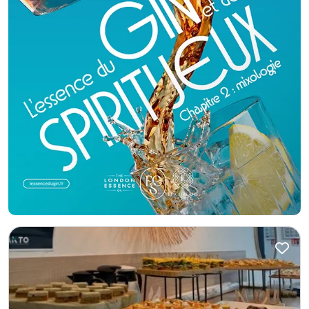
conditions réelles Échanger avec nous sur votre événement 👉 C’est
l’assurance de faire le bon choix, en toute confiance 🎉 Pour tous vos
événements Après votre dégustation, nous vous accompagnons pour :
Mariages Anniversaires Soirées privées Événements d’entreprise Festivals
et événements publics Notre food truck apporte une ambiance conviviale,
moderne et immersive à chaque prestation. ⚡ Ce qui fait la différence
Laziza ✔ Cuisine syro-libanaise authentique ✔ Produits frais & recettes
maison ✔ Préparation en direct (live cooking) ✔ Service rapide et
chaleureux ✔ Menus personnalisables ✔ Options végétariennes
disponibles 📍 Où nous trouver ? Nous proposons des dégustations sur
rendez-vous en Île-de-France, directement sur nos emplacements. 💬 En
résumé Choisir Laziza, c’est plus qu’un traiteur : c’est une expérience. Et
tout commence par une dégustation. 👉 Venez goûter, découvrir, et
laissez-vous convaincre.