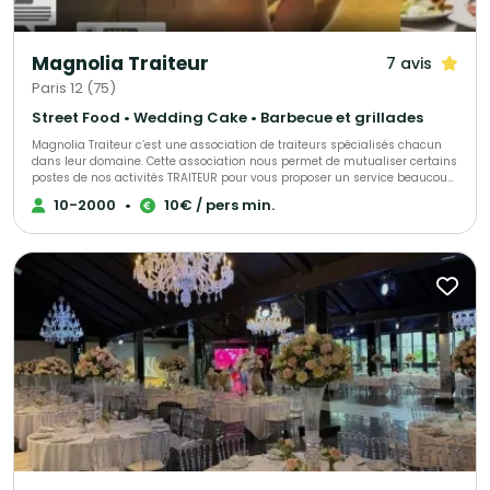
Magnolia Traiteur
7 avis
Paris 12 (75)
Street Food • Wedding Cake • Barbecue et grillades
Magnolia Traiteur c’est une association de traiteurs spécialisés chacun
dans leur domaine. Cette association nous permet de mutualiser certains
postes de nos activités TRAITEUR pour vous proposer un service beaucoup
plus performant à tous les niveaux, LES AVANTAGES pour mieux vous
10-2000
•
10€ / pers min.
servir : - Un standard commun pour une réponse immédiate à vos
demandes de devis - Des partenaires sélectionnés qui pourront répondre
à toutes vos demandes complémentaires sur le devis « multi-choix » que
nous vous enverrons. - Une qualité de produits irréprochables (consulter
les centaines d’avis de nos clients sur Magnolia Traiteur) - Les achats de
matières premières de base mutualisées pour des coûts optimisés sur
nos devis - Des frais de publicité partagés pour descendre nos charges
fixes et vous proposer les meilleurs tarifs. - Une offre plus large avec un
seul interlocuteur « Magnolia Traiteur» - Des devis complet avec grâce à
nos partenaires « complémentaires » et spécialistes de l’événementiel,
avec toutes les options en complément que vous désirerez comme : Un
lieu, du matériel de location, de la sonorisation, du personnel de service,
un DJ, un photobooth, une location de verre, des jeux de lumières, etc… - Et
pour finir et surtout grâce à tout cela, vous l’aurez compris …des tarifs
attractifs pour la réalisation de votre événement !!! Magnolia Traiteur c’est
la réalisation de plus de 300 événements chaque année ! Nous vous
invitons à consulter notre site Magnolia Traiteur ou à nous téléphoner
directement pour vous rendre compte de notre efficacité et des choix