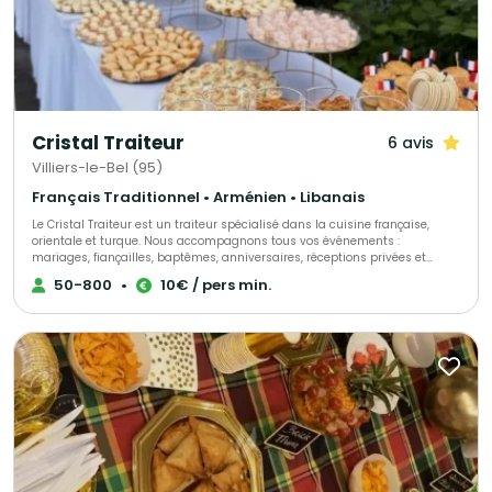
Cristal Traiteur
6 avis
Villiers-le-Bel (95)
Français Traditionnel • Arménien • Libanais
Le Cristal Traiteur est un traiteur spécialisé dans la cuisine française,
orientale et turque. Nous accompagnons tous vos événements :
mariages, fiançailles, baptêmes, anniversaires, réceptions privées et
professionnelles. Nous proposons des buffets, cocktails, salades, plats
50-800
•
10€ / pers min.
variés, plateaux de fruits, buffets sucrés, pièces montées, boissons ainsi
qu’un service de serveurs pour une prestation complète et sur mesure. Le
Cristal Traiteur, votre partenaire pour des réceptions réussies et
inoubliables.