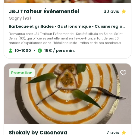
J&J Traiteur Événementiel
30 avis
Gagny (93)
Barbecue et grillades • Gastronomique • Cuisine régionale
Bienvenue chez J&J Traiteur Événementiel. Société située en Seine-Saint-
Denis (93), qui officie essentiellement en Ile-de-France. Fort de ses 30
années d'expériences dans l’hôtellerie restauration et de ses nombreux
voyages, son chef vous propose une cuisine gastronomique traditionnelle,
10-1000
•
15€ / pers min.
mais aussi créole ou caraïbéenne, ou encore une fusion entre ces
différentes cultures. Pour faire de vos événements des moments
inoubliables, J&J Traiteur vous accompagne dans l’élaboration de votre
réception. Afin d'allier qualité et efficacité nous pouvons vous proposer des
solutions “clés en main” à la hauteur de vos besoins et exigences.
Promotion
Création sur mesure de votre menu, produits frais, et fabrication
artisanale, sont autant de garanties de réussite de votre événement.
Shokaly by Casanova
7 avis