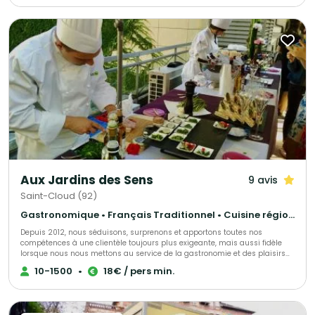
générosité. Un plaisir vrai, simple et raffiné comme on les aime.
Aux Jardins des Sens
9 avis
Saint-Cloud (92)
Gastronomique • Français Traditionnel • Cuisine régionale
Depuis 2012, nous séduisons, surprenons et apportons toutes nos
compétences à une clientèle toujours plus exigeante, mais aussi fidèle
lorsque nous nous mettons au service de la gastronomie et des plaisirs
gourmands. L’art de bien vous servir réside dans la recherche
10-1500
•
18€ / pers min.
permanente du juste équilibre entre la qualité de nos produits et la mise
en scène que nous pouvons vous proposer dans le cadre de vos
réceptions. Aujourd’hui, notre démarche est de travailler avec des
fournisseurs locaux en circuit court, qui travaille avec une agriculture