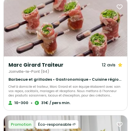
gourmet. N'hésitez pas à faire appel à nos services ! Spécialistes de
demandes de dernières minutes, nous saurons assurer votre événement
tel que : anniversaire surprise, deuil, fête de naissance et autres.
Marc Girard Traiteur
12 avis
Joinville-le-Pont (94)
Barbecue et grillades • Gastronomique • Cuisine régionale
Chef à domicile et traiteur, Marc Girard et son équipe élaborent avec soin
vos repas, cocktails, mariages et réceptions. Nous mettons à l’honneur
des produits saisonniers, locaux et d’exception, pour des créations
gourmandes et raffinées qui raviront vos convives. Engagés pour une
10-300
•
31€ / pers min.
cuisine responsable, nous soutenons la consommation durable des
produits de la mer grâce au programme Mr. Goodfish, garantissant ainsi
une gastronomie à la fois savoureuse et respectueuse de
l’environnement.
Promotion
Éco-responsable 🌱