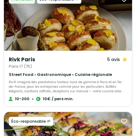
Rivk Paris
5 avis
Paris 17 (75)
Street Food • Gastronomique • Cuisine régionale
Riv’K imagine des prestations traiteur haut de gamme à Paris et en Île-
de-France, pour les entreprises comme pour les particuliers. Buffets
élégants, cocktails raffinés, réceptions sur mesure — notre cuisine allie
générosité, précision et influences levantines. Traiteur parisien à votre
10-200
•
10€ / pers min.
écoute, nous nous adaptons à toutes vos envies et à chaque occasion.
Nous proposons une large gamme de menus : brunch, végétarien, viande,
poisson, sans gluten ou vegan, afin de satisfaire tous les goûts et régimes
alimentaires. Pour compléter votre expérience, nous offrons également
une sélection de boissons maison, préparées avec soin.
Éco-responsable 🌱