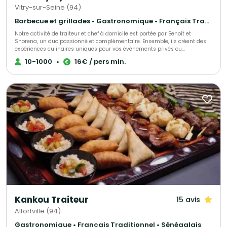
Vitry-sur-Seine (94)
Barbecue et grillades • Gastronomique • Français Traditionnel
Notre activité de traiteur et chef à domicile est portée par Benoît et
Shorena, un duo passionné et complémentaire. Ensemble, ils créent des
expériences culinaires uniques pour vos événements privés ou
professionnels. Leur cuisine met à l’honneur des produits frais et de
10-1000
•
16€ / pers min.
saison, soigneusement sélectionnés pour garantir qualité et authenticité.
Grâce à leur créativité exceptionnelle et leur sens du détail, ils imaginent
des menus sur mesure, gourmands et élégants, pour transformer chaque
repas en un moment convivial et mémorable.
Kankou Traiteur
15 avis
Alfortville (94)
Gastronomique • Français Traditionnel • Sénégalais