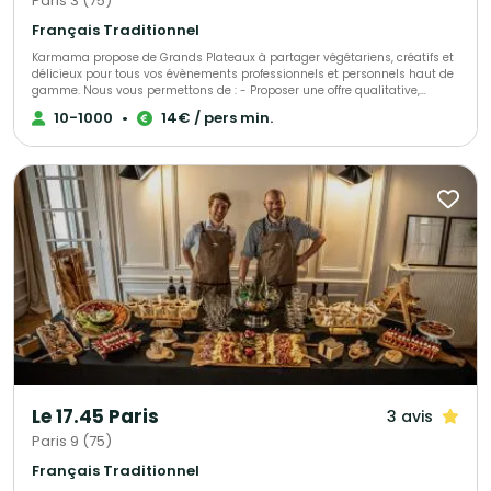
Paris 3 (75)
Français Traditionnel
Karmama propose de Grands Plateaux à partager végétariens, créatifs et
délicieux pour tous vos évènements professionnels et personnels haut de
gamme. Nous vous permettons de : - Proposer une offre qualitative,
originale, savoureuse - Diviser par deux votre empreinte carbone par
10-1000
•
14€ / pers min.
rapport à un traiteur plus traditionnel - Satisfaire simplement tous les
régimes alimentaires
Le 17.45 Paris
3 avis
Paris 9 (75)
Français Traditionnel