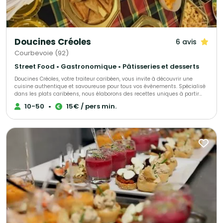
Doucines Créoles
6 avis
Courbevoie (92)
Street Food • Gastronomique • Pâtisseries et desserts
Doucines Créoles, votre traiteur caribéen, vous invite à découvrir une
cuisine authentique et savoureuse pour tous vos événements. Spécialisé
dans les plats caribéens, nous élaborons des recettes uniques à partir
d’ingrédients de qualité, alliant savoir-faire et tradition. Offrez à vos
10-50
•
15€ / pers min.
convives une expérience culinaire inoubliable avec nos mets
délicieusement exotiques.