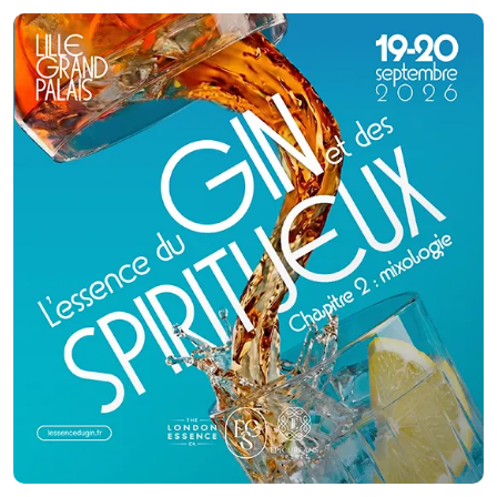
Qualité, fraîcheur et originalité sont les convictions qui nous animent.
Notre cuisine authentique vous régalera et surprendra les plus fin
gourmet. N'hésitez pas à faire appel à nos services ! Spécialistes de
demandes de dernières minutes, nous saurons assurer votre événement
tel que : anniversaire surprise, deuil, fête de naissance et autres.