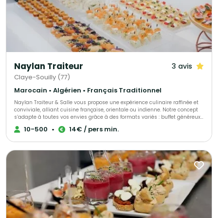
résumé : Vous apportez la gourmandise, le spectacle visuel et la
convivialité pour tout vos évènements.
Naylan Traiteur
3 avis
Claye-Souilly (77)
Marocain • Algérien • Français Traditionnel
Naylan Traiteur & Salle vous propose une expérience culinaire raffinée et
conviviale, alliant cuisine française, orientale ou indienne. Notre concept
s’adapte à toutes vos envies grâce à des formats variés : buffet généreux,
cocktail dînatoire élégant ou service personnalisé. Notre espace
10-500
•
14€ / pers min.
modulable et notre équipe attentive accompagnent aussi bien vos
événements privés (mariage, anniversaire, fiançailles, baptême) que vos
réceptions professionnelles (séminaires, cocktails d’entreprise, soirées
privées). Chez Naylan, chaque événement est pensé sur mesure, du choix
des saveurs à la mise en scène, pour créer un moment unique et
mémorable.