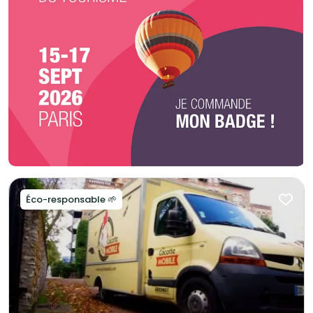
pour passer une vidéo sur le même devis c’est possible ! Pour un
événement communautaire, avec un buffet antillais pour 90 personnes et
avec en complément une proposition traiteur français pour 50 personnes
sur le même devis, c’est possible ! Un cocktail pour un anniversaire à petit
prix, avec un DJ et toutes les lumières sur le même devis c’est possible !
Une péniche à petit prix pour recevoir vos invités autour d’un cocktail
correspondant exactement à vos attentes sur le même devis c’est
possible ! Pour un mariage mixte une demande de cocktail asiatique et
libanais avec tout le mobilier à la location sur le même devis c’est
possible ! Magnolia Traiteur c’est la garantie d’un événement réussi à
tous les niveaux et à petit prix ! Magnolia Traiteur propose ses services sur
toute l'Ile-de-France. Plus de 500 avis clients sur notre site Magnolia For
Event !
Éco-responsable 🌱