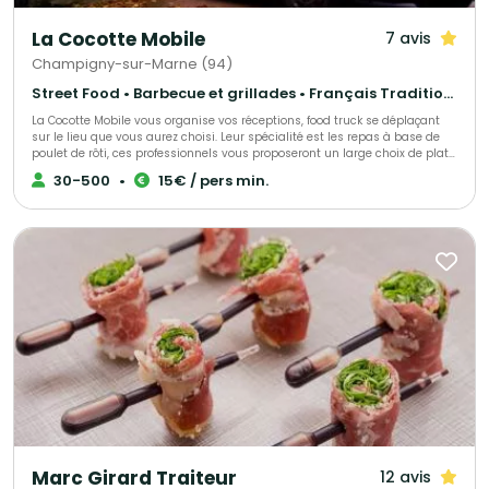
La Cocotte Mobile
7 avis
Champigny-sur-Marne (94)
Street Food • Barbecue et grillades • Français Traditionnel
La Cocotte Mobile vous organise vos réceptions, food truck se déplaçant
sur le lieu que vous aurez choisi. Leur spécialité est les repas à base de
poulet de rôti, ces professionnels vous proposeront un large choix de plats,
tout est personnalisable et fait maison. Pour plus d’informations précises,
30-500
•
15€ / pers min.
contactez-les !
Marc Girard Traiteur
12 avis