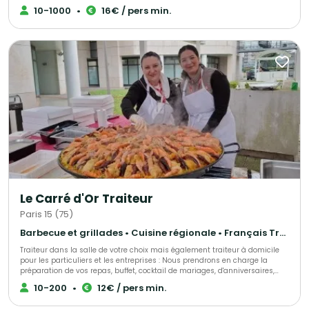
professionnels. Leur cuisine met à l’honneur des produits frais et de
10-1000
•
16€ / pers min.
saison, soigneusement sélectionnés pour garantir qualité et authenticité.
Grâce à leur créativité exceptionnelle et leur sens du détail, ils imaginent
des menus sur mesure, gourmands et élégants, pour transformer chaque
repas en un moment convivial et mémorable.
Le Carré d'Or Traiteur
Paris 15 (75)
Barbecue et grillades • Cuisine régionale • Français Traditionnel
Traiteur dans la salle de votre choix mais également traiteur à domicile
pour les particuliers et les entreprises : Nous prendrons en charge la
préparation de vos repas, buffet, cocktail de mariages, d'anniversaires,
d'entrepises, ou simplement une livraison de votre met à domicile, sur
10-200
•
12€ / pers min.
votre lieu de travail ou de votre choix. Nous sélectionnons nos produits
avec le plus grand soin pour vous élaborer des univers gustatifs variés.