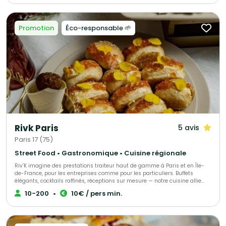
précise. Que ce soit pour un événement perso ou dans vos locaux
d'entreprise, sur le lieu de votre événement ou dans l'un de nos
établissements, notre équipe se fera un plaisir de vous satisfaire ! Avec
Starving Club on se fait plaisir tout en respectant la planète :)
Promotion
Éco-responsable 🌱
Rivk Paris
5 avis
Paris 17 (75)
Street Food • Gastronomique • Cuisine régionale
Riv’K imagine des prestations traiteur haut de gamme à Paris et en Île-
de-France, pour les entreprises comme pour les particuliers. Buffets
élégants, cocktails raffinés, réceptions sur mesure — notre cuisine allie
générosité, précision et influences levantines. Traiteur parisien à votre
10-200
•
10€ / pers min.
écoute, nous nous adaptons à toutes vos envies et à chaque occasion.
Nous proposons une large gamme de menus : brunch, végétarien, viande,
poisson, sans gluten ou vegan, afin de satisfaire tous les goûts et régimes
alimentaires. Pour compléter votre expérience, nous offrons également