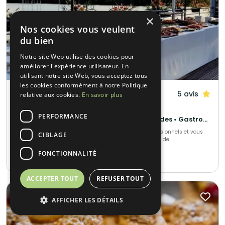
×
Nos cookies vous veulent
du bien
Notre site Web utilise des cookies pour
améliorer l'expérience utilisateur. En
utilisant notre site Web, vous acceptez tous
les cookies conformément à notre Politique
Rubis Receptions
5 avis
relative aux cookies.
En savoir plus
Magny-le-Hongre (77)
PERFORMANCE
Français Traditionnel • Barbecue et grillades • Gastronomique
Nous organisons tous vos événements privés ou professionnels et vous
CIBLAGE
accompagnerons tout au long de votre projet. Pour plus de
renseignements, venez nous rencontrer !
FONCTIONNALITÉ
10-1000
•
22€ / pers min.
ACCEPTER TOUT
REFUSER TOUT
AFFICHER LES DÉTAILS