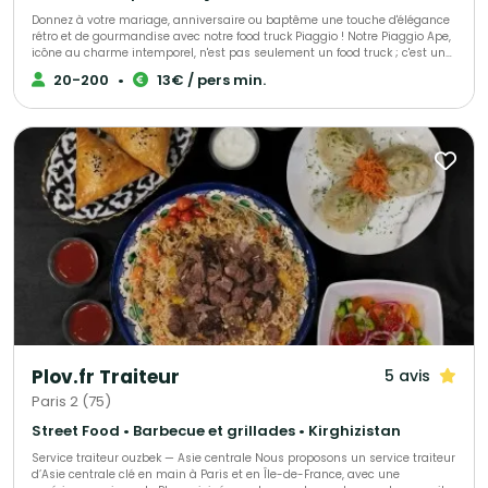
Donnez à votre mariage, anniversaire ou baptême une touche d'élégance
rétro et de gourmandise avec notre food truck Piaggio ! Notre Piaggio Ape,
icône au charme intemporel, n'est pas seulement un food truck ; c'est un
accessoire de décoration qui apportera une ambiance unique et
20-200
•
13€ / pers min.
deviendra un cadre photo de rêve pour immortaliser votre jour J. Offrez à
vos collaborateurs une expérience culinaire unique avec notre food truck
Piaggio au design rétro et élégant. BY CHONCHON transforme vos
afterworks, séminaires et lancements de produits en moments de
convivialité raffinée. Option sans food Truck : Nous livrons vos plateaux
directement chez vous ou sur le lieu de votre événement en Île-de-France.
Service rapide et soigné. Chez By chonchon nous réinventons la tradition
des pintxos basques en vous proposant des bouchées gastronomiques et
créatives, élaborées avec des produits frais et faits maison. Si vous le
souhaitez allié le salé/sucré pour un apéritif dinatoire complet.
Plov.fr Traiteur
5 avis
Paris 2 (75)
Street Food • Barbecue et grillades • Kirghizistan
Service traiteur ouzbek — Asie centrale Nous proposons un service traiteur
d’Asie centrale clé en main à Paris et en Île-de-France, avec une