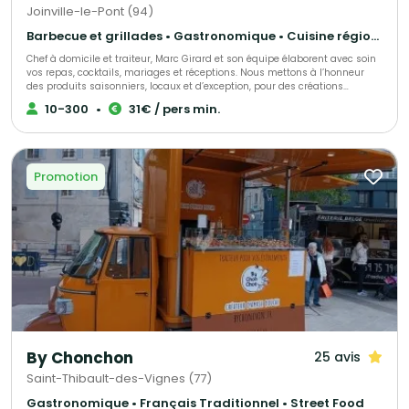
Joinville-le-Pont (94)
Barbecue et grillades • Gastronomique • Cuisine régionale
Chef à domicile et traiteur, Marc Girard et son équipe élaborent avec soin
vos repas, cocktails, mariages et réceptions. Nous mettons à l’honneur
des produits saisonniers, locaux et d’exception, pour des créations
gourmandes et raffinées qui raviront vos convives. Engagés pour une
10-300
•
31€ / pers min.
cuisine responsable, nous soutenons la consommation durable des
produits de la mer grâce au programme Mr. Goodfish, garantissant ainsi
une gastronomie à la fois savoureuse et respectueuse de
l’environnement.
Promotion
By Chonchon
25 avis
Saint-Thibault-des-Vignes (77)
Gastronomique • Français Traditionnel • Street Food