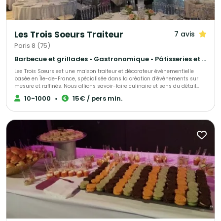
Les Trois Soeurs Traiteur
7 avis
Paris 8 (75)
Barbecue et grillades • Gastronomique • Pâtisseries et desserts
Les Trois Sœurs est une maison traiteur et décorateur événementielle
basée en Île-de-France, spécialisée dans la création d’événements sur
mesure et raffinés. Nous allions savoir-faire culinaire et sens du détail
décoratif pour sublimer mariages, fiançailles et autres célébrations
10-1000
•
15€ / pers min.
privées, tout comme séminaires, inauguration et autre type d'événements
d’entreprise. Chaque prestation est pensée comme une expérience
unique, mêlant tradition et modernité, esthétique et saveurs. De la
décoration florale et scénographique à la gastronomie haut de gamme,
notre équipe met son expertise et sa passion au service de vos plus
beaux moments.