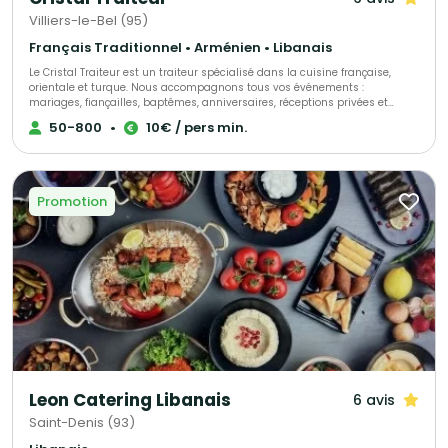
Villiers-le-Bel (95)
Français Traditionnel • Arménien • Libanais
Le Cristal Traiteur est un traiteur spécialisé dans la cuisine française,
orientale et turque. Nous accompagnons tous vos événements :
mariages, fiançailles, baptêmes, anniversaires, réceptions privées et
professionnelles. Nous proposons des buffets, cocktails, salades, plats
50-800
•
10€ / pers min.
variés, plateaux de fruits, buffets sucrés, pièces montées, boissons ainsi
qu’un service de serveurs pour une prestation complète et sur mesure. Le
Cristal Traiteur, votre partenaire pour des réceptions réussies et
inoubliables.
Promotion
Leon Catering Libanais
6 avis
Saint-Denis (93)