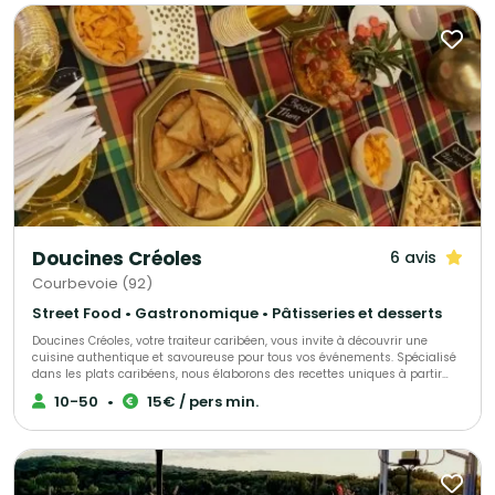
Doucines Créoles
6 avis
Courbevoie (92)
Street Food • Gastronomique • Pâtisseries et desserts
Doucines Créoles, votre traiteur caribéen, vous invite à découvrir une
cuisine authentique et savoureuse pour tous vos événements. Spécialisé
dans les plats caribéens, nous élaborons des recettes uniques à partir
d’ingrédients de qualité, alliant savoir-faire et tradition. Offrez à vos
10-50
•
15€ / pers min.
convives une expérience culinaire inoubliable avec nos mets
délicieusement exotiques.