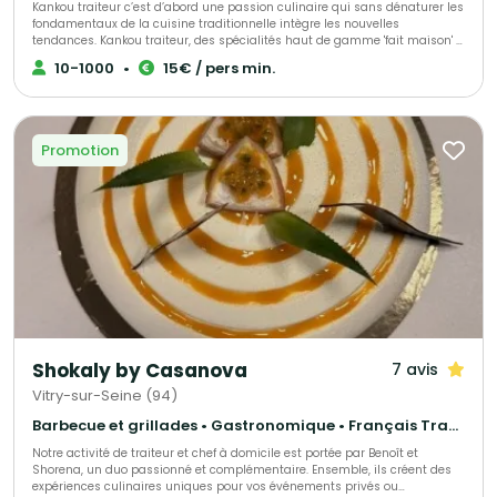
Kankou traiteur c’est d’abord une passion culinaire qui sans dénaturer les
fondamentaux de la cuisine traditionnelle intègre les nouvelles
tendances. Kankou traiteur, des spécialités haut de gamme 'fait maison' à
base de produit frais! Nous mettons un accent particulier sur la qualité
10-1000
•
15€ / pers min.
gustative, maniant à merveille le juste équilibre des herbes, épices et
autres condiments. Au carrefour des saveurs et des couleurs, nos
spécialités 'haut de gamme' sont 'Fait maison', et invitent au voyage. Nos
prestations peuvent parfaitement répondre à la dimension multiculturelle
de certains événements. Avec nos 15 ans d’expérience, Kankou traiteur est
Promotion
une référence en termes de fiabilité. Garant d'un véritable savoir faire,
nous sommes le prestataire de tous vos événements. Nous choisir, c’est
l’assurance d’avoir la prestation conforme à ce qui a été décidé
préalablement et donc d’envisager votre événement avec sérénité.
Professionnelle et passionnée, notre équipe à pour objectif de faire de
votre événement une exaltation des sens par un festival de couleurs et de
saveurs.
Shokaly by Casanova
7 avis
Vitry-sur-Seine (94)
Barbecue et grillades • Gastronomique • Français Traditionnel
Notre activité de traiteur et chef à domicile est portée par Benoît et
Shorena, un duo passionné et complémentaire. Ensemble, ils créent des
expériences culinaires uniques pour vos événements privés ou