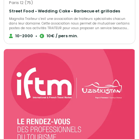
Paris 12 (75)
Street Food • Wedding Cake • Barbecue et grillades
Magnolia Traiteur c’est une association de traiteurs spécialisés chacun
dans leur domaine. Cette association nous permet de mutualiser certains
postes de nos activités TRAITEUR pour vous proposer un service beaucoup
plus performant à tous les niveaux, LES AVANTAGES pour mieux vous
10-2000
•
10€ / pers min.
servir : - Un standard commun pour une réponse immédiate à vos
demandes de devis - Des partenaires sélectionnés qui pourront répondre
à toutes vos demandes complémentaires sur le devis « multi-choix » que
nous vous enverrons. - Une qualité de produits irréprochables (consulter
les centaines d’avis de nos clients sur Magnolia Traiteur) - Les achats de
matières premières de base mutualisées pour des coûts optimisés sur
nos devis - Des frais de publicité partagés pour descendre nos charges
fixes et vous proposer les meilleurs tarifs. - Une offre plus large avec un
seul interlocuteur « Magnolia Traiteur» - Des devis complet avec grâce à
nos partenaires « complémentaires » et spécialistes de l’événementiel,
avec toutes les options en complément que vous désirerez comme : Un
lieu, du matériel de location, de la sonorisation, du personnel de service,
un DJ, un photobooth, une location de verre, des jeux de lumières, etc… - Et
pour finir et surtout grâce à tout cela, vous l’aurez compris …des tarifs
attractifs pour la réalisation de votre événement !!! Magnolia Traiteur c’est
la réalisation de plus de 300 événements chaque année ! Nous vous
invitons à consulter notre site Magnolia Traiteur ou à nous téléphoner
directement pour vous rendre compte de notre efficacité et des choix
multiples que nous vous proposons ! QUELQUES EXEMPLES de ce que nous
pouvons vous apporter : Un buffet traditionnel avec quelques plateaux de
sushis, et un photobooth sur le même devis c’est possible Un repas assis
à table avec tout le personnel pour un service impeccable et du matériel