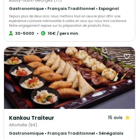
Bussy-Saint-Georges (77)
Gastronomique • Français Traditionnel • Espagnol
Depuis plus de deux ans, nous mettons tout en œuvre pour offrir une
expérience culinaire mémorable à celles et ceux qui nous font confiance.
Notre engagement repose sur la préparation de produits frais,
majoritairement sélectionnés auprès de producteurs locaux, afin de
30-5000
•
16€ / pers min.
garantir une qualité irréprochable. En tant que traiteur pour particuliers et
évènements professionnels en Ile-de-Fance, nous nous attachons à
proposer des formules adaptées à chaque occasion et à chaque budget.
Kankou Traiteur
15 avis
Alfortville (94)
Gastronomique • Français Traditionnel • Sénégalais