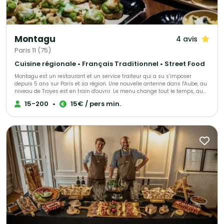
Montagu
4 avis
Paris 11 (75)
Cuisine régionale • Français Traditionnel • Street Food
Montagu est un restaurant et un service traiteur qui a su s’imposer
depuis 5 ans sur Paris et sa région. Une nouvelle antenne dans l'Aube, au
niveau de Troyes est en train d'ouvrir. Le menu change tout le temps, au
gré des saisons et des tendances mais surtout au gré de vos envies et de
15-200
•
15€ / pers min.
vos attentes. Que vous soyez amateur de viande ou de poisson,
végétarien ou vegan, Montagu saura vous concocter de grandes assiettes
à partager, des bouchées à manger avec les doigts ou encore des
plateaux repas. Pour déjeuner ou dîner, pour vos événements privés ou
professionnels, faites nous confiance