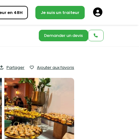
eur en 48H
Je suis un traiteur
Demander un devis
Partager
Ajouter aux favoris