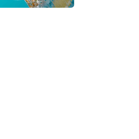
s
Plateaux repas/box
00 invités
Pour 60 à 1000 invités
0€
Dès 15.00€
/ pers.
/ pers.