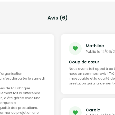
Avis (6)
Mathilde
Publié le 12/06/
Coup de cœur
Nous avons fait appel à ce 
l’organisation
nous en sommes ravis ! Très f
ui s’est déroulée le samedi
impeccable et la qualité de
prestation qui a largement 
pes de La Fabrique
lement fait la différence.
on, a été gérée avec une
marquable.
ualité des prestations,
Carole
former ce projet en une