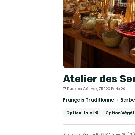
Atelier des Se
17 Rue des Gâtines, 75020 Paris 20
Option Halal 🥩
Option Végéta
Atelier des Sens – 100% BIO Paris 20 (75),