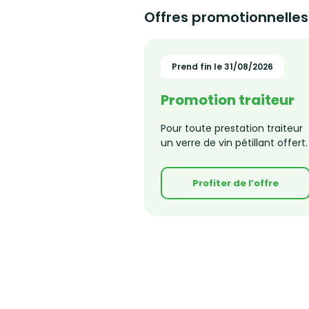
servis en thermos. La formule
Offres promotionnelles
comprend également un
percolateur, des tasses à café et 
thé, des verres ainsi que des
serviettes biodégradables pour u
Prend fin le 31/08/2026
pause conviviale et responsable.
Promotion traiteur
Pour toute prestation traiteur
un verre de vin pétillant offert.
Profiter de l’offre