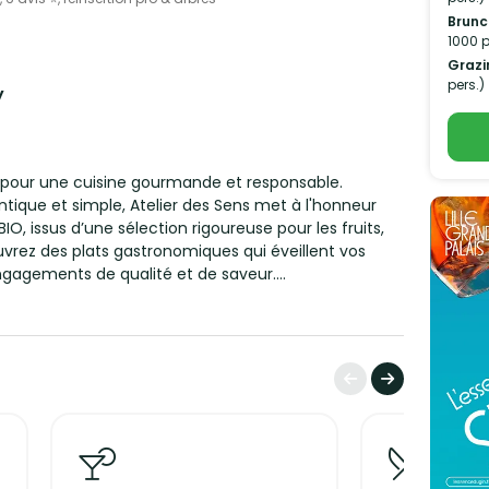
Brunc
1000 p
Grazi
pers.)
y
re pour une cuisine gourmande et responsable.
ntique et simple, Atelier des Sens met à l'honneur
BIO, issus d’une sélection rigoureuse pour les fruits,
uvrez des plats gastronomiques qui éveillent vos
ngagements de qualité et de saveur.
ous soutenez des initiatives éco-responsables. Notre
ricte de tri des déchets et de lutte contre le
 réinsertion professionnelle dans notre laboratoire,
entale ambitieuse à travers la réimplantation
mpreinte carbone.
linaire sur-mesure pour tous vos événements :
s ou événements d’entreprise. Cocktails, repas assis,