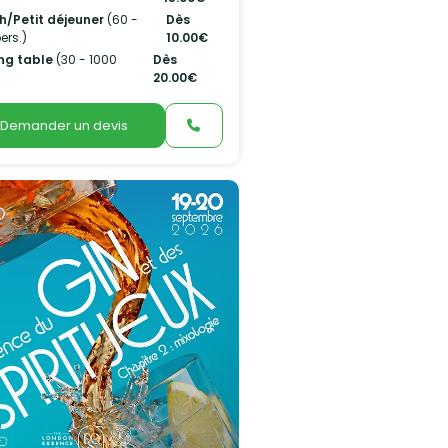
h/Petit déjeuner
(60 -
Dès
ers.)
10.00€
ng table
(30 - 1000
Dès
20.00€
Demander un devis