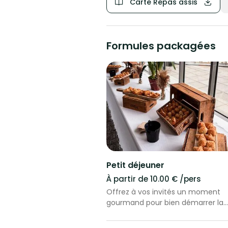
Carte Repas assis
Formules packagées
Petit déjeuner
À partir de 10.00 € /pers
Offrez à vos invités un moment
gourmand pour bien démarrer la
journée : 3 mini-viennoiseries par
personne, jus de fruits, café et th