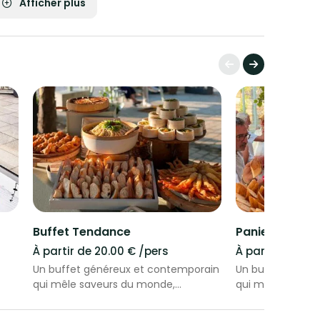
Afficher plus
Buffet Tendance
Panier repas "
À partir de 20.00 € /pers
À partir de 15.
Un buffet généreux et contemporain
Un buffet génér
qui mêle saveurs du monde,
qui mêle saveur
créations gourmandes et recettes
créations gourm
é
de saison. Entre bouchées raffinées,
de saison. Entre