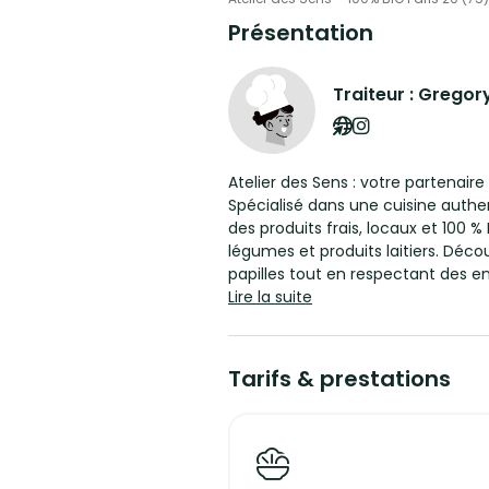
Présentation
Traiteur : Gregor
Atelier des Sens : votre partenai
Spécialisé dans une cuisine authe
des produits frais, locaux et 100 % 
légumes et produits laitiers. Déco
papilles tout en respectant des e
Lire la suite
En choisissant Atelier des Sens, v
engagement inclut une politique st
gaspillage, un programme social de
Tarifs & prestations
ainsi qu’une démarche environnem
d'arbres pour compenser notre e
Nous proposons une expérience cu
réceptions, anniversaires, mariage