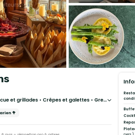
ns
Info
Resta
condi
Français Traditionnel • Barbecue et grillades • Crêpes et galettes • Grec • Italien • Japonais
Buffe
rien 🥦
Cockt
Repas
Plate
pers.)
 6 avis ⭐, réinsertion pro & arbres