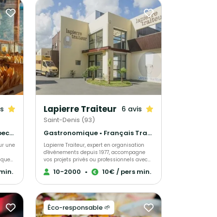
Lapierre Traiteur
is
6 avis
Saint-Denis (93)
Français Traditionnel • Barbecue et grillades • Crêpes et galettes
Gastronomique • Français Traditionnel • Barbecue et grillades
our une
Lapierre Traiteur, expert en organisation
d'événements depuis 1977, accompagne
ique
vos projets privés ou professionnels avec
onneur
professionnalisme et savoir-faire. Situé à
 min.
10-2000
•
10€ / pers min.
, issus
proximité du Stade de France, il met à
its,
votre service une cuisine traditionnelle et
ez des
d'exception, élaborée à partir de produits
os
frais et locaux. Grâce à une équipe de
collaborateurs expérimentés, Lapierre
Éco-responsable 🌱
En
Traiteur garantit une prestation culinaire