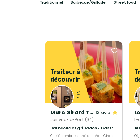
Traditionnel
Barbecue/Grillade
Street food
Traiteur à
T
découvrir !
d
Marc Girard Traiteur
Le
12 avis
Joinville-le-Pont (94)
Ly
Barbecue et grillades • Gastronomique • Cuisine régionale
Au
Chef à domicile et traiteur, Marc Girard
Oé,