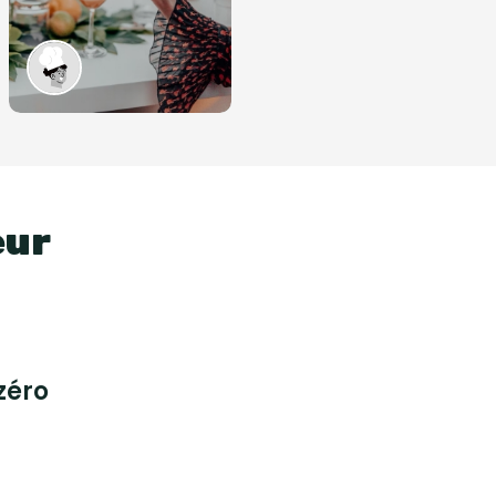
eur
zéro