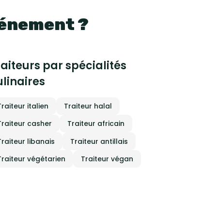
vénement ?
raiteurs par spécialités
ulinaires
Traiteur italien
Traiteur halal
Traiteur casher
Traiteur africain
Traiteur libanais
Traiteur antillais
Traiteur végétarien
Traiteur végan