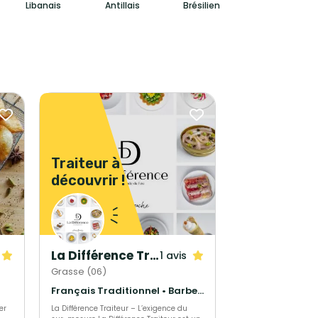
Libanais
Antillais
Brésilien
Traiteur à
découvrir !
La Différence Traiteur
1 avis
Grasse (06)
Français Traditionnel • Barbecue et grillades • Cuisine régionale
er
La Différence Traiteur – L’exigence du