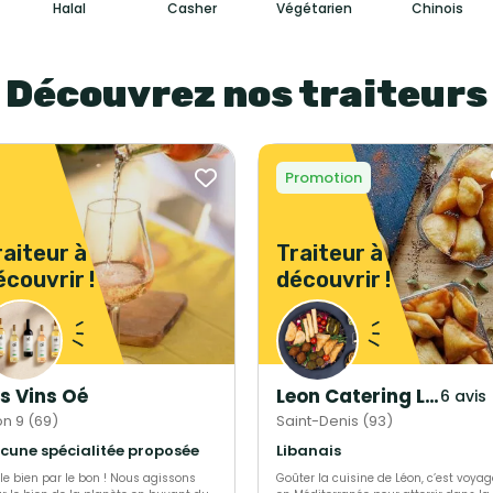
Halal
Casher
Végétarien
Chinois
Découvrez nos traiteurs
Promotion
raiteur à
Traiteur à
écouvrir !
découvrir !
s Vins Oé
Leon Catering Libanais
6 avis
on 9 (69)
Saint-Denis (93)
cune spécialitée proposée
Libanais
 le bien par le bon ! Nous agissons
Goûter la cuisine de Léon, c’est voyag