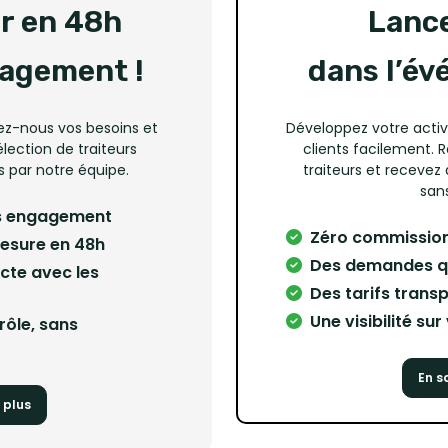
ur en 48h
Lanc
gagement !
dans l’év
ez-nous vos besoins et
Développez votre activ
lection de traiteurs
clients facilement. 
 par notre équipe.
traiteurs et recevez
sans
ns engagement
Zéro commission
mesure en 48h
Des demandes qua
ecte avec les
Des tarifs transp
Une visibilité su
rôle, sans
En s
 plus