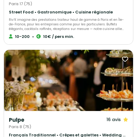
Paris 17 (75)
Street Food • Gastronomique • Cuisine régionale
Riv’K imagine des prestations traiteur haut de gamme à Paris et en Île-
de-France, pour les entreprises comme pour les particuliers. Buffets
élégants, cocktails raffinés, réceptions sur mesure — notre cuisine allie
générosité, précision et influences levantines. Traiteur parisien à votre
10-200
•
10€ / pers min.
écoute, nous nous adaptons à toutes vos envies et à chaque occasion.
Nous proposons une large gamme de menus : brunch, végétarien, viande,
poisson, sans gluten ou vegan, afin de satisfaire tous les goûts et régimes
alimentaires. Pour compléter votre expérience, nous offrons également
une sélection de boissons maison, préparées avec soin.
Pulpe
16 avis
Paris 8 (75)
Français Traditionnel • Crêpes et galettes • Wedding Cake