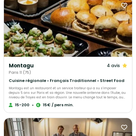
Montagu
4 avis
Paris 11 (75)
Cuisine régionale • Français Traditionnel • Street Food
Montagu est un restaurant et un service traiteur qui a su s’imposer
depuis 5 ans sur Paris et sa région. Une nouvelle antenne dans l'Aube, au
niveau de Troyes est en train d'ouvrir. Le menu change tout le temps, au
gré des saisons et des tendances mais surtout au gré de vos envies et de
15-200
•
15€ / pers min.
vos attentes. Que vous soyez amateur de viande ou de poisson,
végétarien ou vegan, Montagu saura vous concocter de grandes assiettes
à partager, des bouchées à manger avec les doigts ou encore des
plateaux repas. Pour déjeuner ou dîner, pour vos événements privés ou
professionnels, faites nous confiance