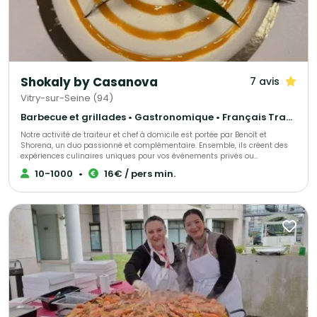
saveurs.
Shokaly by Casanova
7 avis
Vitry-sur-Seine (94)
Barbecue et grillades • Gastronomique • Français Traditionnel
Notre activité de traiteur et chef à domicile est portée par Benoît et
Shorena, un duo passionné et complémentaire. Ensemble, ils créent des
expériences culinaires uniques pour vos événements privés ou
professionnels. Leur cuisine met à l’honneur des produits frais et de
10-1000
•
16€ / pers min.
saison, soigneusement sélectionnés pour garantir qualité et authenticité.
Grâce à leur créativité exceptionnelle et leur sens du détail, ils imaginent
des menus sur mesure, gourmands et élégants, pour transformer chaque
repas en un moment convivial et mémorable.