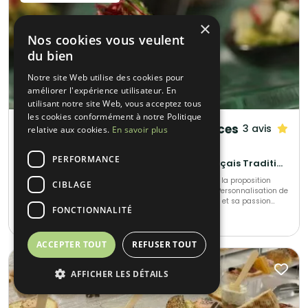
×
Nos cookies vous veulent
du bien
Notre site Web utilise des cookies pour
améliorer l'expérience utilisateur. En
utilisant notre site Web, vous acceptez tous
les cookies conformément à notre Politique
Cocktail Cocktail - Mets Tendances
3 avis
relative aux cookies.
En savoir plus
Rueil-Malmaison (92)
PERFORMANCE
Gastronomique • Cuisine régionale • Français Traditionnel
Nous ferons tout pour le succès de votre réception avec la proposition
CIBLAGE
d’un vaste choix de buffets animés, cocktails à thème. Personnalisation de
votre événement unique. Notre chef met son expérience et sa passion
FONCTIONNALITÉ
dans l’élaboration de votre événement, s’adaptant à chacun de vos
10-1000
•
18€ / pers min.
convives.
ACCEPTER TOUT
REFUSER TOUT
AFFICHER LES DÉTAILS