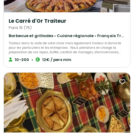
Le Carré d'Or Traiteur
Paris 15 (75)
Barbecue et grillades • Cuisine régionale • Français Traditionnel
Traiteur dans la salle de votre choix mais également traiteur à domicile
pour les particuliers et les entreprises : Nous prendrons en charge la
préparation de vos repas, buffet, cocktail de mariages, d'anniversaires,
d'entrepises, ou simplement une livraison de votre met à domicile, sur
10-200
•
12€ / pers min.
votre lieu de travail ou de votre choix. Nous sélectionnons nos produits
avec le plus grand soin pour vous élaborer des univers gustatifs variés.
Qualité, fraîcheur et originalité sont les convictions qui nous animent.
Notre cuisine authentique vous régalera et surprendra les plus fin
gourmet. N'hésitez pas à faire appel à nos services ! Spécialistes de
demandes de dernières minutes, nous saurons assurer votre événement
tel que : anniversaire surprise, deuil, fête de naissance et autres.