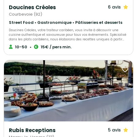
Doucines Créoles
6 avis
Courbevoie (92)
Street Food • Gastronomique • Pâtisseries et desserts
Doucines Créoles, votre traiteur caribéen, vous invite à découvrir une
cuisine authentique et savoureuse pour tous vos événements. Spécialisé
dans les plats caribéens, nous élaborons des recettes uniques à partir
d’ingrédients de qualité, alliant savoir-faire et tradition. Offrez à vos
10-50
•
15€ / pers min.
convives une expérience culinaire inoubliable avec nos mets
délicieusement exotiques.
Rubis Receptions
5 avis