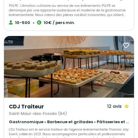
PULPE : L’émotion culinaire au service de vos évènements PULPE se
démarque par une approche audacieuse et moderne de la gastronomie
évènementielle. Nous créons des pièces cocktail innovantes, qui allient
esthétisme et saveurs authentiques. Fabriquées à J-1 pour une fraîcheur
10-500
•
10€ / pers min.
maximale, nos créations sont pensées pour étonner vos invités à chaque
bouchée. PULPE, c’est aussi un savoir-faire en organisation d’évènements.
Nous vous accompagnons en assurant une planification précise et un
service soigné, pour que chaque réception – privée ou professionnelle –
soit parfaitement orchestrée. Avec PULPE, chaque détail compte et chaque
moment devient unique.
CDJ Traiteur
12 avis
Saint-Maur-des-Fossés (94)
Gastronomique • Barbecue et grillades • Pâtisseries et desserts
CDJ Traiteur est le service traiteur de l’agence événementielle Thomas Joly
Event, créée en 2021. Nous accompagnons particuliers et professionnels