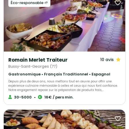
Éco-responsable 🌱
Romain Merlet Traiteur
10 avis
Bussy-Saint-Georges (77)
Gastronomique • Français Traditionnel • Espagnol
Depuis plus de deux ans, nous mettons tout en œuvre pour offrir une
expérience culinaire mémorable à celles et ceux qui nous font confiance.
Notre engagement repose sur la préparation de produits frais,
majoritairement sélectionnés auprès de producteurs locaux, afin de
30-5000
•
16€ / pers min.
garantir une qualité irréprochable. En tant que traiteur pour particuliers et
évènements professionnels en Ile-de-Fance, nous nous attachons à
proposer des formules adaptées à chaque occasion et à chaque budget.