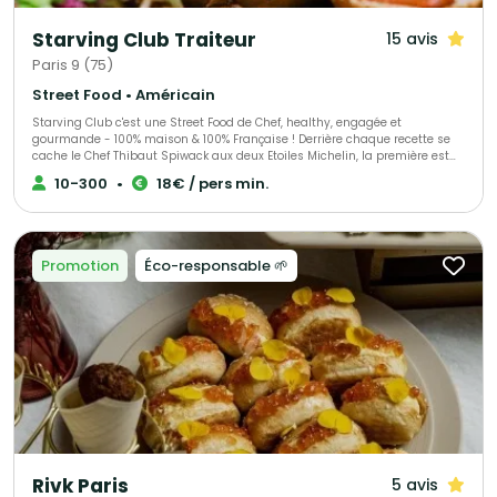
Starving Club Traiteur
15 avis
Paris 9 (75)
Street Food • Américain
Starving Club c'est une Street Food de Chef, healthy, engagée et
gourmande - 100% maison & 100% Française ! Derrière chaque recette se
cache le Chef Thibaut Spiwack aux deux Etoiles Michelin, la première est
Verte en récompense à son engagement pour une gastronomie durable
10-300
•
18€ / pers min.
et responsable, la seconde, obtenue en 2023, pour sa cuisine moderne et
précise. Que ce soit pour un événement perso ou dans vos locaux
d'entreprise, sur le lieu de votre événement ou dans l'un de nos
établissements, notre équipe se fera un plaisir de vous satisfaire ! Avec
Starving Club on se fait plaisir tout en respectant la planète :)
Promotion
Éco-responsable 🌱
Rivk Paris
5 avis