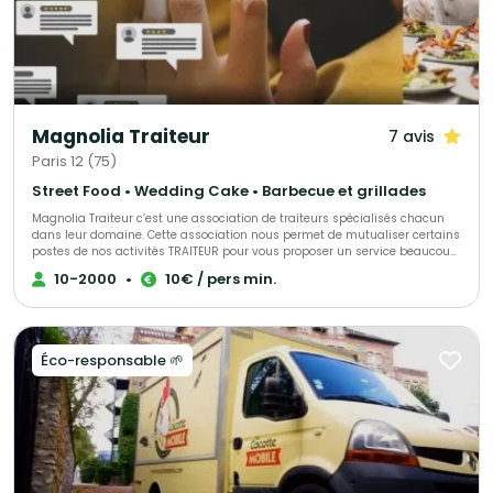
Magnolia Traiteur
7 avis
Paris 12 (75)
Street Food • Wedding Cake • Barbecue et grillades
Magnolia Traiteur c’est une association de traiteurs spécialisés chacun
dans leur domaine. Cette association nous permet de mutualiser certains
postes de nos activités TRAITEUR pour vous proposer un service beaucoup
plus performant à tous les niveaux, LES AVANTAGES pour mieux vous
10-2000
•
10€ / pers min.
servir : - Un standard commun pour une réponse immédiate à vos
demandes de devis - Des partenaires sélectionnés qui pourront répondre
à toutes vos demandes complémentaires sur le devis « multi-choix » que
nous vous enverrons. - Une qualité de produits irréprochables (consulter
les centaines d’avis de nos clients sur Magnolia Traiteur) - Les achats de
Éco-responsable 🌱
matières premières de base mutualisées pour des coûts optimisés sur
nos devis - Des frais de publicité partagés pour descendre nos charges
fixes et vous proposer les meilleurs tarifs. - Une offre plus large avec un
seul interlocuteur « Magnolia Traiteur» - Des devis complet avec grâce à
nos partenaires « complémentaires » et spécialistes de l’événementiel,
avec toutes les options en complément que vous désirerez comme : Un
lieu, du matériel de location, de la sonorisation, du personnel de service,
un DJ, un photobooth, une location de verre, des jeux de lumières, etc… - Et