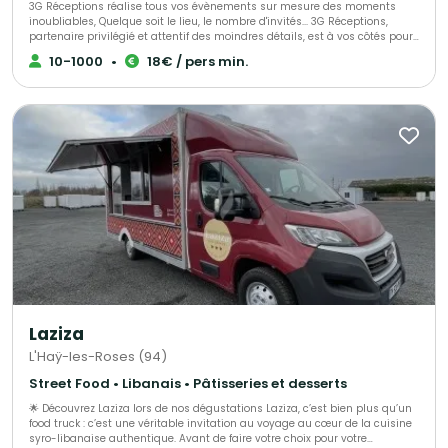
3G Réceptions réalise tous vos évènements sur mesure des moments
inoubliables, Quelque soit le lieu, le nombre d'invités... 3G Réceptions,
partenaire privilégié et attentif des moindres détails, est à vos côtés pour
organiser votre réception, et vous accompagne depuis la conception
10-1000
•
18€ / pers min.
jusqu'à la fin de votre événement. Vous voulez de la féérie, de la
gourmandise, du spectacle ! 3G Réceptions s'engage à satisfaire vos
exigences pour sans cesse vous surprendre et vous séduire.
Laziza
L'Haÿ-les-Roses (94)
Street Food • Libanais • Pâtisseries et desserts
🌟 Découvrez Laziza lors de nos dégustations Laziza, c’est bien plus qu’un
food truck : c’est une véritable invitation au voyage au cœur de la cuisine
syro-libanaise authentique. Avant de faire votre choix pour votre