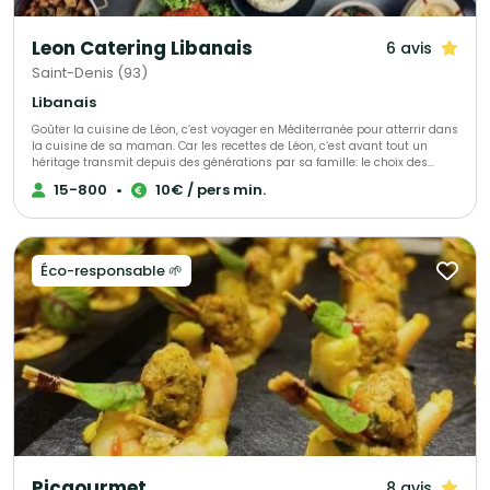
Leon Catering Libanais
6 avis
Saint-Denis (93)
Libanais
Goûter la cuisine de Léon, c’est voyager en Méditerranée pour atterrir dans
la cuisine de sa maman. Car les recettes de Léon, c‘est avant tout un
héritage transmit depuis des générations par sa famille: le choix des
ingrédients, la patience de laisser mijoter et surtout, la passion et l‘amour
15-800
•
10€ / pers min.
du bien manger ! Ce que Leon propose, c‘est une cuisine familiale, des
menus élaborés avec gourmandise pour sa famille et ses amis, avec en
héritage ses origines arméniennes et libanaises.
Éco-responsable 🌱
Picgourmet
8 avis