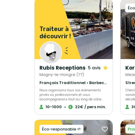
Éco
Traiteur à
découvrir !
Rubis Receptions
5 avis
Magny-le-Hongre (77)
Meau
Français Traditionnel • Barbecue et grillades • Gastronomique
Nous organisons tous vos événements
Cherc
privés ou professionnels et vous
sandw
accompagnerons tout au long de votre
décidé
projet. Pour plus de renseignements, venez
Bretagne 
10-1000
•
22€ / pers min.
3
nous rencontrer !
le pou
de la 
caramel be
sont éla
rapide
Éco-responsable 🌱
Pro
maison