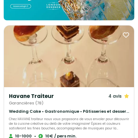
Havane Traiteur
4 avis
Garancières (78)
Wedding Cake • Gastronomique • Pâtisseries et desserts
Chez HAVANE traiteur nous vous proposons de vous envoler pour découvrir
de la cuisine créative au delà de votre imaginaire! Épices et couleurs
satisferont les fines bouches, accompagnées de musiques pour la
découverte. Nous nous occuperons de tous vos événements privés ou
10-1000
•
10€ / pers min.
professionnels dans nos lieux privatifs ou le lieu que vous désirez.