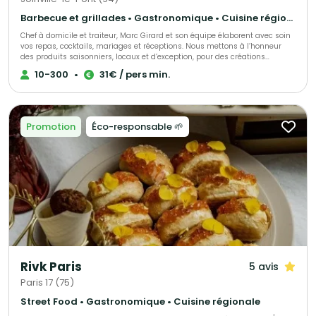
Barbecue et grillades • Gastronomique • Cuisine régionale
Chef à domicile et traiteur, Marc Girard et son équipe élaborent avec soin
vos repas, cocktails, mariages et réceptions. Nous mettons à l’honneur
des produits saisonniers, locaux et d’exception, pour des créations
gourmandes et raffinées qui raviront vos convives. Engagés pour une
10-300
•
31€ / pers min.
cuisine responsable, nous soutenons la consommation durable des
produits de la mer grâce au programme Mr. Goodfish, garantissant ainsi
une gastronomie à la fois savoureuse et respectueuse de
l’environnement.
Promotion
Éco-responsable 🌱
Rivk Paris
5 avis
Paris 17 (75)
Street Food • Gastronomique • Cuisine régionale