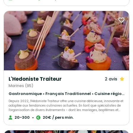
L'environnement est important et c'est pour cela que nous mettons en
avant des produits locaux et bio. Nous proposons aussi des ateliers et
animations culinaires selon vos envies. Pour plus d'information, appelez
nous.
L'Hedoniste Traiteur
2 avis
Marines (95)
Gastronomique • Français Traditionnel • Cuisine régionale
Depuis 2022, l'Hédoniste Traiteur offre une cuisine délicieuse, innovante et
adaptée aux tendances culinaires actuelles. En tant que spécialistes de
l'organisation de divers événements - dont les mariages, baptêmes et
séminaires - nous proposons également des services personnalisés pour
20-300
•
20€ / pers min.
répondre à toutes demandes spécifiques. Faisant preuve d'un grand souci
du détail, nous préparons nos créations culinaires avec des produits de
première qualité, fournis depuis 2 ans par nos fournisseurs de confiance.
Notre équipe de professionnels dévoués est toujours prête à répondre aux