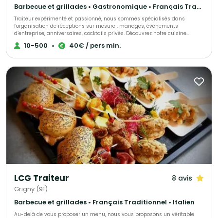
Barbecue et grillades • Gastronomique • Français Traditionnel
Traiteur expérimenté et passionné, nous sommes spécialisés dans
l'organisation de réceptions sur mesure : mariages, événements
d’entreprise, anniversaires, cocktails privés. Découvrez notre cuisine
raffinée, élaborée avec des produits frais et de saison, accompagnée de
10-500
•
40€ / pers min.
menus personnalisables en fonction de vos envies et de vos contraintes
alimentaires. Nous proposons un service soigné et une gestion logistique
complète pour garantir le succès de vos événements gourmands et
conviviaux.
LCG Traiteur
8 avis
Grigny (91)
Barbecue et grillades • Français Traditionnel • Italien
Au-delà de vous proposer un menu, nous vous proposons un véritable