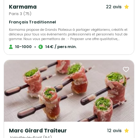
Karmama
22 avis
Paris 3 (75)
Français Traditionnel
Karmama propose de Grands Plateaux à partager végétariens, créatifs et
délicieux pour tous vos évènements professionnels et personnels haut de
gamme. Nous vous permettons de : - Proposer une offre qualitative,
originale, savoureuse - Diviser par deux votre empreinte carbone par
10-1000
•
14€ / pers min.
rapport à un traiteur plus traditionnel - Satisfaire simplement tous les
régimes alimentaires
Marc Girard Traiteur
12 avis
Joinville-le-Pont (94)