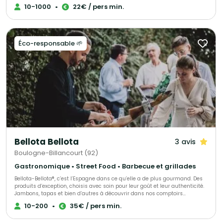
10-1000
•
22€ / pers min.
Éco-responsable 🌱
Bellota Bellota
3 avis
Boulogne-Billancourt (92)
Gastronomique • Street Food • Barbecue et grillades
Bellota-Bellota®, c’est l’Espagne dans ce qu’elle a de plus gourmand. Des
produits d’exception, choisis avec soin pour leur goût et leur authenticité.
Jambons, tapas et bien d’autres à découvrir dans nos comptoirs
parisiens, à partager ou emporter selon l’envie. Et pour vos moments
10-200
•
35€ / pers min.
uniques, nous créons des événements sur mesure, alliant saveurs et
générosité. Un plaisir vrai, simple et raffiné comme on les aime.