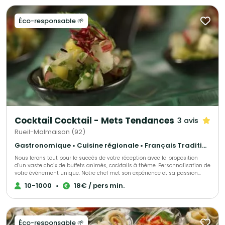
Éco-responsable 🌱
Cocktail Cocktail - Mets Tendances
3 avis
Rueil-Malmaison (92)
Gastronomique • Cuisine régionale • Français Traditionnel
Nous ferons tout pour le succès de votre réception avec la proposition
d’un vaste choix de buffets animés, cocktails à thème. Personnalisation de
votre événement unique. Notre chef met son expérience et sa passion
dans l’élaboration de votre événement, s’adaptant à chacun de vos
10-1000
•
18€ / pers min.
convives.
Éco-responsable 🌱