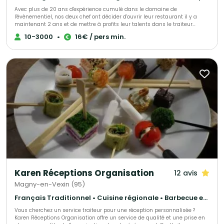
Avec plus de 20 ans d'expérience cumulé dans le domaine de
l'évènementiel, nos deux chef ont décider d'ouvrir leur restaurant il y a
maintenant 2 ans et de mettre à profits leur talents dans le traiteur
évènementiel afin de vous accompagner lors de vos évènements.
10-3000
•
16€ / pers min.
Karen Réceptions Organisation
12 avis
Magny-en-Vexin (95)
Français Traditionnel • Cuisine régionale • Barbecue et grillades
Vous cherchez un service traiteur pour une réception personnalisée ?
Karen Réceptions Organisation offre un service de qualité et une prise en