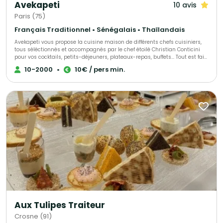
Avekapeti
10 avis
Paris (75)
Français Traditionnel • Sénégalais • Thaïlandais
Avekapeti vous propose la cuisine maison de différents chefs cuisiniers,
tous séléctionnés et accompagnés par le chef étoilé Christian Conticini
pour vos cocktails, petits-déjeuners, plateaux-repas, buffets... Tout est fait
maison, avec des produits frais, de saison livré en contenants
10-2000
•
10€ / pers min.
réutilisables 0 déchet ou recyclables en véhicules éléctriques. Du buffet
bonne franquette au semi-gastro en passant par l'animation culinaire ou
le bar à cocktail nous pourrons vous allouer le bon chef selon vos envies
et votre budget !
Aux Tulipes Traiteur
Crosne (91)