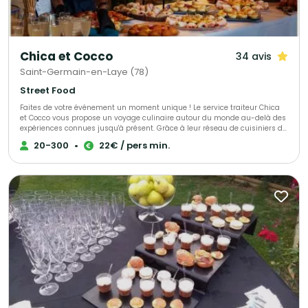
Chica et Cocco
34 avis
Saint-Germain-en-Laye (78)
Street Food
Faites de votre événement un moment unique ! Le service traiteur Chica
et Cocco vous propose un voyage culinaire autour du monde au-delà des
expériences connues jusqu'à présent. Grâce à leur réseau de cuisiniers de
toutes origines, habitant sur Saint-Germain-en-Laye et ses alentours,
20-300
•
22€ / pers min.
Chica et Cocco vous prennent par la main et vous font découvrir tout un
monde de goûts et d'histoires. Chica et Cocco vous proposent de partir à
la découverte avec une cuisine authentique et 100% artisanale !