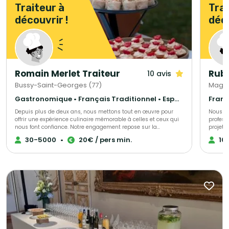
Traiteur à
Trai
découvrir !
déco
Romain Merlet Traiteur
Rubi
10 avis
Bussy-Saint-Georges (77)
Magny
Gastronomique • Français Traditionnel • Espagnol
Depuis plus de deux ans, nous mettons tout en œuvre pour
Nous or
offrir une expérience culinaire mémorable à celles et ceux qui
profess
nous font confiance. Notre engagement repose sur la
projet.
préparation de produits frais, majoritairement sélectionnés
30-5000
•
20€ / pers min.
10
auprès de producteurs locaux, afin de garantir une qualité
irréprochable. En tant que traiteur pour particuliers et
évènements professionnels en Ile-de-Fance, nous nous
attachons à proposer des formules adaptées à chaque
occasion et à chaque budget.