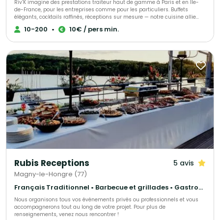
Riv’K imagine des prestations traiteur haut de gamme à Paris et en Île-
de-France, pour les entreprises comme pour les particuliers. Buffets
élégants, cocktails raffinés, réceptions sur mesure — notre cuisine allie
générosité, précision et influences levantines. Traiteur parisien à votre
10-200
•
10€ / pers min.
écoute, nous nous adaptons à toutes vos envies et à chaque occasion.
Nous proposons une large gamme de menus : brunch, végétarien, viande,
poisson, sans gluten ou vegan, afin de satisfaire tous les goûts et régimes
alimentaires. Pour compléter votre expérience, nous offrons également
une sélection de boissons maison, préparées avec soin.
Rubis Receptions
5 avis
Magny-le-Hongre (77)
Français Traditionnel • Barbecue et grillades • Gastronomique
Nous organisons tous vos événements privés ou professionnels et vous
accompagnerons tout au long de votre projet. Pour plus de
renseignements, venez nous rencontrer !