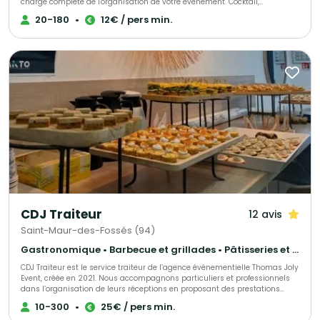
charge complète de l'organisation de votre événement. Cocktail,
déjeunatoire ou dînatoire ! Animation terroir, buffet rustique, bio, moyen-
20-180
•
12€ / pers min.
âge, rôtisserie, barbecue et méchoui, cuisine du monde, chef à domicile,
réveillons organisés ou formules livrées !
CDJ Traiteur
12 avis
Saint-Maur-des-Fossés (94)
Gastronomique • Barbecue et grillades • Pâtisseries et desserts
CDJ Traiteur est le service traiteur de l’agence événementielle Thomas Joly
Event, créée en 2021. Nous accompagnons particuliers et professionnels
dans l’organisation de leurs réceptions en proposant des prestations
culinaires sur mesure, adaptées à chaque projet. Issu du savoir-faire de
10-300
•
25€ / pers min.
notre agence événementielle, CDJ Traiteur s’inscrit dans une démarche