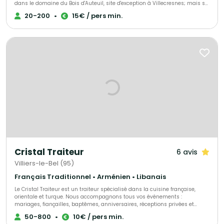
dans le domaine du Bois d'Auteuil, site d'exception à Villecresnes; mais se
déplace aussi sur le lieu de votre choix. Le Bois d'Auteuil est repris en main
20-200
•
15€ / pers min.
par Clerence Restauration depuis Juillet 2007.
Cristal Traiteur
6 avis
Villiers-le-Bel (95)
Français Traditionnel • Arménien • Libanais
Le Cristal Traiteur est un traiteur spécialisé dans la cuisine française,
orientale et turque. Nous accompagnons tous vos événements :
mariages, fiançailles, baptêmes, anniversaires, réceptions privées et
professionnelles. Nous proposons des buffets, cocktails, salades, plats
50-800
•
10€ / pers min.
variés, plateaux de fruits, buffets sucrés, pièces montées, boissons ainsi