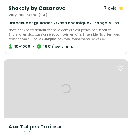
Shokaly by Casanova
7 avis
Vitry-sur-Seine (94)
Barbecue et grillades • Gastronomique • Français Traditionnel
Notre activité de traiteur et chef à domicile est portée par Benoît et
Shorena, un duo passionné et complémentaire. Ensemble, ils créent des
expériences culinaires uniques pour vos événements privés ou
professionnels. Leur cuisine met à l’honneur des produits frais et de
10-1000
•
16€ / pers min.
saison, soigneusement sélectionnés pour garantir qualité et authenticité.
Grâce à leur créativité exceptionnelle et leur sens du détail, ils imaginent
des menus sur mesure, gourmands et élégants, pour transformer chaque
repas en un moment convivial et mémorable.
Aux Tulipes Traiteur