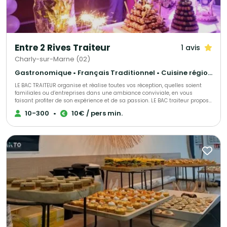
Entre 2 Rives Traiteur
1 avis
Charly-sur-Marne (02)
Gastronomique • Français Traditionnel • Cuisine régionale
LE BAC TRAITEUR organise et réalise toutes vos réception, quelles soient
familiales ou d’entreprises dans une ambiance conviviale, en vous
faisant profiter de son expérience et de sa passion. LE BAC traiteur propose
des produits Français, locaux, régionaux. Des produits issus de
10-300
•
10€ / pers min.
l'agriculture raisonnée, Bio, de saison. LE BAC traiteur met en avant des
artisans et des produits avec appellations. Nous vous accueillons Au Bac
à Charly sur Marne également.