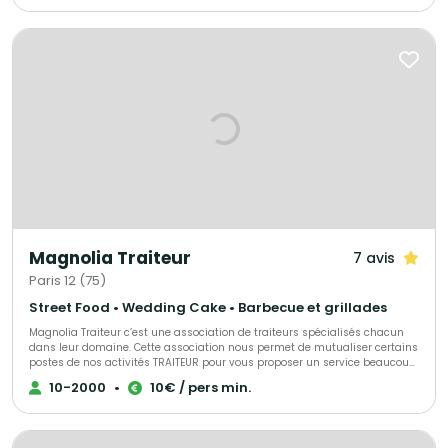
qu’un service de serveurs pour une prestation complète et sur mesure. Le
Cristal Traiteur, votre partenaire pour des réceptions réussies et
inoubliables.
Magnolia Traiteur
7 avis
Paris 12 (75)
Street Food • Wedding Cake • Barbecue et grillades
Magnolia Traiteur c’est une association de traiteurs spécialisés chacun
dans leur domaine. Cette association nous permet de mutualiser certains
postes de nos activités TRAITEUR pour vous proposer un service beaucoup
plus performant à tous les niveaux, LES AVANTAGES pour mieux vous
10-2000
•
10€ / pers min.
servir : - Un standard commun pour une réponse immédiate à vos
demandes de devis - Des partenaires sélectionnés qui pourront répondre
à toutes vos demandes complémentaires sur le devis « multi-choix » que
nous vous enverrons. - Une qualité de produits irréprochables (consulter