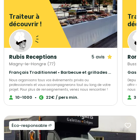
Traiteur à
Trai
découvrir !
déco
Rubis Receptions
Roma
5 avis
Magny-le-Hongre (77)
Bussy
Français Traditionnel • Barbecue et grillades • Gastronomique
Nous organisons tous vos événements privés ou
Depuis 
professionnels et vous accompagnerons tout au long de votre
offrir 
projet. Pour plus de renseignements, venez nous rencontrer !
nous fo
prépara
10-1000
•
22€ / pers min.
30
auprès 
irréproc
évèneme
attacho
occasio
Éco-responsable 🌱