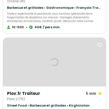
Crosne (91)
Barbecue et grillades • Gastronomique • Français Traditionnel
Traiteur expérimenté et passionné, nous sommes spécialisés dans
l'organisation de réceptions sur mesure : mariages, événements
d’entreprise, anniversaires, cocktails privés. Découvrez notre cuisine
raffinée, élaborée avec des produits frais et de saison, accompagnée de
10-500
•
40€ / pers min.
menus personnalisables en fonction de vos envies et de vos contraintes
alimentaires. Nous proposons un service soigné et une gestion logistique
complète pour garantir le succès de vos événements gourmands et
conviviaux.
Plov.fr Traiteur
5 avis
Paris 2 (75)
Street Food • Barbecue et grillades • Kirghizistan