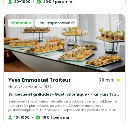
20-1000
•
20€ / pers min.
budget, Séminaires... Pour le succès de votre événement, nous seront à
votre écoute, exigeant pour réaliser à la perfection votre réception, de
l'accueil au service avec une équipe pro et rigoureuse. Nos formules
s'adapteront à votre budget. Notre entreprise répondra à toutes vos
attentes pour un événement privé, familiale ou professionnel.
Promotion
Éco-responsable 🌱
Yves Emmanuel Traiteur
20 avis
Neuilly-sur-Marne (93)
Barbecue et grillades • Gastronomique • Français Traditionnel
Emmanuel Service Traiteur : l'excellence à votre service pour sublimer les
moments les plus précieux de votre vie. Découvrez une cuisine
gastronomique Afro-Européenne qui repose sur des produits de qualité,
des plats équilibrés, et une présentation élégante. Avec plus de 8 ans
10-1000
•
16€ / pers min.
d'expérience, le Chef Yves Emmanuel a acquis une maîtrise inégalée de la
cuisine fusion, ayant été formé dans les meilleures écoles de gestion et de
gastronomie de Paris, notamment l'école Le Cordon Bleu, L'école LENÔTRE,