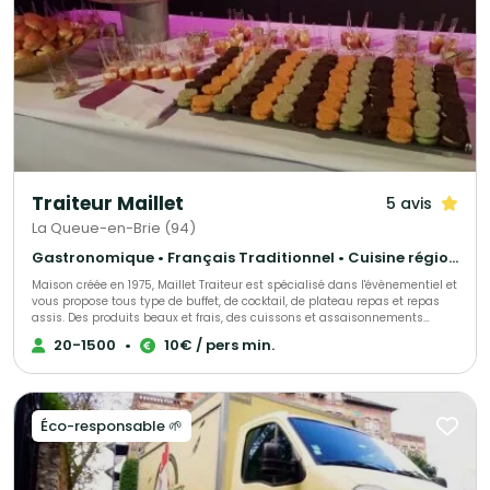
toute l'Île-de-France avec une installation soignée, propre et totalement
autonome. Flexibilité : Plusieurs formules disponibles (sucré, salé,
snacking) proposées soit en prestation forfaitaire, soit en vente directe. En
résumé : Vous apportez la gourmandise, le spectacle visuel et la
convivialité pour tout vos évènements.
Traiteur Maillet
5 avis
La Queue-en-Brie (94)
Gastronomique • Français Traditionnel • Cuisine régionale
Maison créée en 1975, Maillet Traiteur est spécialisé dans l'évènementiel et
vous propose tous type de buffet, de cocktail, de plateau repas et repas
assis. Des produits beaux et frais, des cuissons et assaisonnements
adaptés, le tout fait maison par notre chef de cuisine expérimenté!
20-1500
•
10€ / pers min.
Recettes élégantes, parfois oubliées et souvent surprenantes, toujours
très savoureuses, Maillet Traiteur associe passion pour la restauration
gastronomique, mais aussi l'expérience de professionnels de
l'organisation de réception.
Éco-responsable 🌱