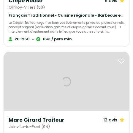
Crêpe House
6 avis
Ormoy-Villers (60)
Français Traditionnel • Cuisine régionale • Barbecue et grillades
Le Crêpier Traiteur organise tous vos événements privés ou professionnels,
concept original (réalisation galettes et crêpes garnies devant vous). Ils
interviennent directement dans le lieu que vous aurez choisi. Ils
proposent un large choix de produits.
20-250
•
16€ / pers min.
Marc Girard Traiteur
12 avis
Joinville-le-Pont (94)