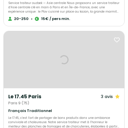
Service traiteur ouzbek — Asie centrale Nous proposons un service traiteur
d’Asie centrale clé en main à Paris et en Île-de-France, avec une
expérience unique : le Plov cuisiné sur place au kazan, la grande marmite
traditionnelle, devant vos invités. 🔥 Un véritable show culinaire Nos chefs
20-250
•
15€ / pers min.
cuisinent à feu ouvert, selon la recette traditionnelle. La cuisson lente, les
parfums d’épices et la mise en scène créent une animation chaleureuse
et spectaculaire. 🍚 Cuisine authentique & maison Plov traditionnel (bœuf,
agneau ou veau), Samsa feuilletée, Manty vapeur, salades et desserts
maison. ✔️ 100 % fait maison – Halal 💰 Tarifs Plov sur place À partir de 30
portions : 15 € à 24 € / personne (selon le nombre d’invités). Plov cuisiné
au restaurant & livré : dès 12 € / personne. 🏙️ Deux restaurants à Paris –
dégustation offerte Avant validation, nous vous proposons une
dégustation gratuite dans l’un de nos restaurants parisiens. 🏛️
Références Ambassades d’Asie centrale, UNESCO, Village Gastronomique
2025 (Tour Eiffel). 🎉 Événements Mariages, entreprises, événements
privés, culturels et institutionnels. 📍 Paris & Île-de-France 📩 Devis sur
mesure sur demande
Le 17.45 Paris
3 avis
Paris 9 (75)
Français Traditionnel
Le 17.45, c’est l’art de partager de bons produits dans une ambiance
conviviale et chaleureuse. Notre service traiteur met à l’honneur le
meilleur des planches de fromages et de charcuteries, élaborées à partir