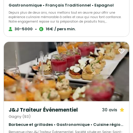
Gastronomique • Français Traditionnel • Espagnol
Depuis plus de deux ans, nous mettons tout en œuvre pour offrir une
expérience culinaire mémorable à celles et ceux qui nous font confiance.
Notre engagement repose sur la préparation de produits frais,
majoritairement sélectionnés auprès de producteurs locaux, afin de
30-5000
•
16€ / pers min.
garantir une qualité irréprochable. En tant que traiteur pour particuliers et
évènements professionnels en Ile-de-Fance, nous nous attachons à
proposer des formules adaptées à chaque occasion et à chaque budget.
J&J Traiteur Événementiel
30 avis
Gagny (93)
Barbecue et grillades • Gastronomique • Cuisine régionale
Bienvenue chez J&J Traiteur Événementiel. Société située en Seine-Saint-