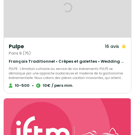
Pulpe
16 avis
Paris 8 (75)
Français Traditionnel • Crêpes et galettes • Wedding Cake
PULPE : L’émotion culinaire au service de vos évènements PULPE se
démarque par une approche audacieuse et moderne de la gastronomie
évènementielle. Nous créons des pièces cocktail innovantes, qui allient
esthétisme et saveurs authentiques. Fabriquées à J-1 pour une fraîcheur
10-500
•
10€ / pers min.
maximale, nos créations sont pensées pour étonner vos invités à chaque
bouchée. PULPE, c’est aussi un savoir-faire en organisation d’évènements.
Nous vous accompagnons en assurant une planification précise et un
service soigné, pour que chaque réception – privée ou professionnelle –
soit parfaitement orchestrée. Avec PULPE, chaque détail compte et chaque
moment devient unique.