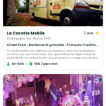
La Cocotte Mobile
7 avis
Champigny-sur-Marne (94)
Street Food • Barbecue et grillades • Français Traditionnel
La Cocotte Mobile vous organise vos réceptions, food truck se déplaçant
sur le lieu que vous aurez choisi. Leur spécialité est les repas à base de
poulet de rôti, ces professionnels vous proposeront un large choix de plats,
tout est personnalisable et fait maison. Pour plus d’informations précises,
30-500
•
15€ / pers min.
contactez-les !