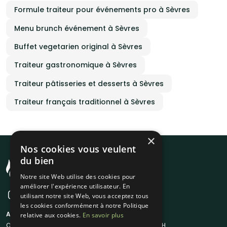
Formule traiteur pour événements pro à Sèvres
Menu brunch événement à Sèvres
Buffet vegetarien original à Sèvres
Traiteur gastronomique à Sèvres
Traiteur pâtisseries et desserts à Sèvres
Traiteur français traditionnel à Sèvres
×
Nos cookies vous veulent
du bien
Notre site Web utilise des cookies pour
améliorer l'expérience utilisateur. En
utilisant notre site Web, vous acceptez tous
les cookies conformément à notre Politique
A propos
Liens utiles
relative aux cookies.
En savoir plus
Qui sommes-nous ?
Traiteur en 48H