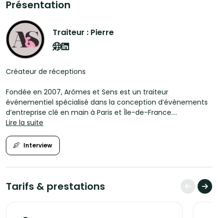
Présentation
Traiteur : Pierre
Créateur de réceptions
Fondée en 2007, Arômes et Sens est un traiteur
événementiel spécialisé dans la conception d’évènements
d’entreprise clé en main à Paris et Île-de-France.
Lire la suite
Nos réalisations sont créées par nos Chefs et exclusivement
conçues dans nos ateliers à Sèvres, avec de produits frais.
Interview
La sélection rigoureuse de nos produits nous permet de
vous proposer des mets fidèles à l’authenticité des goûts
avec des saveurs de saison.
Tarifs & prestations
Une attention particulière est portée à l’art de la table et à
la décoration afin de créer une harmonie avec les mets et