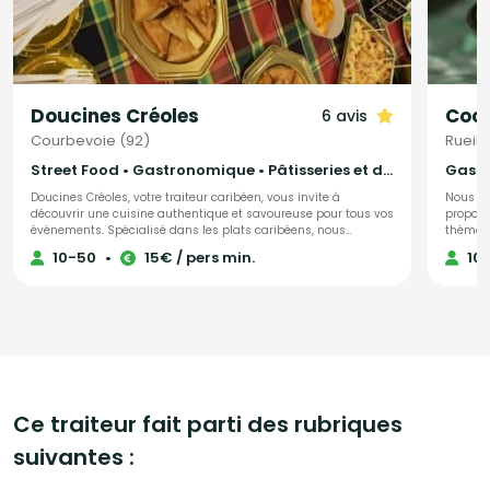
Doucines Créoles
6 avis
Courbevoie (92)
Rueil
Street Food • Gastronomique • Pâtisseries et desserts
Doucines Créoles, votre traiteur caribéen, vous invite à
Nous fe
découvrir une cuisine authentique et savoureuse pour tous vos
proposi
événements. Spécialisé dans les plats caribéens, nous
thème. Personnalisation de votre événement unique. Notre chef
élaborons des recettes uniques à partir d’ingrédients de
met son
10-50
•
15€ / pers min.
10
qualité, alliant savoir-faire et tradition. Offrez à vos convives
événeme
une expérience culinaire inoubliable avec nos mets
délicieusement exotiques.
Ce traiteur fait parti des rubriques
suivantes :