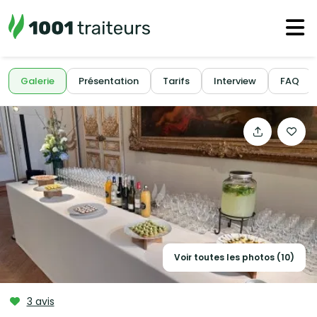
Galerie
Présentation
Tarifs
Interview
FAQ
Voir toutes les photos (10)
3 avis