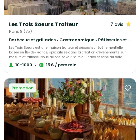
Les Trois Soeurs Traiteur
7 avis
Paris 8 (75)
Barbecue et grillades • Gastronomique • Pâtisseries et desserts
Les Trois Sœurs est une maison traiteur et décorateur événementielle
basée en Île-de-France, spécialisée dans la création d’événements sur
mesure et raffinés. Nous allions savoir-faire culinaire et sens du détail
décoratif pour sublimer mariages, fiançailles et autres célébrations
10-1000
•
15€ / pers min.
privées, tout comme séminaires, inauguration et autre type d'événements
d’entreprise. Chaque prestation est pensée comme une expérience
unique, mêlant tradition et modernité, esthétique et saveurs. De la
décoration florale et scénographique à la gastronomie haut de gamme,
notre équipe met son expertise et sa passion au service de vos plus
Promotion
beaux moments.