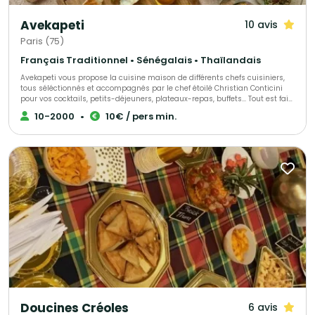
Avekapeti
10 avis
Paris (75)
Français Traditionnel • Sénégalais • Thaïlandais
Avekapeti vous propose la cuisine maison de différents chefs cuisiniers,
tous séléctionnés et accompagnés par le chef étoilé Christian Conticini
pour vos cocktails, petits-déjeuners, plateaux-repas, buffets... Tout est fait
maison, avec des produits frais, de saison livré en contenants
10-2000
•
10€ / pers min.
réutilisables 0 déchet ou recyclables en véhicules éléctriques. Du buffet
bonne franquette au semi-gastro en passant par l'animation culinaire ou
le bar à cocktail nous pourrons vous allouer le bon chef selon vos envies
et votre budget !
Doucines Créoles
6 avis