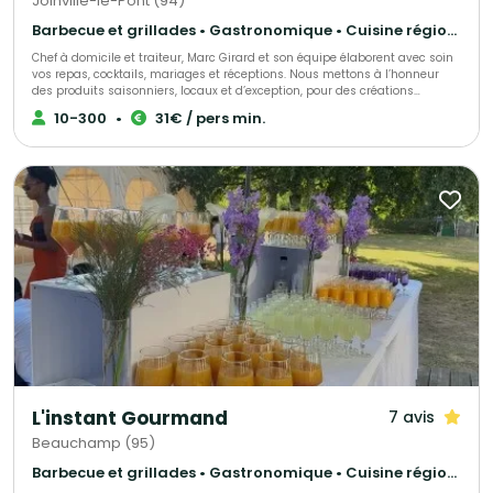
Joinville-le-Pont (94)
Barbecue et grillades • Gastronomique • Cuisine régionale
Chef à domicile et traiteur, Marc Girard et son équipe élaborent avec soin
vos repas, cocktails, mariages et réceptions. Nous mettons à l’honneur
des produits saisonniers, locaux et d’exception, pour des créations
gourmandes et raffinées qui raviront vos convives. Engagés pour une
10-300
•
31€ / pers min.
cuisine responsable, nous soutenons la consommation durable des
produits de la mer grâce au programme Mr. Goodfish, garantissant ainsi
une gastronomie à la fois savoureuse et respectueuse de
l’environnement.
L'instant Gourmand
7 avis
Beauchamp (95)
Barbecue et grillades • Gastronomique • Cuisine régionale