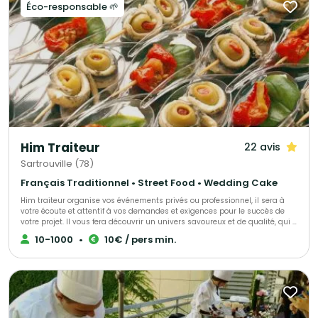
gourmet. N'hésitez pas à faire appel à nos services ! Spécialistes de
possible ! Magnolia Traiteur c’est la garantie d’un événement réussi à
Éco-responsable 🌱
demandes de dernières minutes, nous saurons assurer votre événement
tous les niveaux et à petit prix ! Magnolia Traiteur propose ses services sur
tel que : anniversaire surprise, deuil, fête de naissance et autres.
toute l'Ile-de-France. Plus de 500 avis clients sur notre site Magnolia For
Event !
Him Traiteur
22 avis
Sartrouville (78)
Français Traditionnel • Street Food • Wedding Cake
Him traiteur organise vos événements privés ou professionnel, il sera à
votre écoute et attentif à vos demandes et exigences pour le succès de
votre projet. Il vous fera découvrir un univers savoureux et de qualité, qui a
déjà trouvé satisfaction pour de nombreux clients.
10-1000
•
10€ / pers min.