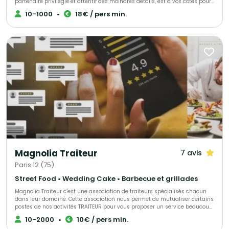
partenaire privilégié et attentif des moindres détails, est à vos côtés pour
organiser votre réception, et vous accompagne depuis la conception
10-1000
•
18€ / pers min.
jusqu'à la fin de votre événement. Vous voulez de la féérie, de la
gourmandise, du spectacle ! 3G Réceptions s'engage à satisfaire vos
exigences pour sans cesse vous surprendre et vous séduire.
Magnolia Traiteur
7 avis
Paris 12 (75)
Street Food • Wedding Cake • Barbecue et grillades
Magnolia Traiteur c’est une association de traiteurs spécialisés chacun
dans leur domaine. Cette association nous permet de mutualiser certains
postes de nos activités TRAITEUR pour vous proposer un service beaucoup
plus performant à tous les niveaux, LES AVANTAGES pour mieux vous
10-2000
•
10€ / pers min.
servir : - Un standard commun pour une réponse immédiate à vos