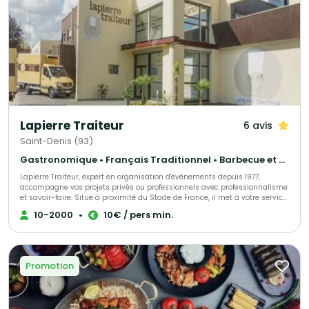
Lapierre Traiteur
6 avis
Saint-Denis (93)
Gastronomique • Français Traditionnel • Barbecue et grillades
Lapierre Traiteur, expert en organisation d'événements depuis 1977,
accompagne vos projets privés ou professionnels avec professionnalisme
et savoir-faire. Situé à proximité du Stade de France, il met à votre service
une cuisine traditionnelle et d'exception, élaborée à partir de produits frais
10-2000
•
10€ / pers min.
et locaux. Grâce à une équipe de collaborateurs expérimentés, Lapierre
Traiteur garantit une prestation culinaire de qualité. Acteur engagé, il
soutient activement l'emploi à travers ses initiatives associatives et
sociales.
Promotion