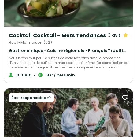
Cocktail Cocktail - Mets Tendances
3 avis
Rueil-Malmaison (92)
Gastronomique • Cuisine régionale • Français Traditionnel
Nous ferons tout pour le succès de votre réception avec la proposition
d’un vaste choix de buffets animés, cocktails à thème. Personnalisation de
votre événement unique. Notre chef met son expérience et sa passion
dans l’élaboration de votre événement, s’adaptant à chacun de vos
10-1000
•
18€ / pers min.
convives.
Éco-responsable 🌱