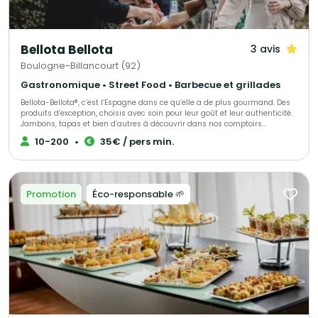
Bellota Bellota
3 avis
Boulogne-Billancourt (92)
Gastronomique • Street Food • Barbecue et grillades
Bellota-Bellota®, c’est l’Espagne dans ce qu’elle a de plus gourmand. Des
produits d’exception, choisis avec soin pour leur goût et leur authenticité.
Jambons, tapas et bien d’autres à découvrir dans nos comptoirs
parisiens, à partager ou emporter selon l’envie. Et pour vos moments
10-200
•
35€ / pers min.
uniques, nous créons des événements sur mesure, alliant saveurs et
générosité. Un plaisir vrai, simple et raffiné comme on les aime.
Promotion
Éco-responsable 🌱