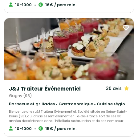
professionnels. Leur cuisine met à l’honneur des produits frais et de
10-1000
•
16€ / pers min.
saison, soigneusement sélectionnés pour garantir qualité et authenticité.
Grâce à leur créativité exceptionnelle et leur sens du détail, ils imaginent
des menus sur mesure, gourmands et élégants, pour transformer chaque
repas en un moment convivial et mémorable.
J&J Traiteur Événementiel
30 avis
Gagny (93)
Barbecue et grillades • Gastronomique • Cuisine régionale
Bienvenue chez J&J Traiteur Événementiel. Société située en Seine-Saint-
Denis (93), qui officie essentiellement en Ile-de-France. Fort de ses 30
années d'expériences dans l’hôtellerie restauration et de ses nombreux
voyages, son chef vous propose une cuisine gastronomique traditionnelle,
10-1000
•
15€ / pers min.
mais aussi créole ou caraïbéenne, ou encore une fusion entre ces
différentes cultures. Pour faire de vos événements des moments