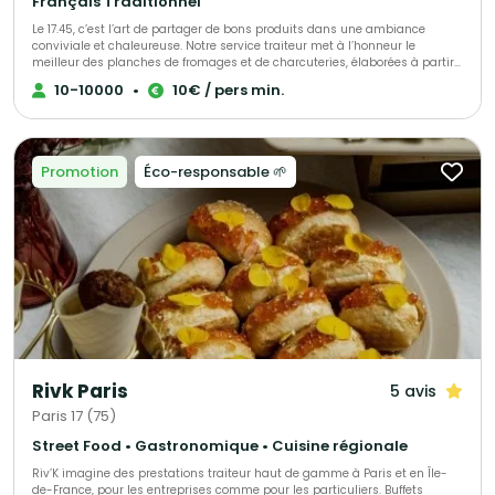
Français Traditionnel
Le 17.45, c’est l’art de partager de bons produits dans une ambiance
conviviale et chaleureuse. Notre service traiteur met à l’honneur le
meilleur des planches de fromages et de charcuteries, élaborées à partir
de produits français, locaux et soigneusement sélectionnés. Nous créons
10-10000
•
10€ / pers min.
des moments gourmands sur mesure, pour vos événements
professionnels ou privés : cocktails, anniversaires, séminaires, afterworks,
inaugurations… Chaque prestation est pensée pour être clé en main,
authentique et raffinée — avec une attention particulière portée à la
qualité, au goût et à la convivialité. Nous accompagnons nos clients de A
Promotion
Éco-responsable 🌱
à Z, de la première idée à la mise en place le jour J. Notre équipe est à
votre écoute pour adapter entièrement votre devis : formats, quantités,
options, service… tout est modulable selon vos envies et vos besoins. Chez
Le 17.45, notre mission est simple : sublimer vos événements avec des
produits de caractère et une ambiance qui rassemble.
Rivk Paris
5 avis
Paris 17 (75)
Street Food • Gastronomique • Cuisine régionale
Riv’K imagine des prestations traiteur haut de gamme à Paris et en Île-
de-France, pour les entreprises comme pour les particuliers. Buffets