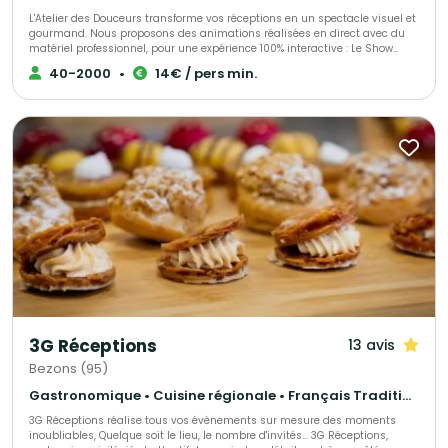
L'Atelier des Douceurs transforme vos réceptions en un spectacle visuel et
gourmand. Nous proposons des animations réalisées en direct avec du
matériel professionnel, pour une expérience 100% interactive : Le Show
Sucré : Stands de crêpes artisanales et de barbe à papa, pour une touche
40-2000
•
14€ / pers min.
ludique qui ravit petits et grands. Le Salé Convivial : Des formules
généreuses de Paella géante, Couscous royal, crêpes salées, sandwichs et
petits fours raffinés. Polyvalence : Un concept adaptable qui séduit tous
les publics, des mariages intimistes aux grands événements d'entreprise
ou municipaux. Notre engagement : La fraîcheur du "Fait Maison" alliée à
la magie du direct. Mobilité & Autonomie : Une équipe qui se déplace dans
toute l'Île-de-France avec une installation soignée, propre et totalement
autonome. Flexibilité : Plusieurs formules disponibles (sucré, salé,
snacking) proposées soit en prestation forfaitaire, soit en vente directe. En
résumé : Vous apportez la gourmandise, le spectacle visuel et la
convivialité pour tout vos évènements.
3G Réceptions
13 avis
Bezons (95)
Gastronomique • Cuisine régionale • Français Traditionnel
3G Réceptions réalise tous vos évènements sur mesure des moments
inoubliables, Quelque soit le lieu, le nombre d'invités... 3G Réceptions,