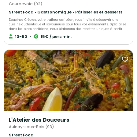
Courbevoie (92)
Street Food • Gastronomique • Pâtisseries et desserts
Doucines Créoles, votre traiteur caribéen, vous invite à découvrir une
cuisine authentique et savoureuse pour tous vos événements. Spécialisé
dans les plats caribéens, nous élaborons des recettes uniques à partir
d’ingrédients de qualité, alliant savoir-faire et tradition. Offrez à vos
10-50
•
15€ / pers min.
convives une expérience culinaire inoubliable avec nos mets
délicieusement exotiques.
L'Atelier des Douceurs
Aulnay-sous-Bois (93)
Street Food