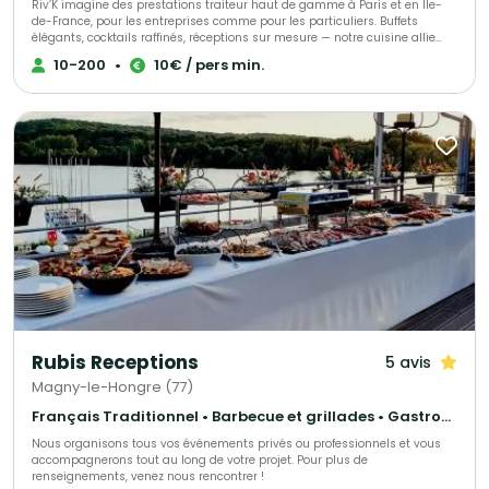
Riv’K imagine des prestations traiteur haut de gamme à Paris et en Île-
de-France, pour les entreprises comme pour les particuliers. Buffets
élégants, cocktails raffinés, réceptions sur mesure — notre cuisine allie
générosité, précision et influences levantines. Traiteur parisien à votre
10-200
•
10€ / pers min.
écoute, nous nous adaptons à toutes vos envies et à chaque occasion.
Nous proposons une large gamme de menus : brunch, végétarien, viande,
poisson, sans gluten ou vegan, afin de satisfaire tous les goûts et régimes
alimentaires. Pour compléter votre expérience, nous offrons également
une sélection de boissons maison, préparées avec soin.
Rubis Receptions
5 avis
Magny-le-Hongre (77)
Français Traditionnel • Barbecue et grillades • Gastronomique
Nous organisons tous vos événements privés ou professionnels et vous
accompagnerons tout au long de votre projet. Pour plus de
renseignements, venez nous rencontrer !