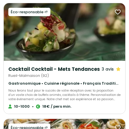
Éco-responsable 🌱
Cocktail Cocktail - Mets Tendances
3 avis
Rueil-Malmaison (92)
Gastronomique • Cuisine régionale • Français Traditionnel
Nous ferons tout pour le succès de votre réception avec la proposition
d’un vaste choix de buffets animés, cocktails à thème. Personnalisation de
votre événement unique. Notre chef met son expérience et sa passion
dans l’élaboration de votre événement, s’adaptant à chacun de vos
10-1000
•
18€ / pers min.
convives.
Éco-responsable 🌱