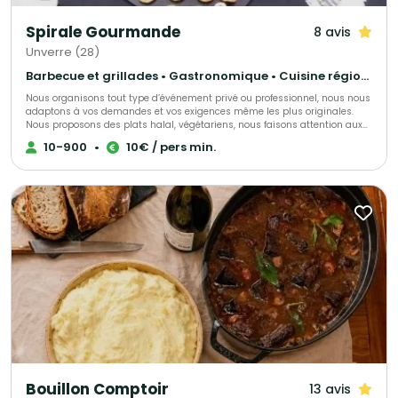
Spirale Gourmande
8 avis
Unverre (28)
Barbecue et grillades • Gastronomique • Cuisine régionale
Nous organisons tout type d’événement privé ou professionnel, nous nous
adaptons à vos demandes et vos exigences même les plus originales.
Nous proposons des plats halal, végétariens, nous faisons attention aux
personnes qui ont des allergies. Nous travaillons nos produits par nos
10-900
•
10€ / pers min.
soins, tout est fait maison dans la créativité et l’inventivité. Tout est
personnalisable et ajustable pour rendre ce moment unique.
Bouillon Comptoir
13 avis