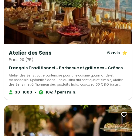
Atelier des Sens
6 avis
Paris 20 (75)
Français Traditionnel • Barbecue et grillades • Crêpes et galettes
Atelier des Sens : votre partenaire pour une cuisine gourmande et
responsable. Spécialisé dans une cuisine authentique et simple, Atelier
des Sens met à l'honneur des produits frais, locaux et 100 % BIO, issus
d’une sélection rigoureuse pour les fruits, légumes et produits laitiers.
30-1000
•
10€ / pers min.
Découvrez des plats gastronomiques qui éveillent vos papilles tout en
respectant des engagements de qualité et de saveur. En choisissant
Atelier des Sens, vous soutenez des initiatives éco-responsables. Notre
engagement inclut une politique stricte de tri des déchets et de lutte
contre le gaspillage, un programme social de réinsertion professionnelle
dans notre laboratoire, ainsi qu’une démarche environnementale
ambitieuse à travers la réimplantation d'arbres pour compenser notre
empreinte carbone. Nous proposons une expérience culinaire sur-mesure
pour tous vos événements : réceptions, anniversaires, mariages ou
événements d’entreprise. Cocktails, repas assis, buffets… notre équipe de