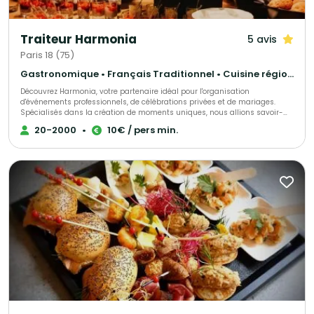
la réalisation de plus de 300 événements chaque année ! Nous vous
invitons à consulter notre site Magnolia Traiteur ou à nous téléphoner
directement pour vous rendre compte de notre efficacité et des choix
Traiteur Harmonia
5 avis
multiples que nous vous proposons ! QUELQUES EXEMPLES de ce que nous
pouvons vous apporter : Un buffet traditionnel avec quelques plateaux de
Paris 18 (75)
sushis, et un photobooth sur le même devis c’est possible Un repas assis
à table avec tout le personnel pour un service impeccable et du matériel
Gastronomique • Français Traditionnel • Cuisine régionale
pour passer une vidéo sur le même devis c’est possible ! Pour un
Découvrez Harmonia, votre partenaire idéal pour l'organisation
événement communautaire, avec un buffet antillais pour 90 personnes et
d'événements professionnels, de célébrations privées et de mariages.
avec en complément une proposition traiteur français pour 50 personnes
Spécialisés dans la création de moments uniques, nous allions savoir-
sur le même devis, c’est possible ! Un cocktail pour un anniversaire à petit
faire artisanal et créativité pour donner vie à vos projets, en nous
prix, avec un DJ et toutes les lumières sur le même devis c’est possible !
20-2000
•
10€ / pers min.
adaptant à toutes vos exigences. Nos prestations incluent : - Repas à
Une péniche à petit prix pour recevoir vos invités autour d’un cocktail
l’assiette, buffets, cocktails ou plateaux repas, totalement personnalisés, -
correspondant exactement à vos attentes sur le même devis c’est
Une adaptation complète à vos besoins spécifiques, y compris régimes
possible ! Pour un mariage mixte une demande de cocktail asiatique et
alimentaires et demandes originales. Pourquoi choisir Harmonia pour
libanais avec tout le mobilier à la location sur le même devis c’est
votre événement ? - Des produits bruts, ultra-frais et sélectionnés avec
possible ! Magnolia Traiteur c’est la garantie d’un événement réussi à
exigence, transformés directement dans nos cuisines, - Une approche
tous les niveaux et à petit prix ! Magnolia Traiteur propose ses services sur
sur-mesure pour garantir une expérience mémorable, - Un
toute l'Ile-de-France. Plus de 500 avis clients sur notre site Magnolia For
accompagnement dédié tout au long de votre projet. Faites de votre
Event !
événement un moment inoubliable avec Harmonia : la satisfaction de vos
invités est notre priorité absolue.