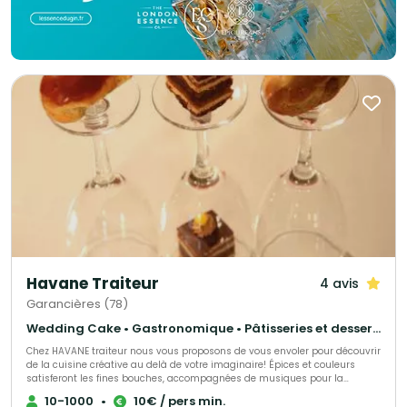
Havane Traiteur
4 avis
Garancières (78)
Wedding Cake • Gastronomique • Pâtisseries et desserts
Chez HAVANE traiteur nous vous proposons de vous envoler pour découvrir
de la cuisine créative au delà de votre imaginaire! Épices et couleurs
satisferont les fines bouches, accompagnées de musiques pour la
découverte. Nous nous occuperons de tous vos événements privés ou
10-1000
•
10€ / pers min.
professionnels dans nos lieux privatifs ou le lieu que vous désirez.