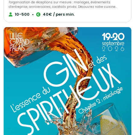
l'organisation de réceptions sur mesure : mariages, événements
d’entreprise, anniversaires, cocktails privés. Découvrez notre cuisine
raffinée, élaborée avec des produits frais et de saison, accompagnée de
10-500
•
40€ / pers min.
menus personnalisables en fonction de vos envies et de vos contraintes
alimentaires. Nous proposons un service soigné et une gestion logistique
complète pour garantir le succès de vos événements gourmands et
conviviaux.