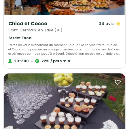
Chica et Cocco
34 avis
Saint-Germain-en-Laye (78)
Street Food
Faites de votre événement un moment unique ! Le service traiteur Chica
et Cocco vous propose un voyage culinaire autour du monde au-delà des
expériences connues jusqu'à présent. Grâce à leur réseau de cuisiniers de
toutes origines, habitant sur Saint-Germain-en-Laye et ses alentours,
20-300
•
22€ / pers min.
Chica et Cocco vous prennent par la main et vous font découvrir tout un
monde de goûts et d'histoires. Chica et Cocco vous proposent de partir à
la découverte avec une cuisine authentique et 100% artisanale !