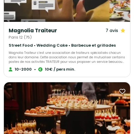
valeurs. Des mariages somptueux aux soirées d'entreprise sophistiquées,
Abeille Royale apporte une touche d'élégance à chaque occasion. Notre
objectif est de rendre vos rêves événementiels une réalité culinaire. Si
vous recherchez le meilleur de la gastronomie et du service pour votre
prochain événement, contactez-nous. Chez Abeille Royale, nous sommes
plus que des traiteurs, nous sommes les créateurs d'expériences
Magnolia Traiteur
7 avis
culinaires inoubliables. Nous sommes prêts à donner vie à votre vision.
Abeille Royale, où chaque plat est une œuvre d'art, chaque événement est
Paris 12 (75)
mémorable, et chaque client est une partie de notre histoire.
Street Food • Wedding Cake • Barbecue et grillades
Magnolia Traiteur c’est une association de traiteurs spécialisés chacun
dans leur domaine. Cette association nous permet de mutualiser certains
postes de nos activités TRAITEUR pour vous proposer un service beaucoup
plus performant à tous les niveaux, LES AVANTAGES pour mieux vous
10-2000
•
10€ / pers min.
servir : - Un standard commun pour une réponse immédiate à vos
demandes de devis - Des partenaires sélectionnés qui pourront répondre
à toutes vos demandes complémentaires sur le devis « multi-choix » que
nous vous enverrons. - Une qualité de produits irréprochables (consulter
les centaines d’avis de nos clients sur Magnolia Traiteur) - Les achats de
matières premières de base mutualisées pour des coûts optimisés sur
nos devis - Des frais de publicité partagés pour descendre nos charges
fixes et vous proposer les meilleurs tarifs. - Une offre plus large avec un
seul interlocuteur « Magnolia Traiteur» - Des devis complet avec grâce à
nos partenaires « complémentaires » et spécialistes de l’événementiel,
avec toutes les options en complément que vous désirerez comme : Un
lieu, du matériel de location, de la sonorisation, du personnel de service,
un DJ, un photobooth, une location de verre, des jeux de lumières, etc… - Et
pour finir et surtout grâce à tout cela, vous l’aurez compris …des tarifs
attractifs pour la réalisation de votre événement !!! Magnolia Traiteur c’est