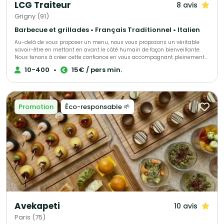
LCG Traiteur
8 avis
Grigny (91)
Barbecue et grillades • Français Traditionnel • Italien
Au-delà de vous proposer un menu, nous vous proposons un véritable
savoir-être en mettant en avant le côté humain de façon bienveillante.
Nous tenons à créer cette confiance en vous accompagnant pleinement
afin que vous puissiez être sereins le jour de réception. Il est
10-400
•
15€ / pers min.
indispensable que vous vous sentiez écoutés et dirigés si nécessaire. Ces
valeurs feront la différence et nous y tenons énormément.
Promotion
Éco-responsable 🌱
Avekapeti
10 avis
Paris (75)