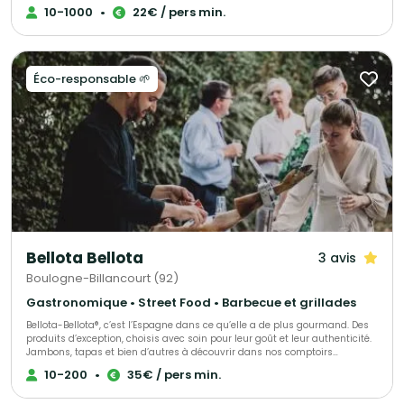
10-1000
•
22€ / pers min.
Éco-responsable 🌱
Bellota Bellota
3 avis
Boulogne-Billancourt (92)
Gastronomique • Street Food • Barbecue et grillades
Bellota-Bellota®, c’est l’Espagne dans ce qu’elle a de plus gourmand. Des
produits d’exception, choisis avec soin pour leur goût et leur authenticité.
Jambons, tapas et bien d’autres à découvrir dans nos comptoirs
parisiens, à partager ou emporter selon l’envie. Et pour vos moments
10-200
•
35€ / pers min.
uniques, nous créons des événements sur mesure, alliant saveurs et
générosité. Un plaisir vrai, simple et raffiné comme on les aime.