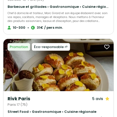
Barbecue et grillades • Gastronomique • Cuisine régionale
Chef à domicile et traiteur, Marc Girard et son équipe élaborent avec soin
vos repas, cocktails, mariages et réceptions. Nous mettons à l’honneur
des produits saisonniers, locaux et d’exception, pour des créations
gourmandes et raffinées qui raviront vos convives. Engagés pour une
10-300
•
31€ / pers min.
cuisine responsable, nous soutenons la consommation durable des
produits de la mer grâce au programme Mr. Goodfish, garantissant ainsi
une gastronomie à la fois savoureuse et respectueuse de
l’environnement.
Promotion
Éco-responsable 🌱
Rivk Paris
5 avis
Paris 17 (75)
Street Food • Gastronomique • Cuisine régionale