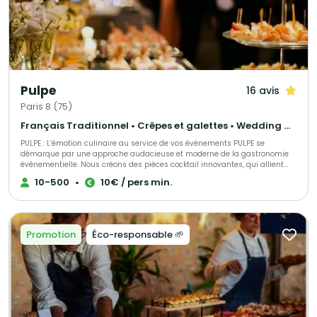
professionnels saura sublimer chaque instant. Notre équipe comprend un
chef passionné par la gastronomie française, un chef pâtissier créatif, un
expert en production, une caviste renommée et une cheffe de projet
dédiée, prête à vous accompagner à chaque étape de votre événement.
Atelier des Sens, un allié en cuisine pour des célébrations inoubliables.
Pulpe
16 avis
Paris 8 (75)
Français Traditionnel • Crêpes et galettes • Wedding Cake
PULPE : L’émotion culinaire au service de vos évènements PULPE se
démarque par une approche audacieuse et moderne de la gastronomie
évènementielle. Nous créons des pièces cocktail innovantes, qui allient
esthétisme et saveurs authentiques. Fabriquées à J-1 pour une fraîcheur
10-500
•
10€ / pers min.
maximale, nos créations sont pensées pour étonner vos invités à chaque
bouchée. PULPE, c’est aussi un savoir-faire en organisation d’évènements.
Nous vous accompagnons en assurant une planification précise et un
service soigné, pour que chaque réception – privée ou professionnelle –
soit parfaitement orchestrée. Avec PULPE, chaque détail compte et chaque
Promotion
Éco-responsable 🌱
moment devient unique.