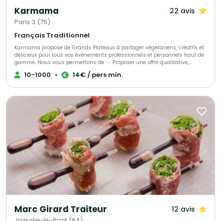
Karmama
22 avis
Paris 3 (75)
Français Traditionnel
Karmama propose de Grands Plateaux à partager végétariens, créatifs et
délicieux pour tous vos évènements professionnels et personnels haut de
gamme. Nous vous permettons de : - Proposer une offre qualitative,
originale, savoureuse - Diviser par deux votre empreinte carbone par
10-1000
•
14€ / pers min.
rapport à un traiteur plus traditionnel - Satisfaire simplement tous les
régimes alimentaires
Marc Girard Traiteur
12 avis
Joinville-le-Pont (94)