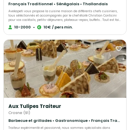
Français Traditionnel • Sénégalais • Thaïlandais
Avekapeti vous propose la cuisine maison de différents chefs cuisiniers,
tous séléctionnés et accompagnés par le chef étoilé Christian Conticini
pour vos cocktails, petits-déjeuners, plateaux-repas, buffets... Tout est fait
maison, avec des produits frais, de saison livré en contenants
10-2000
•
10€ / pers min.
réutilisables 0 déchet ou recyclables en véhicules éléctriques. Du buffet
bonne franquette au semi-gastro en passant par l'animation culinaire ou
le bar à cocktail nous pourrons vous allouer le bon chef selon vos envies
et votre budget !
Aux Tulipes Traiteur
Crosne (91)
Barbecue et grillades • Gastronomique • Français Traditionnel
Traiteur expérimenté et passionné, nous sommes spécialisés dans