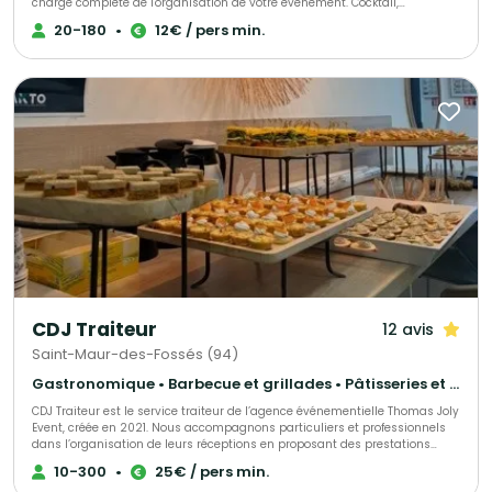
charge complète de l'organisation de votre événement. Cocktail,
déjeunatoire ou dînatoire ! Animation terroir, buffet rustique, bio, moyen-
20-180
•
12€ / pers min.
âge, rôtisserie, barbecue et méchoui, cuisine du monde, chef à domicile,
réveillons organisés ou formules livrées !
CDJ Traiteur
12 avis
Saint-Maur-des-Fossés (94)
Gastronomique • Barbecue et grillades • Pâtisseries et desserts
CDJ Traiteur est le service traiteur de l’agence événementielle Thomas Joly
Event, créée en 2021. Nous accompagnons particuliers et professionnels
dans l’organisation de leurs réceptions en proposant des prestations
culinaires sur mesure, adaptées à chaque projet. Issu du savoir-faire de
10-300
•
25€ / pers min.
notre agence événementielle, CDJ Traiteur s’inscrit dans une démarche