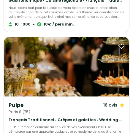
Gastronomique • Cuisine régionale • Français Traditionnel
Nous ferons tout pour le succès de votre réception avec la proposition
d’un vaste choix de buffets animés, cocktails à thème. Personnalisation de
votre événement unique. Notre chef met son expérience et sa passion
dans l’élaboration de votre événement, s’adaptant à chacun de vos
10-1000
•
18€ / pers min.
convives.
Pulpe
16 avis
Paris 8 (75)
Français Traditionnel • Crêpes et galettes • Wedding Cake
PULPE : L’émotion culinaire au service de vos évènements PULPE se
démarque par une approche audacieuse et moderne de la gastronomie