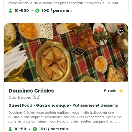
évènementielle. Nous créons des pièces cocktail innovantes, qui allient
esthétisme et saveurs authentiques. Fabriquées à J-1 pour une fraîcheur
10-500
•
10€ / pers min.
maximale, nos créations sont pensées pour étonner vos invités à chaque
bouchée. PULPE, c’est aussi un savoir-faire en organisation d’évènements.
Nous vous accompagnons en assurant une planification précise et un
service soigné, pour que chaque réception – privée ou professionnelle –
soit parfaitement orchestrée. Avec PULPE, chaque détail compte et chaque
moment devient unique.
Doucines Créoles
6 avis
Courbevoie (92)
Street Food • Gastronomique • Pâtisseries et desserts
Doucines Créoles, votre traiteur caribéen, vous invite à découvrir une
cuisine authentique et savoureuse pour tous vos événements. Spécialisé
dans les plats caribéens, nous élaborons des recettes uniques à partir
d’ingrédients de qualité, alliant savoir-faire et tradition. Offrez à vos
10-50
•
15€ / pers min.
convives une expérience culinaire inoubliable avec nos mets