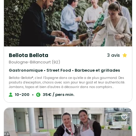
Bellota Bellota
3 avis
Boulogne-Billancourt (92)
Gastronomique • Street Food • Barbecue et grillades
Bellota-Bellota®, c’est l’Espagne dans ce qu’elle a de plus gourmand. Des
produits d’exception, choisis avec soin pour leur goût et leur authenticité.
Jambons, tapas et bien d’autres à découvrir dans nos comptoirs
parisiens, à partager ou emporter selon l’envie. Et pour vos moments
10-200
•
35€ / pers min.
uniques, nous créons des événements sur mesure, alliant saveurs et
générosité. Un plaisir vrai, simple et raffiné comme on les aime.