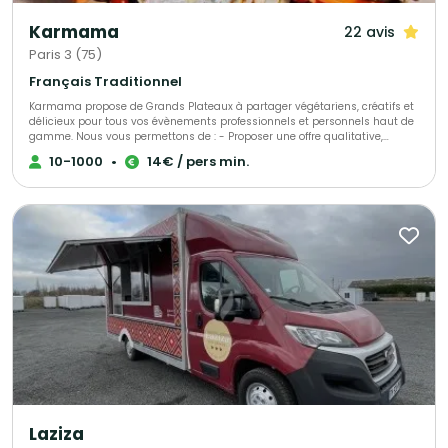
Karmama
22 avis
Paris 3 (75)
Français Traditionnel
Karmama propose de Grands Plateaux à partager végétariens, créatifs et
délicieux pour tous vos évènements professionnels et personnels haut de
gamme. Nous vous permettons de : - Proposer une offre qualitative,
originale, savoureuse - Diviser par deux votre empreinte carbone par
10-1000
•
14€ / pers min.
rapport à un traiteur plus traditionnel - Satisfaire simplement tous les
régimes alimentaires
Laziza