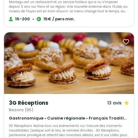
Montagu est un restaurant et un service traiteur qui a su s’imposer
depuis 5 ans sur Paris et sa région. Une nouvelle antenne dans l'Aube, au
niveau de Troyes est en train d'ouvrir. Le menu change tout le temps, au
gré des saisons et des tendances mais surtout au gré de vos envies et de
15-200
•
15€ / pers min.
vos attentes. Que vous soyez amateur de viande ou de poisson,
végétarien ou vegan, Montagu saura vous concocter de grandes assiettes
à partager, des bouchées à manger avec les doigts ou encore des
plateaux repas. Pour déjeuner ou dîner, pour vos événements privés ou
professionnels, faites nous confiance
3G Réceptions
13 avis
Bezons (95)
Gastronomique • Cuisine régionale • Français Traditionnel
3G Réceptions réalise tous vos évènements sur mesure des moments
inoubliables, Quelque soit le lieu, le nombre d'invités... 3G Réceptions,
partenaire privilégié et attentif des moindres détails, est à vos côtés pour