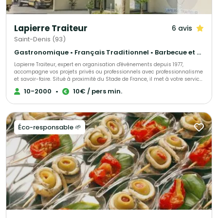
Lapierre Traiteur
6 avis
Saint-Denis (93)
Gastronomique • Français Traditionnel • Barbecue et grillades
Lapierre Traiteur, expert en organisation d'événements depuis 1977,
accompagne vos projets privés ou professionnels avec professionnalisme
et savoir-faire. Situé à proximité du Stade de France, il met à votre service
une cuisine traditionnelle et d'exception, élaborée à partir de produits frais
10-2000
•
10€ / pers min.
et locaux. Grâce à une équipe de collaborateurs expérimentés, Lapierre
Traiteur garantit une prestation culinaire de qualité. Acteur engagé, il
soutient activement l'emploi à travers ses initiatives associatives et
sociales.
Éco-responsable 🌱