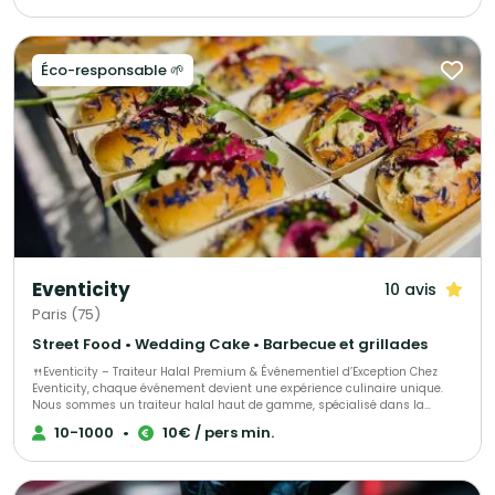
délicieusement exotiques.
Éco-responsable 🌱
Eventicity
10 avis
Paris (75)
Street Food • Wedding Cake • Barbecue et grillades
🍴Eventicity – Traiteur Halal Premium & Événementiel d’Exception Chez
Eventicity, chaque événement devient une expérience culinaire unique.
Nous sommes un traiteur halal haut de gamme, spécialisé dans la
création de moments raffinés et sur mesure, mêlant gastronomie,
10-1000
•
10€ / pers min.
élégance et émotions. Notre mission : sublimer vos réceptions — qu’il
s’agisse d’un mariage, d’un cocktail professionnel, d’un repas d’entreprise
ou d’une célébration privée. Nous concevons des menus adaptés à vos
envies et à votre budget, alliant saveurs du monde, inspirations