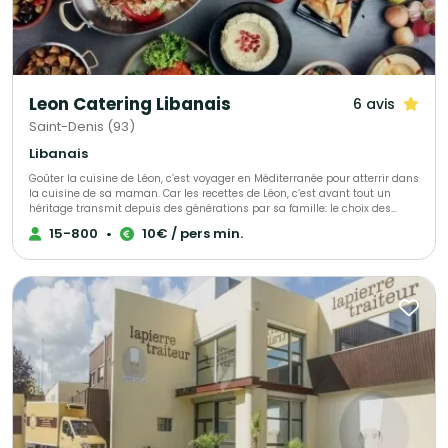
Leon Catering Libanais
6 avis
Saint-Denis (93)
Libanais
Goûter la cuisine de Léon, c’est voyager en Méditerranée pour atterrir dans
la cuisine de sa maman. Car les recettes de Léon, c‘est avant tout un
héritage transmit depuis des générations par sa famille: le choix des
ingrédients, la patience de laisser mijoter et surtout, la passion et l‘amour
15-800
•
10€ / pers min.
du bien manger ! Ce que Leon propose, c‘est une cuisine familiale, des
menus élaborés avec gourmandise pour sa famille et ses amis, avec en
héritage ses origines arméniennes et libanaises.