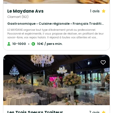
Le Maydane Avs
1 avis
Clamart (92)
Gastronomique • Cuisine régionale • Français Traditionnel
LE MAYDANE organise tout type d’événement privé ou professionnel.
Passionné et expérimenté, il vous propose de réaliser, en profitant de leur
savoir-faire, vos repas halals. Il répond à toutes vos attentes et vos
exigences, proposant une cuisine française à base de produits frais. Venez
10-1000
•
10€ / pers min.
les découvrir, directement dans leur restaurant.
Les Trois Soeurs Traiteur
7 avis