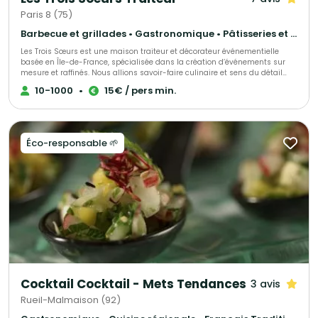
Paris 8 (75)
Barbecue et grillades • Gastronomique • Pâtisseries et desserts
Les Trois Sœurs est une maison traiteur et décorateur événementielle
basée en Île-de-France, spécialisée dans la création d’événements sur
mesure et raffinés. Nous allions savoir-faire culinaire et sens du détail
décoratif pour sublimer mariages, fiançailles et autres célébrations
10-1000
•
15€ / pers min.
privées, tout comme séminaires, inauguration et autre type d'événements
d’entreprise. Chaque prestation est pensée comme une expérience
unique, mêlant tradition et modernité, esthétique et saveurs. De la
décoration florale et scénographique à la gastronomie haut de gamme,
notre équipe met son expertise et sa passion au service de vos plus
Éco-responsable 🌱
beaux moments.
Cocktail Cocktail - Mets Tendances
3 avis
Rueil-Malmaison (92)