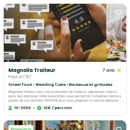
Une adaptation complète à vos besoins spécifiques, y compris régimes
alimentaires et demandes originales. Pourquoi choisir Harmonia pour
votre événement ? - Des produits bruts, ultra-frais et sélectionnés avec
exigence, transformés directement dans nos cuisines, - Une approche
sur-mesure pour garantir une expérience mémorable, - Un
accompagnement dédié tout au long de votre projet. Faites de votre
événement un moment inoubliable avec Harmonia : la satisfaction de vos
invités est notre priorité absolue.
Magnolia Traiteur
7 avis
Paris 12 (75)
Street Food • Wedding Cake • Barbecue et grillades
Magnolia Traiteur c’est une association de traiteurs spécialisés chacun
dans leur domaine. Cette association nous permet de mutualiser certains
postes de nos activités TRAITEUR pour vous proposer un service beaucoup
plus performant à tous les niveaux, LES AVANTAGES pour mieux vous
10-2000
•
10€ / pers min.
servir : - Un standard commun pour une réponse immédiate à vos
demandes de devis - Des partenaires sélectionnés qui pourront répondre
à toutes vos demandes complémentaires sur le devis « multi-choix » que
nous vous enverrons. - Une qualité de produits irréprochables (consulter
les centaines d’avis de nos clients sur Magnolia Traiteur) - Les achats de
Promotion