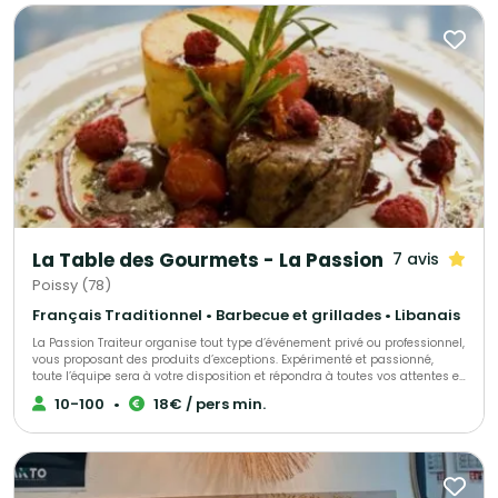
La Table des Gourmets - La Passion
7 avis
Poissy (78)
Français Traditionnel • Barbecue et grillades • Libanais
La Passion Traiteur organise tout type d’événement privé ou professionnel,
vous proposant des produits d’exceptions. Expérimenté et passionné,
toute l’équipe sera à votre disposition et répondra à toutes vos attentes et
envies, en s’adaptant à vos exigences. Tout est personnalisable. Nous
10-100
•
18€ / pers min.
travaillons non-stop, tous les jours de la semaine et nous nous
déplacerons dans le lieu que vous aurez choisi. Vous pouvez également
organiser votre réception dans les salons de la Passion.