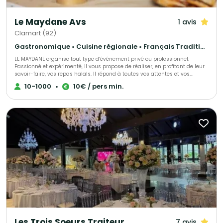
Le Maydane Avs
1 avis
Clamart (92)
Gastronomique • Cuisine régionale • Français Traditionnel
LE MAYDANE organise tout type d’événement privé ou professionnel.
Passionné et expérimenté, il vous propose de réaliser, en profitant de leur
savoir-faire, vos repas halals. Il répond à toutes vos attentes et vos
exigences, proposant une cuisine française à base de produits frais. Venez
10-1000
•
10€ / pers min.
les découvrir, directement dans leur restaurant.
Les Trois Soeurs Traiteur
7 avis