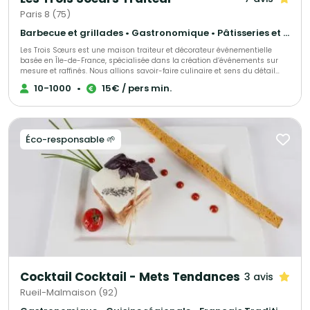
Paris 8 (75)
Barbecue et grillades • Gastronomique • Pâtisseries et desserts
Les Trois Sœurs est une maison traiteur et décorateur événementielle
basée en Île-de-France, spécialisée dans la création d’événements sur
mesure et raffinés. Nous allions savoir-faire culinaire et sens du détail
décoratif pour sublimer mariages, fiançailles et autres célébrations
10-1000
•
15€ / pers min.
privées, tout comme séminaires, inauguration et autre type d'événements
d’entreprise. Chaque prestation est pensée comme une expérience
unique, mêlant tradition et modernité, esthétique et saveurs. De la
décoration florale et scénographique à la gastronomie haut de gamme,
notre équipe met son expertise et sa passion au service de vos plus
Éco-responsable 🌱
beaux moments.
Cocktail Cocktail - Mets Tendances
3 avis
Rueil-Malmaison (92)