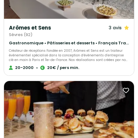
Arômes et Sens
3 avis
Sèvres (92)
Gastronomique • Pâtisseries et desserts • Français Traditionnel
Créateur de réceptions Fondée en 2007, Arômes et Sens est un traiteur
événementiel spécialisé dans la conception d’évènements d’entreprise
clé en main à Paris et Île-de-France. Nos réalisations sont créées par nos
Chefs et exclusivement conçues dans nos ateliers à Sèvres, avec de
20-2000
•
20€ / pers min.
produits frais. La sélection rigoureuse de nos produits nous permet de
vous proposer des mets fidèles à l’authenticité des goûts avec des
saveurs de saison. Une attention particulière est portée à l’art de la table
et à la décoration afin de créer une harmonie avec les mets et les vins
proposés. Nous privilégions la sobriété et l’élégance dans la présentation
de nos buffets. Les valeurs qui animent nos équipes sont l’écoute, la
réactivité dans le conseil ou l’accompagnement de votre projet, le goût du
travail bien fait et l’exigence du service rendu. Bienvenue chez Arômes &
Sens ! Pierre LIGNON Fondateur