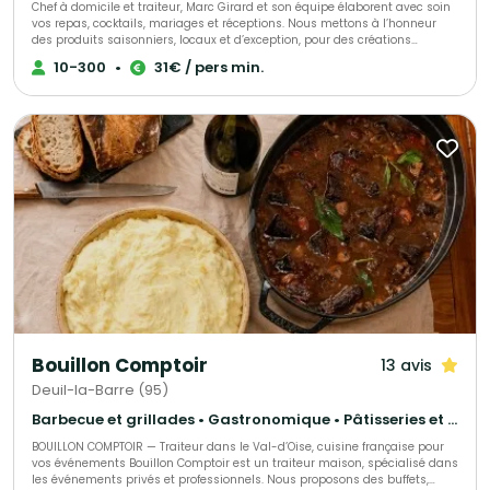
Chef à domicile et traiteur, Marc Girard et son équipe élaborent avec soin
vos repas, cocktails, mariages et réceptions. Nous mettons à l’honneur
des produits saisonniers, locaux et d’exception, pour des créations
gourmandes et raffinées qui raviront vos convives. Engagés pour une
10-300
•
31€ / pers min.
cuisine responsable, nous soutenons la consommation durable des
produits de la mer grâce au programme Mr. Goodfish, garantissant ainsi
une gastronomie à la fois savoureuse et respectueuse de
l’environnement.
Bouillon Comptoir
13 avis
Deuil-la-Barre (95)
Barbecue et grillades • Gastronomique • Pâtisseries et desserts
BOUILLON COMPTOIR — Traiteur dans le Val-d’Oise, cuisine française pour
vos événements Bouillon Comptoir est un traiteur maison, spécialisé dans
les événements privés et professionnels. Nous proposons des buffets,