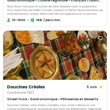
Gastronomique • Cuisine régionale • Français Traditionnel
Nous ferons tout pour le succès de votre réception avec la proposition
d’un vaste choix de buffets animés, cocktails à thème. Personnalisation de
votre événement unique. Notre chef met son expérience et sa passion
dans l’élaboration de votre événement, s’adaptant à chacun de vos
10-1000
•
18€ / pers min.
convives.
Doucines Créoles
6 avis
Courbevoie (92)
Street Food • Gastronomique • Pâtisseries et desserts
Doucines Créoles, votre traiteur caribéen, vous invite à découvrir une
cuisine authentique et savoureuse pour tous vos événements. Spécialisé