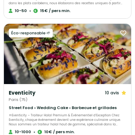
dans les plats caribéens, nous élaborons des recettes uniques à partir
d’ingrédients de qualité, alliant savoir-faire et tradition. Offrez à vos
10-50
•
15€ / pers min.
convives une expérience culinaire inoubliable avec nos mets
délicieusement exotiques.
Éco-responsable 🌱
Eventicity
10 avis
Paris (75)
Street Food • Wedding Cake • Barbecue et grillades
🍴Eventicity – Traiteur Halal Premium & Événementiel d’Exception Chez
Eventicity, chaque événement devient une expérience culinaire unique.
Nous sommes un traiteur halal haut de gamme, spécialisé dans la
création de moments raffinés et sur mesure, mêlant gastronomie,
10-1000
•
10€ / pers min.
élégance et émotions. Notre mission : sublimer vos réceptions — qu’il