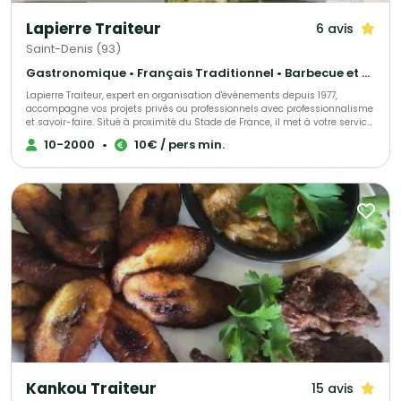
Lapierre Traiteur
6 avis
Saint-Denis (93)
Gastronomique • Français Traditionnel • Barbecue et grillades
Lapierre Traiteur, expert en organisation d'événements depuis 1977,
accompagne vos projets privés ou professionnels avec professionnalisme
et savoir-faire. Situé à proximité du Stade de France, il met à votre service
une cuisine traditionnelle et d'exception, élaborée à partir de produits frais
10-2000
•
10€ / pers min.
et locaux. Grâce à une équipe de collaborateurs expérimentés, Lapierre
Traiteur garantit une prestation culinaire de qualité. Acteur engagé, il
soutient activement l'emploi à travers ses initiatives associatives et
sociales.
Kankou Traiteur
15 avis