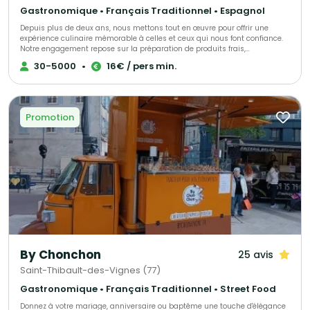
Gastronomique • Français Traditionnel • Espagnol
Depuis plus de deux ans, nous mettons tout en œuvre pour offrir une
expérience culinaire mémorable à celles et ceux qui nous font confiance.
Notre engagement repose sur la préparation de produits frais,
majoritairement sélectionnés auprès de producteurs locaux, afin de
30-5000
•
16€ / pers min.
garantir une qualité irréprochable. En tant que traiteur pour particuliers et
évènements professionnels en Ile-de-Fance, nous nous attachons à
proposer des formules adaptées à chaque occasion et à chaque budget.
Promotion
By Chonchon
25 avis
Saint-Thibault-des-Vignes (77)
Gastronomique • Français Traditionnel • Street Food
Donnez à votre mariage, anniversaire ou baptême une touche d'élégance