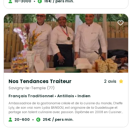
10-3000
•
16€ / pers min.
Nos Tendances Traiteur
2 avis
Savigny-le-Temple (77)
Français Traditionnel • Antillais • Indien
Ambassadrice de la gastronomie créole et de la cuisine du monde, Cheffe
Lyly, de son vrai nom Lydia BANGOU, est originaire de la Guadeloupe et
partage son talent culinaire avec passion. Diplômée en 2008 en Cuisiner
cursus adulte avec une Mention Complémentaire Traiteur, elle enchante
20-600
•
25€ / pers min.
les palais depuis des années. Lors du voyage culinaire "DOM TOM et
insulaires" organisé par Kissina Roots le 31 janvier 2019, elle a
impressionné les convives de l'ambassade du Congo. Depuis le 6