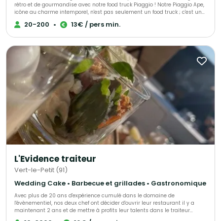
rétro et de gourmandise avec notre food truck Piaggio ! Notre Piaggio Ape,
icône au charme intemporel, n'est pas seulement un food truck ; c'est un
accessoire de décoration qui apportera une ambiance unique et
20-200
•
13€ / pers min.
deviendra un cadre photo de rêve pour immortaliser votre jour J. Offrez à
vos collaborateurs une expérience culinaire unique avec notre food truck
Piaggio au design rétro et élégant. BY CHONCHON transforme vos
afterworks, séminaires et lancements de produits en moments de
convivialité raffinée. Option sans food Truck : Nous livrons vos plateaux
directement chez vous ou sur le lieu de votre événement en Île-de-France.
Service rapide et soigné. Chez By chonchon nous réinventons la tradition
des pintxos basques en vous proposant des bouchées gastronomiques et
créatives, élaborées avec des produits frais et faits maison. Si vous le
souhaitez allié le salé/sucré pour un apéritif dinatoire complet.
L'Evidence traiteur
Vert-le-Petit (91)
Wedding Cake • Barbecue et grillades • Gastronomique
Avec plus de 20 ans d'expérience cumulé dans le domaine de
l'évènementiel, nos deux chef ont décider d'ouvrir leur restaurant il y a
maintenant 2 ans et de mettre à profits leur talents dans le traiteur
évènementiel afin de vous accompagner lors de vos évènements.