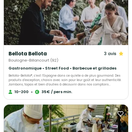
Bellota Bellota
3 avis
Boulogne-Billancourt (92)
Gastronomique • Street Food • Barbecue et grillades
Bellota-Bellota®, c’est l’Espagne dans ce qu’elle a de plus gourmand. Des
produits d’exception, choisis avec soin pour leur goût et leur authenticité.
Jambons, tapas et bien d’autres à découvrir dans nos comptoirs
parisiens, à partager ou emporter selon l’envie. Et pour vos moments
10-200
•
35€ / pers min.
uniques, nous créons des événements sur mesure, alliant saveurs et
générosité. Un plaisir vrai, simple et raffiné comme on les aime.