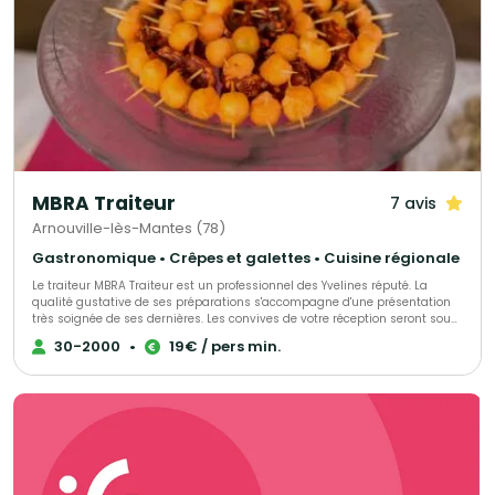
MBRA Traiteur
7 avis
Arnouville-lès-Mantes (78)
Gastronomique • Crêpes et galettes • Cuisine régionale
Le traiteur MBRA Traiteur est un professionnel des Yvelines réputé. La
qualité gustative de ses préparations s'accompagne d'une présentation
très soignée de ses dernières. Les convives de votre réception seront sous
le charme. Nous organisons tous vos événements privés ou
30-2000
•
19€ / pers min.
professionnels du mariage au repas d’entreprises.