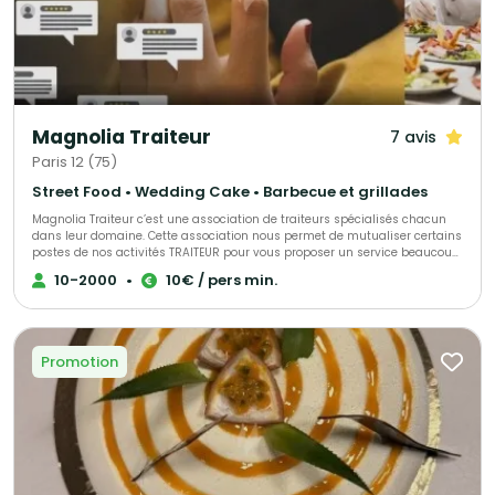
Magnolia Traiteur
7 avis
Paris 12 (75)
Street Food • Wedding Cake • Barbecue et grillades
Magnolia Traiteur c’est une association de traiteurs spécialisés chacun
dans leur domaine. Cette association nous permet de mutualiser certains
postes de nos activités TRAITEUR pour vous proposer un service beaucoup
plus performant à tous les niveaux, LES AVANTAGES pour mieux vous
10-2000
•
10€ / pers min.
servir : - Un standard commun pour une réponse immédiate à vos
demandes de devis - Des partenaires sélectionnés qui pourront répondre
à toutes vos demandes complémentaires sur le devis « multi-choix » que
nous vous enverrons. - Une qualité de produits irréprochables (consulter
les centaines d’avis de nos clients sur Magnolia Traiteur) - Les achats de
Promotion
matières premières de base mutualisées pour des coûts optimisés sur
nos devis - Des frais de publicité partagés pour descendre nos charges
fixes et vous proposer les meilleurs tarifs. - Une offre plus large avec un
seul interlocuteur « Magnolia Traiteur» - Des devis complet avec grâce à
nos partenaires « complémentaires » et spécialistes de l’événementiel,
avec toutes les options en complément que vous désirerez comme : Un
lieu, du matériel de location, de la sonorisation, du personnel de service,
un DJ, un photobooth, une location de verre, des jeux de lumières, etc… - Et