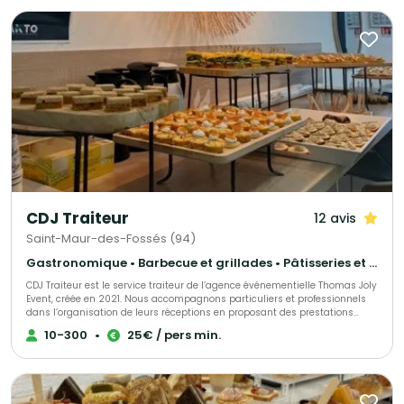
attentes. Préparez-vous à être éblouis.
CDJ Traiteur
12 avis
Saint-Maur-des-Fossés (94)
Gastronomique • Barbecue et grillades • Pâtisseries et desserts
CDJ Traiteur est le service traiteur de l’agence événementielle Thomas Joly
Event, créée en 2021. Nous accompagnons particuliers et professionnels
dans l’organisation de leurs réceptions en proposant des prestations
culinaires sur mesure, adaptées à chaque projet. Issu du savoir-faire de
10-300
•
25€ / pers min.
notre agence événementielle, CDJ Traiteur s’inscrit dans une démarche
globale : concevoir des événements qui vous ressemblent. Chaque
réception est pensée dans les moindres détails afin d’offrir une expérience
unique, fidèle à votre image et à vos envies. Notre force réside dans notre
capacité à proposer du sur-mesure. Nous ne travaillons pas à partir de