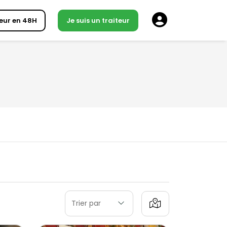
eur en 48H
Je suis un traiteur
Trier par