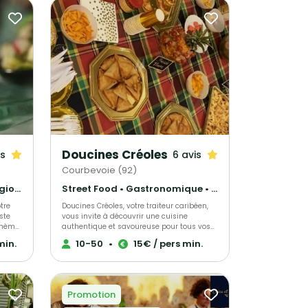
Doucines Créoles
is
6 avis
Courbevoie (92)
Gastronomique • Cuisine régionale • Français Traditionnel
Street Food • Gastronomique • Pâtisseries et desserts
tre
Doucines Créoles, votre traiteur caribéen,
ste
vous invite à découvrir une cuisine
thème.
authentique et savoureuse pour tous vos
événements. Spécialisé dans les plats
min.
10-50
•
15€ / pers min.
e et
caribéens, nous élaborons des recettes
re
uniques à partir d’ingrédients de qualité,
vos
alliant savoir-faire et tradition. Offrez à vos
convives une expérience culinaire
inoubliable avec nos mets délicieusement
Promotion
exotiques.