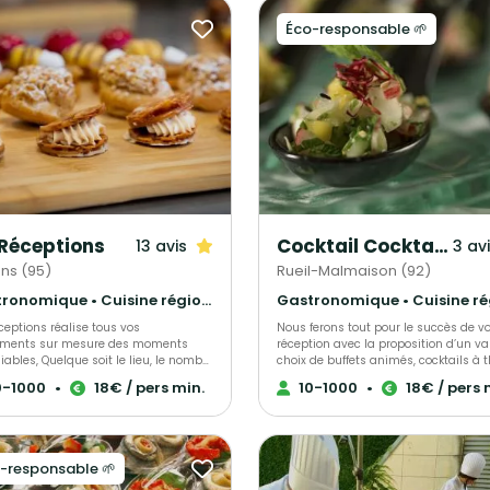
Éco-responsable 🌱
Réceptions
Cocktail Cocktail - Mets Tendances
13 avis
3 av
ns (95)
Rueil-Malmaison (92)
Gastronomique • Cuisine régionale • Français Traditionnel
eptions réalise tous vos
Nous ferons tout pour le succès de vo
ments sur mesure des moments
réception avec la proposition d’un va
iables, Quelque soit le lieu, le nombre
choix de buffets animés, cocktails à 
tés... 3G Réceptions, partenaire
Personnalisation de votre événement
0-1000
•
18€ / pers min.
10-1000
•
18€ / pers 
égié et attentif des moindres détails,
unique. Notre chef met son expérienc
vos côtés pour organiser votre
sa passion dans l’élaboration de vot
tion, et vous accompagne depuis la
événement, s’adaptant à chacun de 
tion jusqu'à la fin de votre
convives.
ent. Vous voulez de la féérie, de la
-responsable 🌱
andise, du spectacle ! 3G