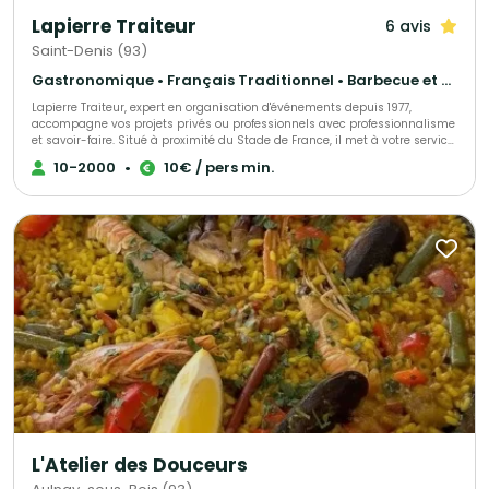
ou chauds - Cocktails dînatoires assise ou debout - Plateaux-repas pour
Lapierre Traiteur
6 avis
entreprises - Planches et pièces à partager - Repas de groupe Nos offres
s’adaptent au nombre de convives, au lieu, aux horaires et aux besoins de
Saint-Denis (93)
votre réception : livraison, installation, service ou options
complémentaires selon le projet.
Gastronomique • Français Traditionnel • Barbecue et grillades
Lapierre Traiteur, expert en organisation d'événements depuis 1977,
accompagne vos projets privés ou professionnels avec professionnalisme
et savoir-faire. Situé à proximité du Stade de France, il met à votre service
une cuisine traditionnelle et d'exception, élaborée à partir de produits frais
10-2000
•
10€ / pers min.
et locaux. Grâce à une équipe de collaborateurs expérimentés, Lapierre
Traiteur garantit une prestation culinaire de qualité. Acteur engagé, il
soutient activement l'emploi à travers ses initiatives associatives et
sociales.
L'Atelier des Douceurs