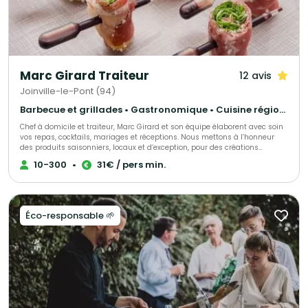
Marc Girard Traiteur
12 avis
Joinville-le-Pont (94)
Barbecue et grillades • Gastronomique • Cuisine régionale
Chef à domicile et traiteur, Marc Girard et son équipe élaborent avec soin
vos repas, cocktails, mariages et réceptions. Nous mettons à l’honneur
des produits saisonniers, locaux et d’exception, pour des créations
gourmandes et raffinées qui raviront vos convives. Engagés pour une
10-300
•
31€ / pers min.
cuisine responsable, nous soutenons la consommation durable des
produits de la mer grâce au programme Mr. Goodfish, garantissant ainsi
une gastronomie à la fois savoureuse et respectueuse de
l’environnement.
Éco-responsable 🌱