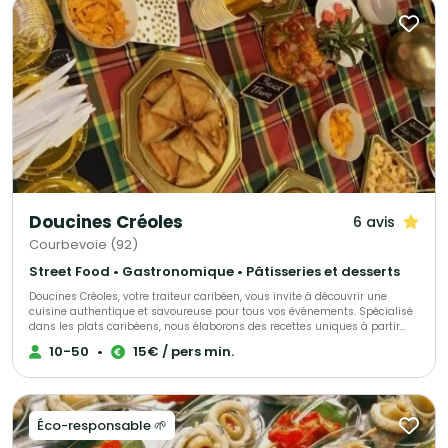
notre équipe met son expertise et sa passion au service de vos plus
beaux moments.
Doucines Créoles
6 avis
Courbevoie (92)
Street Food • Gastronomique • Pâtisseries et desserts
Doucines Créoles, votre traiteur caribéen, vous invite à découvrir une
cuisine authentique et savoureuse pour tous vos événements. Spécialisé
dans les plats caribéens, nous élaborons des recettes uniques à partir
d’ingrédients de qualité, alliant savoir-faire et tradition. Offrez à vos
10-50
•
15€ / pers min.
convives une expérience culinaire inoubliable avec nos mets
délicieusement exotiques.
Éco-responsable 🌱