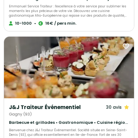
Emmanuel Service Traiteur : l'excellence à votre service pour sublimer les
moments les plus précieux de votre vie. Découvrez une cuisine
gastronomique Afro-Européenne qui repose sur des produits de qualité,
des plats équilibrés, et une présentation élégante. Avec plus de 8 ans
10-1000
•
16€ / pers min.
d'expérience, le Chef Yves Emmanuel a acquis une maîtrise inégalée de la
cuisine fusion, ayant été formé dans les meilleures écoles de gestion et de
gastronomie de Paris, notamment l'école Le Cordon Bleu, L'école LENÔTRE,
et l'école renommée FERRANDI. Fort de son expertise et de ses références, il
vous propose un service traiteur haut de gamme, caractérisé par la
qualité de ses plats et de son service. Nous proposons plusieurs offres et
formules qui s'adaptent à vos besoins, votre thème et vos exigences.
Chaque détail est pris en compte pour que votre événement soit
exceptionnel et inoubliable."
J&J Traiteur Événementiel
30 avis
Gagny (93)
Barbecue et grillades • Gastronomique • Cuisine régionale
Bienvenue chez J&J Traiteur Événementiel. Société située en Seine-Saint-
Denis (93), qui officie essentiellement en Ile-de-France. Fort de ses 30