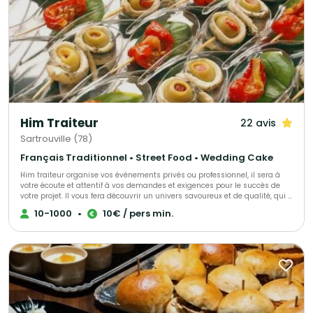
Him Traiteur
22 avis
Sartrouville (78)
Français Traditionnel • Street Food • Wedding Cake
Him traiteur organise vos événements privés ou professionnel, il sera à
votre écoute et attentif à vos demandes et exigences pour le succès de
votre projet. Il vous fera découvrir un univers savoureux et de qualité, qui a
déjà trouvé satisfaction pour de nombreux clients.
10-1000
•
10€ / pers min.