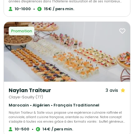
années d'expériences dans l’hôtellerie restauration et de ses nombreux
voyages, son chef vous propose une cuisine gastronomique traditionnelle,
10-1000
•
15€ / pers min.
mais aussi créole ou caraïbéenne, ou encore une fusion entre ces
différentes cultures. Pour faire de vos événements des moments
inoubliables, J&J Traiteur vous accompagne dans l’élaboration de votre
réception. Afin d'allier qualité et efficacité nous pouvons vous proposer des
solutions “clés en main” à la hauteur de vos besoins et exigences.
Promotion
Création sur mesure de votre menu, produits frais, et fabrication
artisanale, sont autant de garanties de réussite de votre événement.
Naylan Traiteur
3 avis
Claye-Souilly (77)
Marocain • Algérien • Français Traditionnel
Naylan Traiteur & Salle vous propose une expérience culinaire raffinée et
conviviale, alliant cuisine française, orientale ou indienne. Notre concept
s’adapte à toutes vos envies grâce à des formats variés : buffet généreux,
cocktail dînatoire élégant ou service personnalisé. Notre espace
10-500
•
14€ / pers min.
modulable et notre équipe attentive accompagnent aussi bien vos