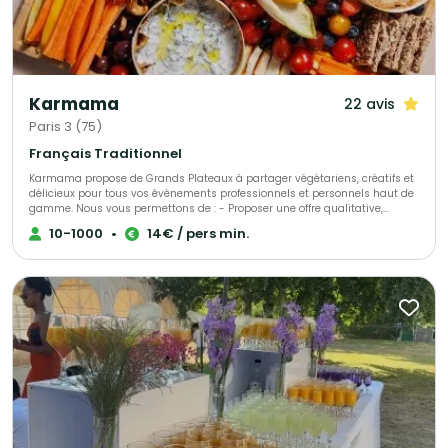
Karmama
22 avis
Paris 3 (75)
Français Traditionnel
Karmama propose de Grands Plateaux à partager végétariens, créatifs et
délicieux pour tous vos évènements professionnels et personnels haut de
gamme. Nous vous permettons de : - Proposer une offre qualitative,
originale, savoureuse - Diviser par deux votre empreinte carbone par
10-1000
•
14€ / pers min.
rapport à un traiteur plus traditionnel - Satisfaire simplement tous les
régimes alimentaires