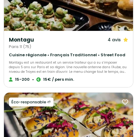
Montagu
4 avis
Paris 11 (75)
Cuisine régionale • Français Traditionnel • Street Food
Montagu est un restaurant et un service traiteur qui a su s’imposer
depuis 5 ans sur Paris et sa région. Une nouvelle antenne dans l'Aube, au
niveau de Troyes est en train d'ouvrir. Le menu change tout le temps, au
gré des saisons et des tendances mais surtout au gré de vos envies et de
15-200
•
15€ / pers min.
vos attentes. Que vous soyez amateur de viande ou de poisson,
végétarien ou vegan, Montagu saura vous concocter de grandes assiettes
à partager, des bouchées à manger avec les doigts ou encore des
plateaux repas. Pour déjeuner ou dîner, pour vos événements privés ou
professionnels, faites nous confiance
Éco-responsable 🌱