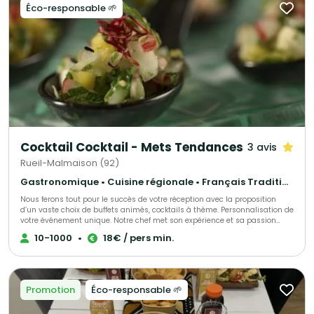
raisonnée pour réduire notre impact carbone. Ces produits synonymes de
Éco-responsable 🌱
qualité, des produits sélectionnés pour leur valeur organoleptique, mais
aussi environnementale et sanitaire, puisque notre rôle est de vous
proposer le meilleur, en participant à la pérennisation de l’activité des
producteurs qui font ce choix. Nous avons pris la mesure de vos exigences
et chaque compétence d’Aux Jardins des Sens sera dédiée à la pleine
réussite de vos événements ou de vos opérations de communication.
Cocktail Cocktail - Mets Tendances
3 avis
Rueil-Malmaison (92)
Gastronomique • Cuisine régionale • Français Traditionnel
Nous ferons tout pour le succès de votre réception avec la proposition
d’un vaste choix de buffets animés, cocktails à thème. Personnalisation de
votre événement unique. Notre chef met son expérience et sa passion
dans l’élaboration de votre événement, s’adaptant à chacun de vos
10-1000
•
18€ / pers min.
convives.
Promotion
Éco-responsable 🌱