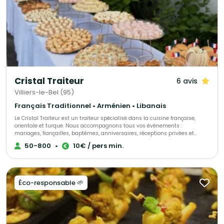
Cristal Traiteur
6 avis
Villiers-le-Bel (95)
Français Traditionnel • Arménien • Libanais
Le Cristal Traiteur est un traiteur spécialisé dans la cuisine française,
orientale et turque. Nous accompagnons tous vos événements :
mariages, fiançailles, baptêmes, anniversaires, réceptions privées et
professionnelles. Nous proposons des buffets, cocktails, salades, plats
50-800
•
10€ / pers min.
variés, plateaux de fruits, buffets sucrés, pièces montées, boissons ainsi
qu’un service de serveurs pour une prestation complète et sur mesure. Le
Cristal Traiteur, votre partenaire pour des réceptions réussies et
inoubliables.
Éco-responsable 🌱