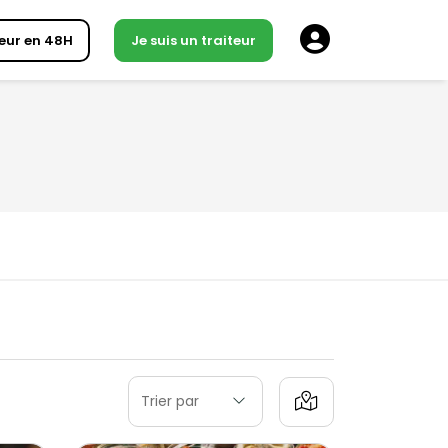
eur en 48H
Je suis un traiteur
Trier par