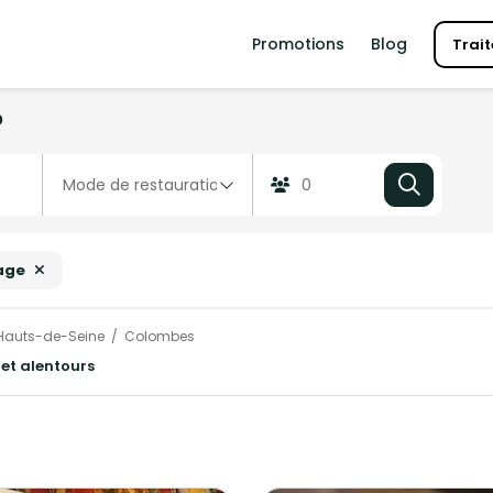
Promotions
Blog
Trait
?
age
Hauts-de-Seine
Colombes
et alentours