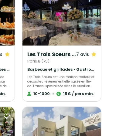
Les Trois Soeurs Traiteur
is
7 avis
Paris 8 (75)
Français Traditionnel • Crêpes et galettes • Wedding Cake
Barbecue et grillades • Gastronomique • Pâtisseries et desserts
Les Trois Sœurs est une maison traiteur et
décorateur événementielle basée en Île-
e de
de-France, spécialisée dans la création
d’événements sur mesure et raffinés. Nous
in.
10-1000
•
15€ / pers min.
, qui
allions savoir-faire culinaire et sens du
détail décoratif pour sublimer mariages,
une
fiançailles et autres célébrations privées,
nt
tout comme séminaires, inauguration et
chaque
autre type d'événements d’entreprise.
Chaque prestation est pensée comme une
 vous
expérience unique, mêlant tradition et
modernité, esthétique et saveurs. De la
igné,
décoration florale et scénographique à la