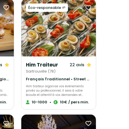
Éco-responsable 🌱
Him Traiteur
is
22 avis
Sartrouville (78)
Gastronomique • Cuisine régionale • Français Traditionnel
Français Traditionnel • Street Food • Wedding Cake
Him traiteur organise vos événements
ts
privés ou professionnel, il sera à votre
 nombre
écoute et attentif à vos demandes et
exigences pour le succès de votre projet. Il
min.
10-1000
•
10€ / pers min.
ails,
vous fera découvrir un univers savoureux
et de qualité, qui a déjà trouvé satisfaction
s la
pour de nombreux clients.
de la