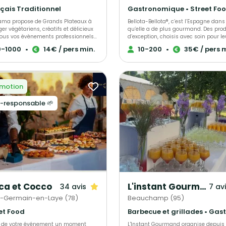
UNESCO, Village Gastronomique 202
çais Traditionnel
(Tour Eiffel). 🎉 Événements Mariages,
entreprises, événements privés, cultu
ma propose de Grands Plateaux à
Bellota-Bellota®, c’est l’Espagne dans
et institutionnels. 📍 Paris & Île-de-France
er végétariens, créatifs et délicieux
qu’elle a de plus gourmand. Des prod
📩 Devis sur mesure sur demande
tous vos évènements professionnels
d’exception, choisis avec soin pour le
rsonnels haut de gamme. Nous vous
goût et leur authenticité. Jambons, 
0-1000
•
14€ / pers min.
10-200
•
35€ / pers 
tons de : - Proposer une offre
et bien d’autres à découvrir dans no
ative, originale, savoureuse - Diviser
comptoirs parisiens, à partager ou
eux votre empreinte carbone par
emporter selon l’envie. Et pour vos
t à un traiteur plus traditionnel -
moments uniques, nous créons des
faire simplement tous les régimes
événements sur mesure, alliant save
motion
ntaires
générosité. Un plaisir vrai, simple et r
comme on les aime.
-responsable 🌱
ca et Cocco
L'instant Gourmand
34 avis
7 av
t-Germain-en-Laye (78)
Beauchamp (95)
et Food
s de votre événement un moment
L'Instant Gourmand organise depuis