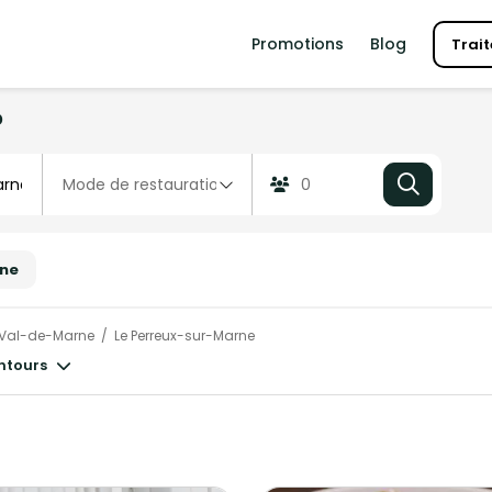
Promotions
Blog
Trait
?
rne
Val-de-Marne
Le Perreux-sur-Marne
entours