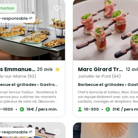
motion
-responsable 🌱
Yves Emmanuel Traiteur
Marc Girard Traiteur
20 avis
12 av
lly-sur-Marne (93)
Joinville-le-Pont (94)
Barbecue et grillades • Gastronomique • Français Traditionnel
el Service Traiteur : l'excellence à
Chef à domicile et traiteur, Marc Gira
 service pour sublimer les moments
son équipe élaborent avec soin vos r
us précieux de votre vie. Découvrez
cocktails, mariages et réceptions. No
uisine gastronomique Afro-
mettons à l’honneur des produits
0-1000
•
16€ / pers min.
10-300
•
31€ / pers m
éenne qui repose sur des produits de
saisonniers, locaux et d’exception, p
é, des plats équilibrés, et une
créations gourmandes et raffinées q
on élégante. Avec plus de 8 ans
raviront vos convives. Engagés pour 
érience, le Chef Yves Emmanuel a
cuisine responsable, nous soutenons
 une maîtrise inégalée de la cuisine
consommation durable des produits 
-responsable 🌱
, ayant été formé dans les meilleures
mer grâce au programme Mr. Goodfis