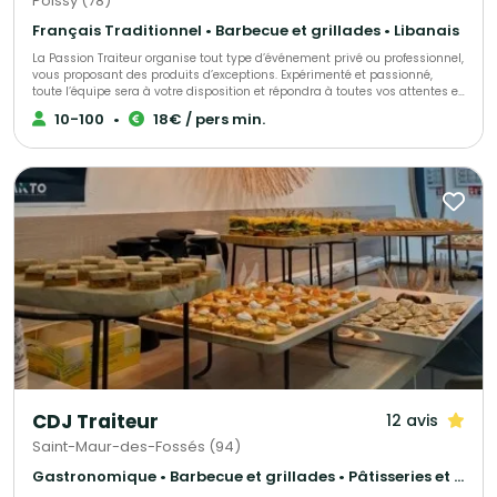
Poissy (78)
Français Traditionnel • Barbecue et grillades • Libanais
La Passion Traiteur organise tout type d’événement privé ou professionnel,
vous proposant des produits d’exceptions. Expérimenté et passionné,
toute l’équipe sera à votre disposition et répondra à toutes vos attentes et
envies, en s’adaptant à vos exigences. Tout est personnalisable. Nous
10-100
•
18€ / pers min.
travaillons non-stop, tous les jours de la semaine et nous nous
déplacerons dans le lieu que vous aurez choisi. Vous pouvez également
organiser votre réception dans les salons de la Passion.
CDJ Traiteur
12 avis
Saint-Maur-des-Fossés (94)
Gastronomique • Barbecue et grillades • Pâtisseries et desserts