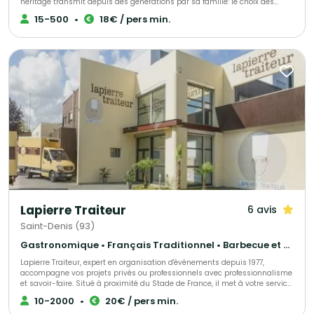
héritage transmit depuis des générations par sa famille: le choix des
ingrédients, la patience de laisser mijoter et surtout, la passion et l‘amour
15-500
•
18€ / pers min.
du bien manger ! Ce que Leon propose, c‘est une cuisine familiale, des
menus élaborés avec gourmandise pour sa famille et ses amis, avec en
héritage ses origines arméniennes et libanaises.
Lapierre Traiteur
6 avis
Saint-Denis (93)
Gastronomique • Français Traditionnel • Barbecue et grillades
Lapierre Traiteur, expert en organisation d'événements depuis 1977,
accompagne vos projets privés ou professionnels avec professionnalisme
et savoir-faire. Situé à proximité du Stade de France, il met à votre service
une cuisine traditionnelle et d'exception, élaborée à partir de produits frais
10-2000
•
20€ / pers min.
et locaux. Grâce à une équipe de collaborateurs expérimentés, Lapierre