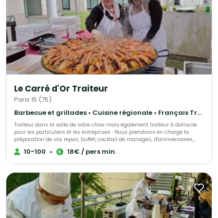
Le Carré d'Or Traiteur
Paris 15 (75)
Barbecue et grillades • Cuisine régionale • Français Traditionnel
Traiteur dans la salle de votre choix mais également traiteur à domicile
pour les particuliers et les entreprises : Nous prendrons en charge la
préparation de vos repas, buffet, cocktail de mariages, d'anniversaires,
d'entrepises, ou simplement une livraison de votre met à domicile, sur
10-100
•
18€ / pers min.
votre lieu de travail ou de votre choix. Nous sélectionnons nos produits
avec le plus grand soin pour vous élaborer des univers gustatifs variés.
Qualité, fraîcheur et originalité sont les convictions qui nous animent.
Notre cuisine authentique vous régalera et surprendra les plus fin
gourmet. N'hésitez pas à faire appel à nos services ! Spécialistes de
demandes de dernières minutes, nous saurons assurer votre événement
tel que : anniversaire surprise, deuil, fête de naissance et autres.