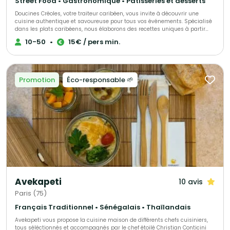
Street Food • Gastronomique • Pâtisseries et desserts
Doucines Créoles, votre traiteur caribéen, vous invite à découvrir une
cuisine authentique et savoureuse pour tous vos événements. Spécialisé
dans les plats caribéens, nous élaborons des recettes uniques à partir
d’ingrédients de qualité, alliant savoir-faire et tradition. Offrez à vos
10-50
•
15€ / pers min.
convives une expérience culinaire inoubliable avec nos mets
délicieusement exotiques.
Promotion
Éco-responsable 🌱
Avekapeti
10 avis
Paris (75)
Français Traditionnel • Sénégalais • Thaïlandais
Avekapeti vous propose la cuisine maison de différents chefs cuisiniers,
tous séléctionnés et accompagnés par le chef étoilé Christian Conticini