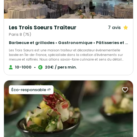
Les Trois Soeurs Traiteur
7 avis
Paris 8 (75)
Barbecue et grillades • Gastronomique • Pâtisseries et desserts
Les Trois Sœurs est une maison traiteur et décorateur événementielle
basée en Île-de-France, spécialisée dans la création d’événements sur
mesure et raffinés. Nous allions savoir-faire culinaire et sens du détail
décoratif pour sublimer mariages, fiançailles et autres célébrations
10-1000
•
20€ / pers min.
privées, tout comme séminaires, inauguration et autre type d'événements
d’entreprise. Chaque prestation est pensée comme une expérience
unique, mêlant tradition et modernité, esthétique et saveurs. De la
décoration florale et scénographique à la gastronomie haut de gamme,
notre équipe met son expertise et sa passion au service de vos plus
Éco-responsable 🌱
beaux moments.