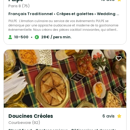
Paris 8 (75)
Français Traditionnel • Crêpes et galettes • Wedding Cake
PULPE : L’émotion culinaire au service de vos évènements PULPE se
démarque par une approche audacieuse et moderne de la gastronomie
évènementielle. Nous créons des pièces cocktail innovantes, qui allient
esthétisme et saveurs authentiques. Fabriquées à J-1 pour une fraîcheur
10-500
•
28€ / pers min.
maximale, nos créations sont pensées pour étonner vos invités à chaque
bouchée. PULPE, c’est aussi un savoir-faire en organisation d’évènements.
Nous vous accompagnons en assurant une planification précise et un
service soigné, pour que chaque réception – privée ou professionnelle –
soit parfaitement orchestrée. Avec PULPE, chaque détail compte et chaque
moment devient unique.
Doucines Créoles
6 avis
Courbevoie (92)