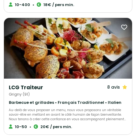
prestations.
10-400
•
18€ / pers min.
LCG Traiteur
8 avis
Grigny (91)
Barbecue et grillades • Français Traditionnel • Italien
Au-delà de vous proposer un menu, nous vous proposons un véritable
savoir-être en mettant en avant le côté humain de façon bienveillante.
Nous tenons à créer cette confiance en vous accompagnant pleinement
afin que vous puissiez être sereins le jour de réception. Il est
10-50
•
20€ / pers min.
indispensable que vous vous sentiez écoutés et dirigés si nécessaire. Ces
valeurs feront la différence et nous y tenons énormément.