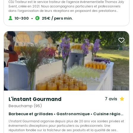
CDJ Traiteur est le service traiteur de l’agence événementielle Thomas Joly
Event, créée en 2021. Nous accompagnons particuliers et professionnels
dans l’organisation de leurs réceptions en proposant des prestations
culinaires sur mesure, adaptées à chaque projet. Issu du savoir-faire de
10-300
•
25€ / pers min.
notre agence événementielle, CDJ Traiteur s’inscrit dans une démarche
globale : concevoir des événements qui vous ressemblent. Chaque
réception est pensée dans les moindres détails afin d’offrir une expérience
unique, fidèle à votre image et à vos envies. Notre force réside dans notre
capacité à proposer du sur-mesure. Nous ne travaillons pas à partir de
formules figées : chaque prestation est personnalisée, tant dans la
création des menus que dans la scénographie et l’organisation du
service. Exigence, créativité et sens du détail sont au cœur de notre
approche, avec un seul objectif : faire de votre événement un moment
unique et inoubliable.
L'instant Gourmand
7 avis
Beauchamp (95)
Barbecue et grillades • Gastronomique • Cuisine régionale
L'Instant Gourmand organise depuis plus de 20 ans vos soirées privées et
événements d'exceptions pour particuliers ou professionnels. Une
réputation fondée sur la fraîcheur de ses produits et la qualité de ses