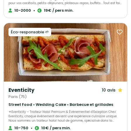
pour vos cocktails, petits-déjeuners, plateaux-repas, buffets... Tout est fait
maison, avec des produits frais, de saison livré en contenants
10-2000
•
19€ / pers min.
réutilisables 0 déchet ou recyclables en véhicules éléctriques. Du buffet
bonne franquette au semi-gastro en passant par l'animation culinaire ou
le bar à cocktail nous pourrons vous allouer le bon chef selon vos envies
et votre budget !
Éco-responsable 🌱
Eventicity
10 avis
Paris (75)
Street Food • Wedding Cake • Barbecue et grillades
🍴Eventicity – Traiteur Halal Premium & Événementiel d’Exception Chez
Eventicity, chaque événement devient une expérience culinaire unique.
Nous sommes un traiteur halal haut de gamme, spécialisé dans la
création de moments raffinés et sur mesure, mêlant gastronomie,
10-750
•
10€ / pers min.
élégance et émotions. Notre mission : sublimer vos réceptions — qu’il