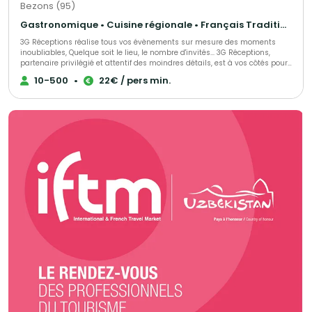
Bezons (95)
Gastronomique • Cuisine régionale • Français Traditionnel
3G Réceptions réalise tous vos évènements sur mesure des moments
inoubliables, Quelque soit le lieu, le nombre d'invités... 3G Réceptions,
partenaire privilégié et attentif des moindres détails, est à vos côtés pour
organiser votre réception, et vous accompagne depuis la conception
10-500
•
22€ / pers min.
jusqu'à la fin de votre événement. Vous voulez de la féérie, de la
gourmandise, du spectacle ! 3G Réceptions s'engage à satisfaire vos
exigences pour sans cesse vous surprendre et vous séduire.