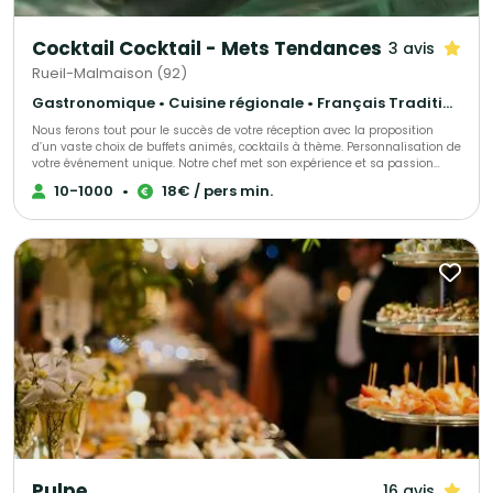
Cocktail Cocktail - Mets Tendances
3 avis
Rueil-Malmaison (92)
Gastronomique • Cuisine régionale • Français Traditionnel
Nous ferons tout pour le succès de votre réception avec la proposition
d’un vaste choix de buffets animés, cocktails à thème. Personnalisation de
votre événement unique. Notre chef met son expérience et sa passion
dans l’élaboration de votre événement, s’adaptant à chacun de vos
10-1000
•
18€ / pers min.
convives.
Pulpe
16 avis