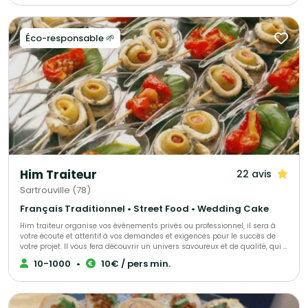
Traiteur garantit une prestation culinaire de qualité. Acteur engagé, il
soutient activement l'emploi à travers ses initiatives associatives et
sociales.
Éco-responsable 🌱
Him Traiteur
22 avis
Sartrouville (78)
Français Traditionnel • Street Food • Wedding Cake
Him traiteur organise vos événements privés ou professionnel, il sera à
votre écoute et attentif à vos demandes et exigences pour le succès de
votre projet. Il vous fera découvrir un univers savoureux et de qualité, qui a
déjà trouvé satisfaction pour de nombreux clients.
10-1000
•
10€ / pers min.