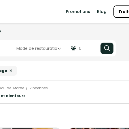
Promotions
Blog
Trait
?
age
Val-de-Marne
Vincennes
 et alentours