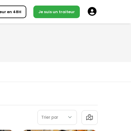
eur en 48H
Je suis un traiteur
Trier par