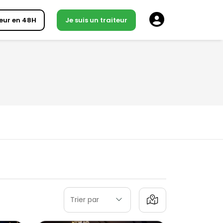
eur en 48H
Je suis un traiteur
Trier par