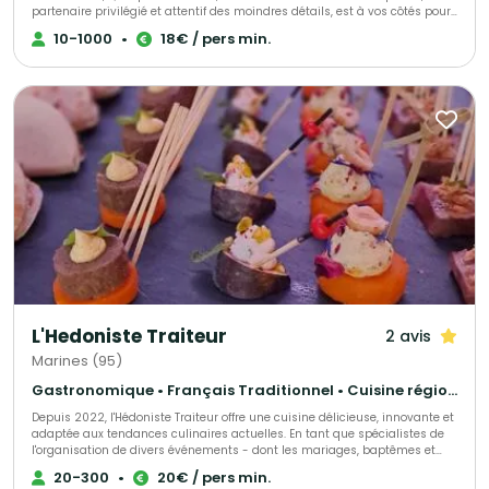
partenaire privilégié et attentif des moindres détails, est à vos côtés pour
organiser votre réception, et vous accompagne depuis la conception
10-1000
•
18€ / pers min.
jusqu'à la fin de votre événement. Vous voulez de la féérie, de la
gourmandise, du spectacle ! 3G Réceptions s'engage à satisfaire vos
exigences pour sans cesse vous surprendre et vous séduire.
L'Hedoniste Traiteur
2 avis
Marines (95)
Gastronomique • Français Traditionnel • Cuisine régionale
Depuis 2022, l'Hédoniste Traiteur offre une cuisine délicieuse, innovante et
adaptée aux tendances culinaires actuelles. En tant que spécialistes de
l'organisation de divers événements - dont les mariages, baptêmes et
séminaires - nous proposons également des services personnalisés pour
20-300
•
20€ / pers min.
répondre à toutes demandes spécifiques. Faisant preuve d'un grand souci