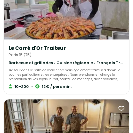
Le Carré d'Or Traiteur
Paris 15 (75)
Barbecue et grillades • Cuisine régionale • Français Traditionnel
Traiteur dans la salle de votre choix mais également traiteur à domicile
pour les particuliers et les entreprises : Nous prendrons en charge la
préparation de vos repas, buffet, cocktail de mariages, d'anniversaires,
d'entrepises, ou simplement une livraison de votre met à domicile, sur
10-200
•
12€ / pers min.
votre lieu de travail ou de votre choix. Nous sélectionnons nos produits
avec le plus grand soin pour vous élaborer des univers gustatifs variés.
Qualité, fraîcheur et originalité sont les convictions qui nous animent.
Notre cuisine authentique vous régalera et surprendra les plus fin
gourmet. N'hésitez pas à faire appel à nos services ! Spécialistes de
demandes de dernières minutes, nous saurons assurer votre événement
tel que : anniversaire surprise, deuil, fête de naissance et autres.