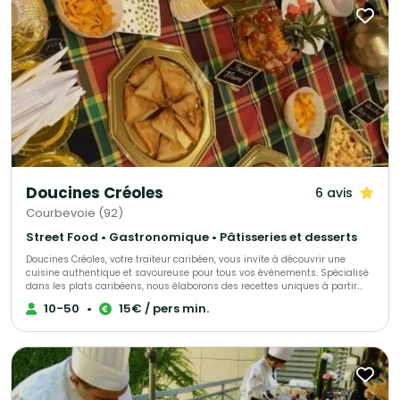
Doucines Créoles
6 avis
Courbevoie (92)
Street Food • Gastronomique • Pâtisseries et desserts
Doucines Créoles, votre traiteur caribéen, vous invite à découvrir une
cuisine authentique et savoureuse pour tous vos événements. Spécialisé
dans les plats caribéens, nous élaborons des recettes uniques à partir
d’ingrédients de qualité, alliant savoir-faire et tradition. Offrez à vos
10-50
•
15€ / pers min.
convives une expérience culinaire inoubliable avec nos mets
délicieusement exotiques.