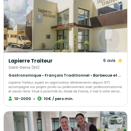
nous.
Lapierre Traiteur
6 avis
Saint-Denis (93)
Gastronomique • Français Traditionnel • Barbecue et grillades
Lapierre Traiteur, expert en organisation d'événements depuis 1977,
accompagne vos projets privés ou professionnels avec professionnalisme
et savoir-faire. Situé à proximité du Stade de France, il met à votre service
une cuisine traditionnelle et d'exception, élaborée à partir de produits frais
10-2000
•
10€ / pers min.
et locaux. Grâce à une équipe de collaborateurs expérimentés, Lapierre
Traiteur garantit une prestation culinaire de qualité. Acteur engagé, il
soutient activement l'emploi à travers ses initiatives associatives et
sociales.