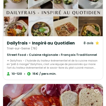
Dailyfrais - Inspiré au Quotidien
8 avis
Triel-sur-Seine (78)
Street Food • Cuisine régionale • Français Traditionnel
🍴 DailyFrais – L’hybride du traiteur évènementiel et de la cuisine maison
en "prêt à manger" DailyFrais, c’est une équipe de passionnés qui marie
l’art du traiteur évènementiel et le savoir-faire du plat cuisiné maison.
Nous préparons chaque jour des recettes saines, équilibrées et
10-120
•
15€ / pers min.
gourmandes, inspirées des cuisines du monde, avec des produits de
qualité soigneusement sélectionnés 🌍 Nous collaborons aussi avec un
réseau de partenaires locaux – supermarchés, épiceries fines, fromagers,
salles de sport… – qui distribuent nos plats cuisinés, pour que le bon soit
toujours à portée de main. Vous pourrez donc vous régaler sur le pouce,
devant votre bureau ou à la sortie d'une séance de sport! 🎉 Pour les
particuliers Anniversaires, baptêmes, repas de famille, apéritifs entre
amis ou grands évènements : nous créons des menus personnalisés,
colorés et savoureux. De l’apéritif au dessert, tout est préparé avec soin,