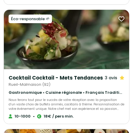
du détail, nous préparons nos créations culinaires avec des produits de
première qualité, fournis depuis 2 ans par nos fournisseurs de confiance.
Notre équipe de professionnels dévoués est toujours prête à répondre aux
besoins de nos clients. En bref, l'Hédoniste Traiteur se consacre à fournir
Éco-responsable 🌱
une expérience culinaire exceptionnelle, riche en saveurs, dont nos clients
se souviendront.
Cocktail Cocktail - Mets Tendances
3 avis
Rueil-Malmaison (92)
Gastronomique • Cuisine régionale • Français Traditionnel
Nous ferons tout pour le succès de votre réception avec la proposition
d’un vaste choix de buffets animés, cocktails à thème. Personnalisation de
votre événement unique. Notre chef met son expérience et sa passion
dans l’élaboration de votre événement, s’adaptant à chacun de vos
10-1000
•
18€ / pers min.
convives.