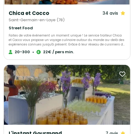
Chica et Cocco
34 avis
Saint-Germain-en-Laye (78)
Street Food
Faites de votre événement un moment unique ! Le service traiteur Chica
et Cocco vous propose un voyage culinaire autour du monde au-delà des
expériences connues jusqu'à présent. Grâce à leur réseau de cuisiniers de
toutes origines, habitant sur Saint-Germain-en-Laye et ses alentours,
20-300
•
22€ / pers min.
Chica et Cocco vous prennent par la main et vous font découvrir tout un
monde de goûts et d'histoires. Chica et Cocco vous proposent de partir à
la découverte avec une cuisine authentique et 100% artisanale !
L'instant Gourmand
7 avis