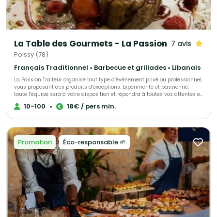
La Table des Gourmets - La Passion
7 avis
Poissy (78)
Français Traditionnel • Barbecue et grillades • Libanais
La Passion Traiteur organise tout type d’événement privé ou professionnel,
vous proposant des produits d’exceptions. Expérimenté et passionné,
toute l’équipe sera à votre disposition et répondra à toutes vos attentes et
envies, en s’adaptant à vos exigences. Tout est personnalisable. Nous
10-100
•
18€ / pers min.
travaillons non-stop, tous les jours de la semaine et nous nous
déplacerons dans le lieu que vous aurez choisi. Vous pouvez également
organiser votre réception dans les salons de la Passion.
Promotion
Éco-responsable 🌱