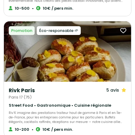
évènementielle. Nous créons des pièces cocktail innovantes, qui allient
esthétisme et saveurs authentiques. Fabriquées à J-1 pour une fraîcheur
10-500
•
10€ / pers min.
maximale, nos créations sont pensées pour étonner vos invités à chaque
bouchée. PULPE, c’est aussi un savoir-faire en organisation d’évènements.
Nous vous accompagnons en assurant une planification précise et un
service soigné, pour que chaque réception – privée ou professionnelle –
soit parfaitement orchestrée. Avec PULPE, chaque détail compte et chaque
Promotion
Éco-responsable 🌱
moment devient unique.
Rivk Paris
5 avis
Paris 17 (75)
Street Food • Gastronomique • Cuisine régionale
Riv’K imagine des prestations traiteur haut de gamme à Paris et en Île-
de-France, pour les entreprises comme pour les particuliers. Buffets
élégants, cocktails raffinés, réceptions sur mesure — notre cuisine allie
générosité, précision et influences levantines. Traiteur parisien à votre
10-200
•
10€ / pers min.
écoute, nous nous adaptons à toutes vos envies et à chaque occasion.