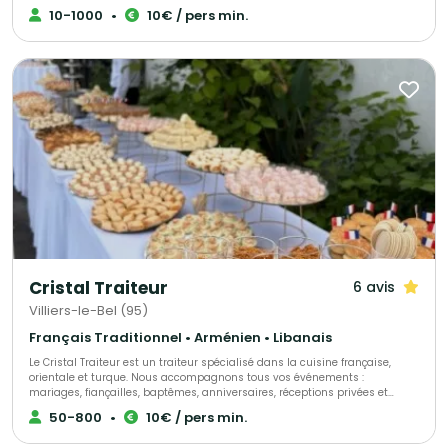
exigences, proposant une cuisine française à base de produits frais. Venez
10-1000
•
10€ / pers min.
les découvrir, directement dans leur restaurant.
Cristal Traiteur
6 avis
Villiers-le-Bel (95)
Français Traditionnel • Arménien • Libanais
Le Cristal Traiteur est un traiteur spécialisé dans la cuisine française,
orientale et turque. Nous accompagnons tous vos événements :
mariages, fiançailles, baptêmes, anniversaires, réceptions privées et
professionnelles. Nous proposons des buffets, cocktails, salades, plats
50-800
•
10€ / pers min.
variés, plateaux de fruits, buffets sucrés, pièces montées, boissons ainsi
qu’un service de serveurs pour une prestation complète et sur mesure. Le