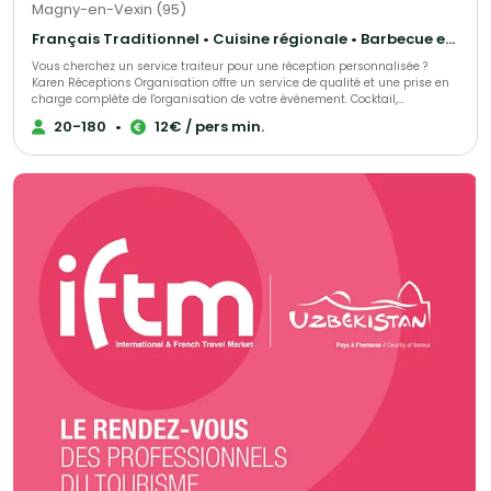
Magny-en-Vexin (95)
Français Traditionnel • Cuisine régionale • Barbecue et grillades
Vous cherchez un service traiteur pour une réception personnalisée ?
Karen Réceptions Organisation offre un service de qualité et une prise en
charge complète de l'organisation de votre événement. Cocktail,
déjeunatoire ou dînatoire ! Animation terroir, buffet rustique, bio, moyen-
20-180
•
12€ / pers min.
âge, rôtisserie, barbecue et méchoui, cuisine du monde, chef à domicile,
réveillons organisés ou formules livrées !