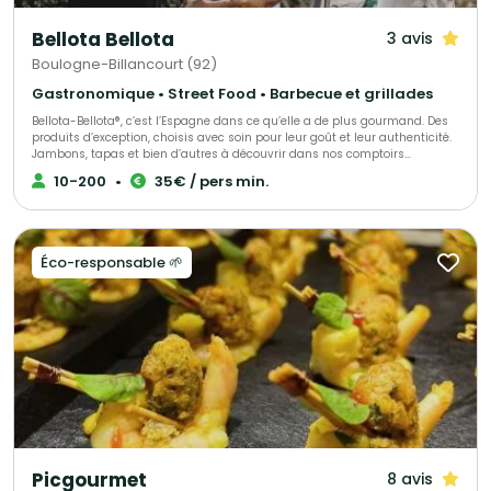
Bellota Bellota
3 avis
Boulogne-Billancourt (92)
Gastronomique • Street Food • Barbecue et grillades
Bellota-Bellota®, c’est l’Espagne dans ce qu’elle a de plus gourmand. Des
produits d’exception, choisis avec soin pour leur goût et leur authenticité.
Jambons, tapas et bien d’autres à découvrir dans nos comptoirs
parisiens, à partager ou emporter selon l’envie. Et pour vos moments
10-200
•
35€ / pers min.
uniques, nous créons des événements sur mesure, alliant saveurs et
générosité. Un plaisir vrai, simple et raffiné comme on les aime.
Éco-responsable 🌱
Picgourmet
8 avis