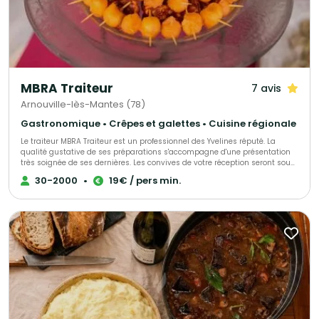
réussite de vos événements ou de vos opérations de communication.
MBRA Traiteur
7 avis
Arnouville-lès-Mantes (78)
Gastronomique • Crêpes et galettes • Cuisine régionale
Le traiteur MBRA Traiteur est un professionnel des Yvelines réputé. La
qualité gustative de ses préparations s'accompagne d'une présentation
très soignée de ses dernières. Les convives de votre réception seront sous
le charme. Nous organisons tous vos événements privés ou
30-2000
•
19€ / pers min.
professionnels du mariage au repas d’entreprises.