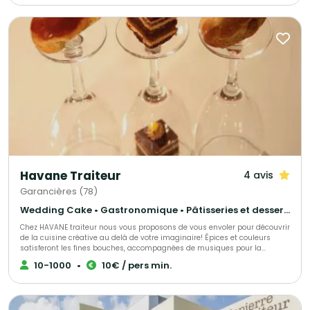
Nous proposons une large gamme de menus : brunch, végétarien, viande,
poisson, sans gluten ou vegan, afin de satisfaire tous les goûts et régimes
alimentaires. Pour compléter votre expérience, nous offrons également
une sélection de boissons maison, préparées avec soin.
Havane Traiteur
4 avis
Garancières (78)
Wedding Cake • Gastronomique • Pâtisseries et desserts
Chez HAVANE traiteur nous vous proposons de vous envoler pour découvrir
de la cuisine créative au delà de votre imaginaire! Épices et couleurs
satisferont les fines bouches, accompagnées de musiques pour la
découverte. Nous nous occuperons de tous vos événements privés ou
10-1000
•
10€ / pers min.
professionnels dans nos lieux privatifs ou le lieu que vous désirez.
L'environnement est important et c'est pour cela que nous mettons en
avant des produits locaux et bio. Nous proposons aussi des ateliers et
animations culinaires selon vos envies. Pour plus d'information, appelez