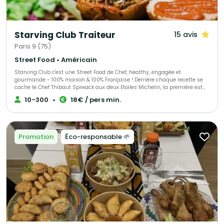
Starving Club Traiteur
15 avis
Paris 9 (75)
Street Food • Américain
Starving Club c'est une Street Food de Chef, healthy, engagée et
gourmande - 100% maison & 100% Française ! Derrière chaque recette se
cache le Chef Thibaut Spiwack aux deux Etoiles Michelin, la première est
Verte en récompense à son engagement pour une gastronomie durable
10-300
•
18€ / pers min.
et responsable, la seconde, obtenue en 2023, pour sa cuisine moderne et
précise. Que ce soit pour un événement perso ou dans vos locaux
d'entreprise, sur le lieu de votre événement ou dans l'un de nos
établissements, notre équipe se fera un plaisir de vous satisfaire ! Avec
Starving Club on se fait plaisir tout en respectant la planète :)
Promotion
Éco-responsable 🌱