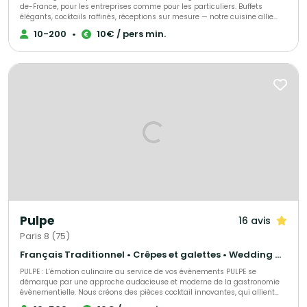
de-France, pour les entreprises comme pour les particuliers. Buffets
élégants, cocktails raffinés, réceptions sur mesure — notre cuisine allie
générosité, précision et influences levantines. Traiteur parisien à votre
10-200
•
10€ / pers min.
écoute, nous nous adaptons à toutes vos envies et à chaque occasion.
Nous proposons une large gamme de menus : brunch, végétarien, viande,
poisson, sans gluten ou vegan, afin de satisfaire tous les goûts et régimes
alimentaires. Pour compléter votre expérience, nous offrons également
une sélection de boissons maison, préparées avec soin.
Pulpe
16 avis
Paris 8 (75)
Français Traditionnel • Crêpes et galettes • Wedding Cake
PULPE : L’émotion culinaire au service de vos évènements PULPE se
démarque par une approche audacieuse et moderne de la gastronomie
évènementielle. Nous créons des pièces cocktail innovantes, qui allient
esthétisme et saveurs authentiques. Fabriquées à J-1 pour une fraîcheur