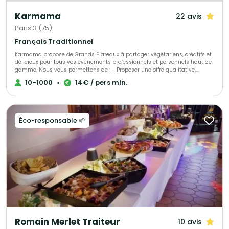
Karmama
22 avis
Paris 3 (75)
Français Traditionnel
Karmama propose de Grands Plateaux à partager végétariens, créatifs et
délicieux pour tous vos évènements professionnels et personnels haut de
gamme. Nous vous permettons de : - Proposer une offre qualitative,
originale, savoureuse - Diviser par deux votre empreinte carbone par
10-1000
•
14€ / pers min.
rapport à un traiteur plus traditionnel - Satisfaire simplement tous les
régimes alimentaires
Éco-responsable 🌱
Romain Merlet Traiteur
10 avis