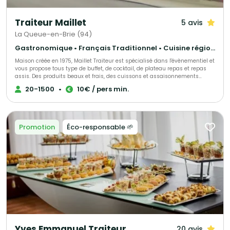
Traiteur Maillet
5 avis
La Queue-en-Brie (94)
Gastronomique • Français Traditionnel • Cuisine régionale
Maison créée en 1975, Maillet Traiteur est spécialisé dans l'évènementiel et
vous propose tous type de buffet, de cocktail, de plateau repas et repas
assis. Des produits beaux et frais, des cuissons et assaisonnements
adaptés, le tout fait maison par notre chef de cuisine expérimenté!
20-1500
•
10€ / pers min.
Recettes élégantes, parfois oubliées et souvent surprenantes, toujours
très savoureuses, Maillet Traiteur associe passion pour la restauration
gastronomique, mais aussi l'expérience de professionnels de
l'organisation de réception.
Promotion
Éco-responsable 🌱
Yves Emmanuel Traiteur
20 avis