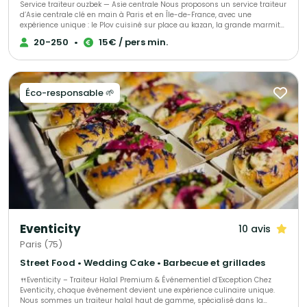
Service traiteur ouzbek — Asie centrale Nous proposons un service traiteur
d’Asie centrale clé en main à Paris et en Île-de-France, avec une
expérience unique : le Plov cuisiné sur place au kazan, la grande marmite
traditionnelle, devant vos invités. 🔥 Un véritable show culinaire Nos chefs
20-250
•
15€ / pers min.
cuisinent à feu ouvert, selon la recette traditionnelle. La cuisson lente, les
parfums d’épices et la mise en scène créent une animation chaleureuse
et spectaculaire. 🍚 Cuisine authentique & maison Plov traditionnel (bœuf,
agneau ou veau), Samsa feuilletée, Manty vapeur, salades et desserts
maison. ✔️ 100 % fait maison – Halal 💰 Tarifs Plov sur place À partir de 30
Éco-responsable 🌱
portions : 15 € à 24 € / personne (selon le nombre d’invités). Plov cuisiné
au restaurant & livré : dès 12 € / personne. 🏙️ Deux restaurants à Paris –
dégustation offerte Avant validation, nous vous proposons une
dégustation gratuite dans l’un de nos restaurants parisiens. 🏛️
Références Ambassades d’Asie centrale, UNESCO, Village Gastronomique
2025 (Tour Eiffel). 🎉 Événements Mariages, entreprises, événements
privés, culturels et institutionnels. 📍 Paris & Île-de-France 📩 Devis sur
mesure sur demande
Eventicity
10 avis
Paris (75)
Street Food • Wedding Cake • Barbecue et grillades
🍴Eventicity – Traiteur Halal Premium & Événementiel d’Exception Chez
Eventicity, chaque événement devient une expérience culinaire unique.
Nous sommes un traiteur halal haut de gamme, spécialisé dans la