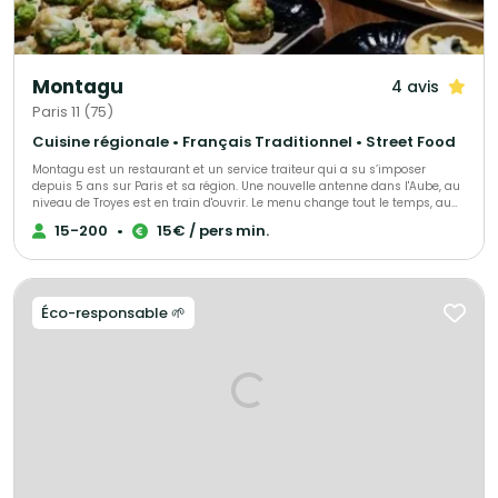
Montagu
4 avis
Paris 11 (75)
Cuisine régionale • Français Traditionnel • Street Food
Montagu est un restaurant et un service traiteur qui a su s’imposer
depuis 5 ans sur Paris et sa région. Une nouvelle antenne dans l'Aube, au
niveau de Troyes est en train d'ouvrir. Le menu change tout le temps, au
gré des saisons et des tendances mais surtout au gré de vos envies et de
15-200
•
15€ / pers min.
vos attentes. Que vous soyez amateur de viande ou de poisson,
végétarien ou vegan, Montagu saura vous concocter de grandes assiettes
à partager, des bouchées à manger avec les doigts ou encore des
plateaux repas. Pour déjeuner ou dîner, pour vos événements privés ou
professionnels, faites nous confiance
Éco-responsable 🌱