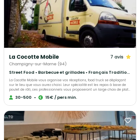
La Cocotte Mobile
7 avis
Champigny-sur-Marne (94)
Street Food • Barbecue et grillades • Français Traditionnel
La Cocotte Mobile vous organise vos réceptions, food truck se déplaçant
sur le lieu que vous aurez choisi. Leur spécialité est les repas à base de
poulet de rôti, ces professionnels vous proposeront un large choix de plats,
tout est personnalisable et fait maison. Pour plus d’informations précises,
30-500
•
15€ / pers min.
contactez-les !