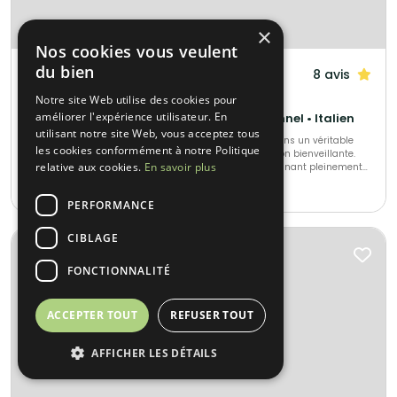
×
Nos cookies vous veulent
du bien
LCG Traiteur
8 avis
Grigny (91)
Notre site Web utilise des cookies pour
améliorer l'expérience utilisateur. En
Barbecue et grillades • Français Traditionnel • Italien
utilisant notre site Web, vous acceptez tous
Au-delà de vous proposer un menu, nous vous proposons un véritable
les cookies conformément à notre Politique
savoir-être en mettant en avant le côté humain de façon bienveillante.
relative aux cookies.
En savoir plus
Nous tenons à créer cette confiance en vous accompagnant pleinement
afin que vous puissiez être sereins le jour de réception. Il est
10-400
•
15€ / pers min.
indispensable que vous vous sentiez écoutés et dirigés si nécessaire. Ces
PERFORMANCE
valeurs feront la différence et nous y tenons énormément.
CIBLAGE
Éco-responsable 🌱
FONCTIONNALITÉ
ACCEPTER TOUT
REFUSER TOUT
AFFICHER LES DÉTAILS