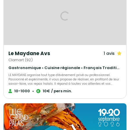
Le Maydane Avs
1 avis
Clamart (92)
Gastronomique • Cuisine régionale • Français Traditionnel
LE MAYDANE organise tout type d’événement privé ou professionnel.
Passionné et expérimenté, il vous propose de réaliser, en profitant de leur
savoir-faire, vos repas halals. Il répond à toutes vos attentes et vos
exigences, proposant une cuisine française à base de produits frais. Venez
10-1000
•
10€ / pers min.
les découvrir, directement dans leur restaurant.