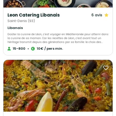
Leon Catering Libanais
6 avis
Saint-Denis (93)
Libanais
Goûter la cuisine de Léon, c’est voyager en Méditerranée pour atterrir dans
la cuisine de sa maman. Car les recettes de Léon, c‘est avant tout un
héritage transmit depuis des générations par sa famille: le choix des
ingrédients, la patience de laisser mijoter et surtout, la passion et l‘amour
15-800
•
10€ / pers min.
du bien manger ! Ce que Leon propose, c‘est une cuisine familiale, des
menus élaborés avec gourmandise pour sa famille et ses amis, avec en
héritage ses origines arméniennes et libanaises.