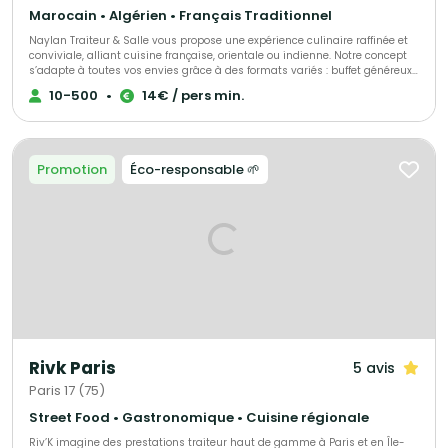
Marocain • Algérien • Français Traditionnel
Naylan Traiteur & Salle vous propose une expérience culinaire raffinée et
conviviale, alliant cuisine française, orientale ou indienne. Notre concept
s’adapte à toutes vos envies grâce à des formats variés : buffet généreux,
cocktail dînatoire élégant ou service personnalisé. Notre espace
10-500
•
14€ / pers min.
modulable et notre équipe attentive accompagnent aussi bien vos
événements privés (mariage, anniversaire, fiançailles, baptême) que vos
réceptions professionnelles (séminaires, cocktails d’entreprise, soirées
privées). Chez Naylan, chaque événement est pensé sur mesure, du choix
des saveurs à la mise en scène, pour créer un moment unique et
Promotion
Éco-responsable 🌱
mémorable.
Rivk Paris
5 avis
Paris 17 (75)
Street Food • Gastronomique • Cuisine régionale
Riv’K imagine des prestations traiteur haut de gamme à Paris et en Île-