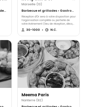
Marseille (13)
Antillais • Barbecue et grillades • Gastronomique
Barbecue et grillades • Gastronomique • Cuisine régionale
Réception d'Or sera à votre disposition pour
l’organisation complète ou partielle de
votre événement (lieu de réception, déco,
ne et
logistique, location, animation….).
30-1000
•
N.C.
ts
,
yme de
s,
s,
ateaux
 à
et
er vos
ne du
Chef
Meema Paris
Nanterre (92)
à
Barbecue et grillades • Gastronomique • Cuisine régionale
Barbecue et grillades • Gastronomique • Français Traditionnel