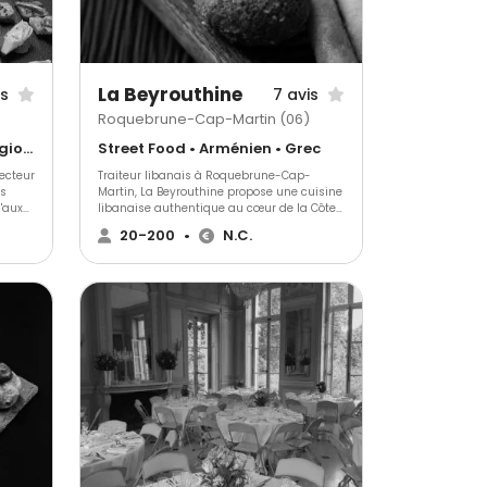
La Beyrouthine
is
7 avis
Roquebrune-Cap-Martin (06)
Gastronomique • Cuisine régionale • Français Traditionnel
Street Food • Arménien • Grec
ecteur
Traiteur libanais à Roquebrune-Cap-
us
Martin, La Beyrouthine propose une cuisine
'aux
libanaise authentique au cœur de la Côte
ettons
d'Azur. Découvrez nos plats traditionnels
20-200
•
N.C.
à
faits maison, élaborés avec des
ocaux
ingrédients frais et respectant les recettes
ttrons
familiales. Idéal pour événements privés,
de vos
professionnels ou repas à emporter, notre
service offre une expérience culinaire
raffinée et généreuse. La Beyrouthine, où le
goût du Liban rencontre une hospitalité
incomparable.