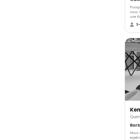
Puisq
vous, 
une fo
collab
1
notre 
guider
magiq
découv
Quim
Nous 
expér