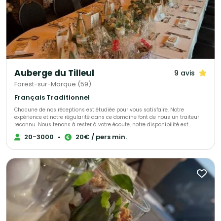
Auberge du Tilleul
9 avis
Forest-sur-Marque (59)
Français Traditionnel
Chacune de nos réceptions est étudiée pour vous satisfaire. Notre
expérience et notre régularité dans ce domaine font de nous un traiteur
reconnu. Nous tenons à rester à votre écoute, notre disponibilité est
indispensable à la réalisation d une réception réussie. Parce que depuis
20-3000
•
20€ / pers min.
quelques années notre savoir faire nous conduit à créer toujours plus, nos
repas et cocktails dinatoires sont devenus pour vous une signature. Voici
la liste d'une partie des salles avec lesquelles nous travaillons : ZÉPHYR
CLOS BARTHÉLEMY CHÂTEAU DE REBREUVE GAYANT EXPO LA CONDITION
PUBLIQUE ENSAIT MAISON DE LA PHOTOGRAPHIE PALAIS DES BEAUX ARTS
ZENITH LA CHAUFFERIE KINEPOLIS CHÂTEAU D ARONDEAU... Ou Chez vous ,
organisation de A à Z