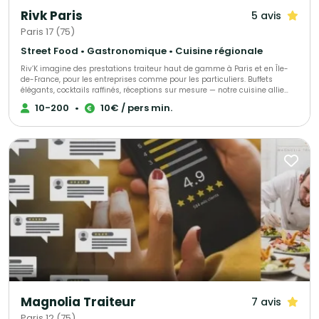
Rivk Paris
5 avis
Paris 17 (75)
Street Food • Gastronomique • Cuisine régionale
Riv’K imagine des prestations traiteur haut de gamme à Paris et en Île-
de-France, pour les entreprises comme pour les particuliers. Buffets
élégants, cocktails raffinés, réceptions sur mesure — notre cuisine allie
générosité, précision et influences levantines. Traiteur parisien à votre
10-200
•
10€ / pers min.
écoute, nous nous adaptons à toutes vos envies et à chaque occasion.
Nous proposons une large gamme de menus : brunch, végétarien, viande,
poisson, sans gluten ou vegan, afin de satisfaire tous les goûts et régimes
alimentaires. Pour compléter votre expérience, nous offrons également
une sélection de boissons maison, préparées avec soin.
Magnolia Traiteur
7 avis
Paris 12 (75)