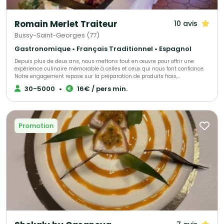
Romain Merlet Traiteur
10 avis
Bussy-Saint-Georges (77)
Gastronomique • Français Traditionnel • Espagnol
Depuis plus de deux ans, nous mettons tout en œuvre pour offrir une
expérience culinaire mémorable à celles et ceux qui nous font confiance.
Notre engagement repose sur la préparation de produits frais,
majoritairement sélectionnés auprès de producteurs locaux, afin de
30-5000
•
16€ / pers min.
garantir une qualité irréprochable. En tant que traiteur pour particuliers et
évènements professionnels en Ile-de-Fance, nous nous attachons à
proposer des formules adaptées à chaque occasion et à chaque budget.
Promotion