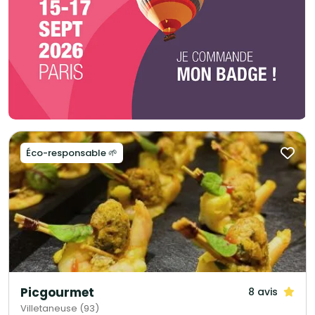
Éco-responsable 🌱
Picgourmet
8 avis
Villetaneuse (93)