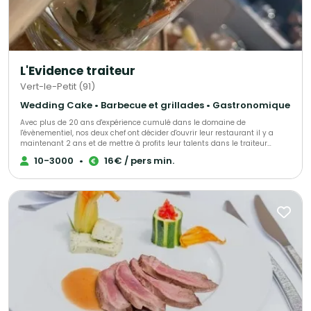
L'Evidence traiteur
Vert-le-Petit (91)
Wedding Cake • Barbecue et grillades • Gastronomique
Avec plus de 20 ans d'expérience cumulé dans le domaine de
l'évènementiel, nos deux chef ont décider d'ouvrir leur restaurant il y a
maintenant 2 ans et de mettre à profits leur talents dans le traiteur
évènementiel afin de vous accompagner lors de vos évènements.
10-3000
•
16€ / pers min.