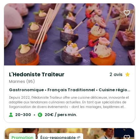
le bar à cocktail nous pourrons vous allouer le bon chef selon vos envies
et votre budget !
L'Hedoniste Traiteur
2 avis
Marines (95)
Gastronomique • Français Traditionnel • Cuisine régionale
Depuis 2022, l'Hédoniste Traiteur offre une cuisine délicieuse, innovante et
adaptée aux tendances culinaires actuelles. En tant que spécialistes de
l'organisation de divers événements - dont les mariages, baptêmes et
séminaires - nous proposons également des services personnalisés pour
20-300
•
20€ / pers min.
répondre à toutes demandes spécifiques. Faisant preuve d'un grand souci
du détail, nous préparons nos créations culinaires avec des produits de
première qualité, fournis depuis 2 ans par nos fournisseurs de confiance.
Notre équipe de professionnels dévoués est toujours prête à répondre aux
besoins de nos clients. En bref, l'Hédoniste Traiteur se consacre à fournir
Promotion
Éco-responsable 🌱