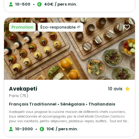
raffinée, élaborée avec des produits frais et de saison, accompagnée de
10-500
•
40€ / pers min.
menus personnalisables en fonction de vos envies et de vos contraintes
alimentaires. Nous proposons un service soigné et une gestion logistique
complète pour garantir le succès de vos événements gourmands et
conviviaux.
Promotion
Éco-responsable 🌱
Avekapeti
10 avis
Paris (75)
Français Traditionnel • Sénégalais • Thaïlandais
Avekapeti vous propose la cuisine maison de différents chefs cuisiniers,
tous séléctionnés et accompagnés par le chef étoilé Christian Conticini
pour vos cocktails, petits-déjeuners, plateaux-repas, buffets... Tout est fait
maison, avec des produits frais, de saison livré en contenants
10-2000
•
10€ / pers min.
réutilisables 0 déchet ou recyclables en véhicules éléctriques. Du buffet
bonne franquette au semi-gastro en passant par l'animation culinaire ou