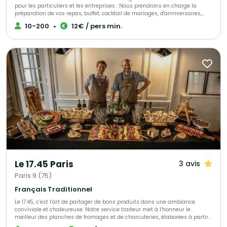
pour les particuliers et les entreprises : Nous prendrons en charge la
préparation de vos repas, buffet, cocktail de mariages, d'anniversaires,
d'entrepises, ou simplement une livraison de votre met à domicile, sur
10-200
•
12€ / pers min.
votre lieu de travail ou de votre choix. Nous sélectionnons nos produits
avec le plus grand soin pour vous élaborer des univers gustatifs variés.
Qualité, fraîcheur et originalité sont les convictions qui nous animent.
Notre cuisine authentique vous régalera et surprendra les plus fin
gourmet. N'hésitez pas à faire appel à nos services ! Spécialistes de
demandes de dernières minutes, nous saurons assurer votre événement
tel que : anniversaire surprise, deuil, fête de naissance et autres.
Le 17.45 Paris
3 avis
Paris 9 (75)
Français Traditionnel
Le 17.45, c’est l’art de partager de bons produits dans une ambiance
conviviale et chaleureuse. Notre service traiteur met à l’honneur le
meilleur des planches de fromages et de charcuteries, élaborées à partir
de produits français, locaux et soigneusement sélectionnés. Nous créons