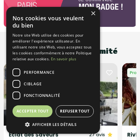
×
Nos cookies vous veulent
du bien
Notre site Web utilise des cookies pour
améliorer l'expérience utilisateur. En
utilisant notre site Web, vous acceptez tous
Promotions à proximité
les cookies conformément à notre Politique
relative aux cookies.
En savoir plus
PERFORMANCE
Promotion
Prom
CIBLAGE
FONCTIONNALITÉ
ACCEPTER TOUT
REFUSER TOUT
AFFICHER LES DÉTAILS
Eclat des Saveurs
Rivk
27 avis