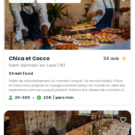
une expérience culinaire exceptionnelle, riche en saveurs, dont nos clients
se souviendront.
Chica et Cocco
34 avis
Saint-Germain-en-Laye (78)
Street Food
Faites de votre événement un moment unique ! Le service traiteur Chica
et Cocco vous propose un voyage culinaire autour du monde au-delà des
expériences connues jusqu'à présent. Grâce à leur réseau de cuisiniers de
toutes origines, habitant sur Saint-Germain-en-Laye et ses alentours,
20-300
•
22€ / pers min.
Chica et Cocco vous prennent par la main et vous font découvrir tout un
monde de goûts et d'histoires. Chica et Cocco vous proposent de partir à
la découverte avec une cuisine authentique et 100% artisanale !