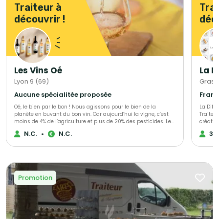
Traiteur à
Trai
découvrir !
déco
Les Vins Oé
La D
Lyon 9 (69)
Grass
Aucune spécialitée proposée
Oé, le bien par le bon ! Nous agissons pour le bien de la
La Différ
planète en buvant du bon vin. Car aujourd’hui la vigne, c’est
Traiteu
moins de 4% de l’agriculture et plus de 20% des pesticides. Le
créatio
raisin est le fruit le plus pesticidé. C’est triste. Alors nous avons
entièrement per
N.C.
•
N.C.
30
décidé de nous secouer la grappe avec vous ! Ce que vous
dans l’
allez déboucher avec Oé : - du bon vin - bio & vegan -
profess
viticulteurs engagés - biodiversité préservée - du bien
événement
@bcorporation
est con
votre b
se dist
Promotion
sélecti
saison 
plus prestigieux Au-delà de 
propose
service
expérim