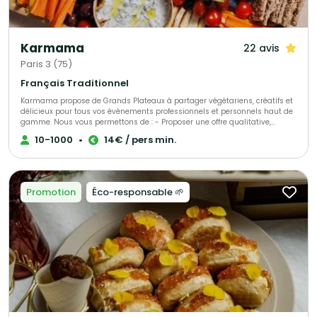
Karmama
22 avis
Paris 3 (75)
Français Traditionnel
Karmama propose de Grands Plateaux à partager végétariens, créatifs et
délicieux pour tous vos évènements professionnels et personnels haut de
gamme. Nous vous permettons de : - Proposer une offre qualitative,
originale, savoureuse - Diviser par deux votre empreinte carbone par
10-1000
•
14€ / pers min.
rapport à un traiteur plus traditionnel - Satisfaire simplement tous les
régimes alimentaires
Promotion
Éco-responsable 🌱