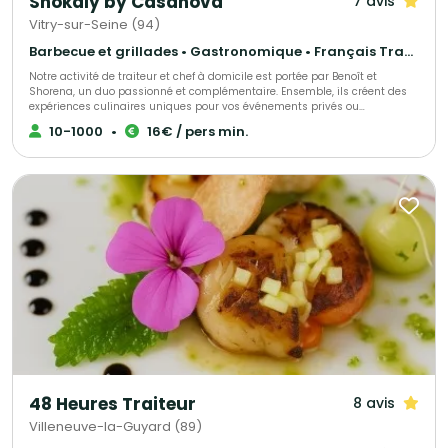
Shokaly by Casanova
7 avis
Vitry-sur-Seine (94)
Barbecue et grillades • Gastronomique • Français Traditionnel
Notre activité de traiteur et chef à domicile est portée par Benoît et
Shorena, un duo passionné et complémentaire. Ensemble, ils créent des
expériences culinaires uniques pour vos événements privés ou
professionnels. Leur cuisine met à l’honneur des produits frais et de
10-1000
•
16€ / pers min.
saison, soigneusement sélectionnés pour garantir qualité et authenticité.
Grâce à leur créativité exceptionnelle et leur sens du détail, ils imaginent
des menus sur mesure, gourmands et élégants, pour transformer chaque
repas en un moment convivial et mémorable.
48 Heures Traiteur
8 avis
Villeneuve-la-Guyard (89)