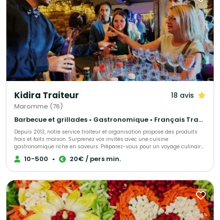
poste de Créatrice et Cheffe Culinaire. Le 3 octobre 2019, l'Académie de l'Art
Culinaire du Monde Créole lui décerne le Trophée d'Honneur lors de la
5ème édition de la cérémonie à l'Hôtel de Ville de Paris. Membre des
Toques Françaises depuis le 29 mai 2020, elle est intronisée le 24 juin
2021 et devient Déléguée des Outre-Mers pour l'ANC - Académie Nationale
de Cuisine d'Ile-de-France le 24 juin 2022. En 2023, Cheffe Lyly est
sélectionnée par l'Unesco, marquant une étape clé dans sa carrière.
Kidira Traiteur
18 avis
Maromme (76)
Barbecue et grillades • Gastronomique • Français Traditionnel
Depuis 2013, notre service traiteur et organisation propose des produits
frais et faits maison. Surprenez vos invités avec une cuisine
gastronomique riche en saveurs. Préparez-vous pour un voyage culinaire
inoubliable.
10-500
•
20€ / pers min.