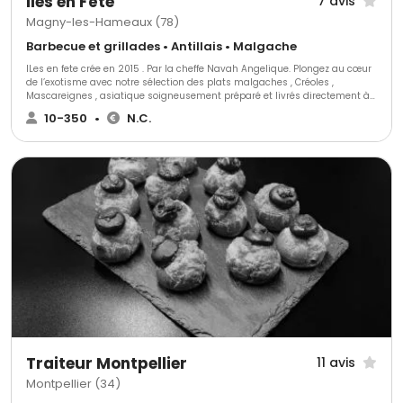
Iles en Fête
7 avis
Magny-les-Hameaux (78)
Barbecue et grillades • Antillais • Malgache
ILes en fete crée en 2015 . Par la cheffe Navah Angelique. Plongez au cœur
de l’exotisme avec notre sélection des plats malgaches , Créoles ,
Mascareignes , asiatique soigneusement préparé et livrés directement à
votre porte . Que ce soit pour une occasion festive, les entreprises entre
10-350
•
N.C.
collègues, un brunch du dimanche ou un simple désir de voyager par les
saveurs nos délices sauront ravir vos papilles. Nous vous apporterons
toute la richesse des Iles avec des spécialistes comme les samoussas,
les Accras , rougail saucisse, Romazava, Biryani , les mignardises salés.
Changeant une ambiance en exotisme pour nos fêtes de mariages , nos
fêtes familiales anniversaires . Ou Commandez en un clic et profitez nos
livraisons rapide dans un rayon de 5 à 20 km pour un festin prêt à
déguster sans effort.
Traiteur Montpellier
11 avis
Montpellier (34)