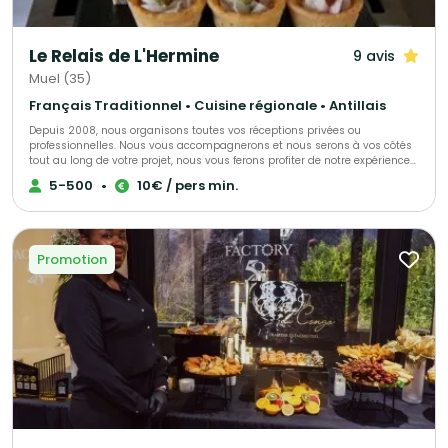
Le Relais de L'Hermine
9 avis
Muel (35)
Français Traditionnel • Cuisine régionale • Antillais
Depuis 2008, nous organisons toutes vos réceptions privées ou
professionnelles. Nous vous accompagnerons et nous serons à vos côtés
tout au long de votre projet, nous vous ferons profiter de notre expérience
et de notre passion. Nous pouvons nous déplacer directement chez vous
5-500
•
10€ / pers min.
ou dans le lieu que vous aurez choisi. Possibilité de privatiser nos salles.
Pour plus d’informations veuillez nous contacter.
Promotion