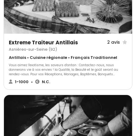
Extreme Traiteur Antillais
2 avis
Asnières-sur-Seine (92)
Antillais • Cuisine régionale • Français Traditionnel
Vous aimez l'exotisme, les saveurs d'antan : Contactez-nous, nous
donnerons vie à vos envies ! la Qualité, la Beauté et le goût seront au
rendez-vous. Pour vos Réceptions, Mariages, Baptêmes, Banquets
,Séminaires...etc Confiez-nous la Préparation De Vos Gâteaux, Vos Plats,
1-1000
•
N.C.
Vos Buffets, Vos Cocktails. Nous sommes à votre disposition pour
accompagner toutes vos fêtes : De la prestation la plus simple au service
fastueux des grandes réceptions, Extrême Traiteur antillais/français
trouvera la solution répondant à vos désirs et l'adoptera à vos moyens.