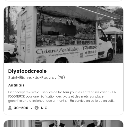
notre restaurant afin de pouvoir vous faire une idée et apporter toutes les
suggestions et modifications nécessaires . Nous nous efforçons de
travailler des produits frais et de saison. La filière locale est favorisée
autant que possible.
Dlysfoodcreole
Saint-Étienne-du-Rouvray (76)
Antillais
Un concept revisité du service de traiteur pour les entreprises avec : - UN
FOODTRUCK pour une réalisation des plats et des mets sur place
garantissant la fraicheur des aliments, - Un service en salle ou en self
pour la rapidité et l efficacité , - Une prestation dans un cadre et décors
30-200
•
N.C.
exotique . - Une cuisine des Antilles avec des produits de qualité
provenant de la MARTINIQUE et de la GUADELOUPE appréciée de tous - Une
disponibilité tout au long de l'année et un service garanti !!!