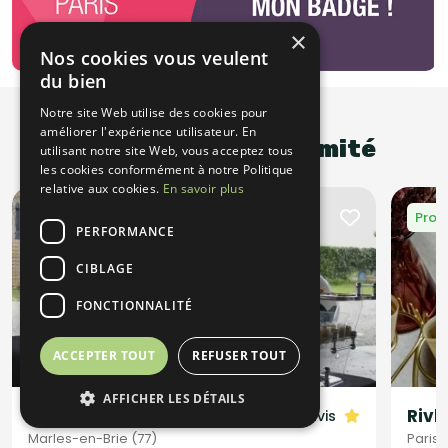
×
Nos cookies vous veulent
du bien
Notre site Web utilise des cookies pour
améliorer l'expérience utilisateur. En
Promotions à proximité
utilisant notre site Web, vous acceptez tous
les cookies conformément à notre Politique
relative aux cookies.
En savoir plus
Promotion
Prom
PERFORMANCE
CIBLAGE
FONCTIONNALITÉ
ACCEPTER TOUT
REFUSER TOUT
AFFICHER LES DÉTAILS
Eclat des Saveurs
Rivk
27 avis
Marles-en-Brie (77)
Paris 1