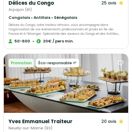
Délices du Congo
25 avis
Arpajon (91)
Congolais • Antillais • Sénégalais
Délices du Congo, votre traiteur africain, vous accompagne dans
l’organisation de vos événements professionnels et privés en Île-de-
France et à l’étranger. Spécialiste des saveurs du Congo et des Antilles,
nous mettons également à l’honneur les délices culinaires de toute
50-600
•
20€ / pers min.
l’Afrique. Notre objectif : faire de votre projet une réussite totale, en vous
offrant une expérience gastronomique authentique et unique. Nos
prestations incluent : - La livraison de nos spécialités congolaises
directement à domicile. - L'animation d'ateliers culinaires, adaptés aux
amateurs comme aux experts. - Des services sur mesure dédiés aux
Promotion
Éco-responsable 🌱
entreprises. Faites appel à Délices du Congo pour un voyage gustatif
inoubliable aux saveurs africaines.
Yves Emmanuel Traiteur
20 avis
Neuilly-sur-Marne (93)