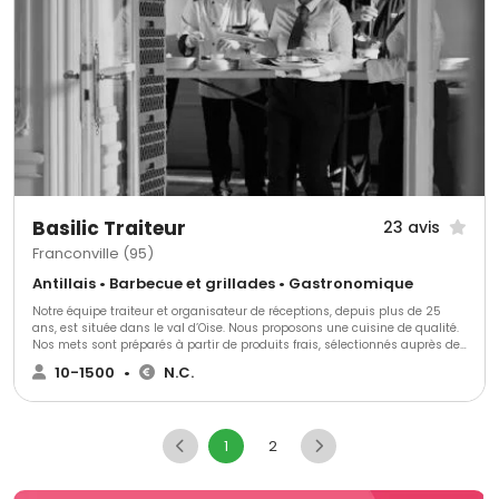
Basilic Traiteur
23 avis
Franconville (95)
Antillais • Barbecue et grillades • Gastronomique
Notre équipe traiteur et organisateur de réceptions, depuis plus de 25
ans, est située dans le val d’Oise. Nous proposons une cuisine de qualité.
Nos mets sont préparés à partir de produits frais, sélectionnés auprès de
nos fournisseurs. Notre pâtissier est Meilleur Ouvrier de France. Nos
10-1500
•
N.C.
accords mets et vins ont été établis par un meilleur sommelier de France
et du Monde. Laissez-vous guider par le savoir-faire et la créativité de
Basilic Traiteur.
1
2