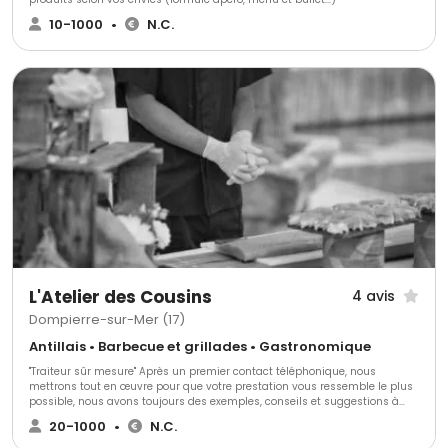
10-1000
•
N.C.
L'Atelier des Cousins
4 avis
Dompierre-sur-Mer (17)
Antillais • Barbecue et grillades • Gastronomique
"Traiteur sûr mesure" Après un premier contact téléphonique, nous
mettrons tout en œuvre pour que votre prestation vous ressemble le plus
possible, nous avons toujours des exemples, conseils et suggestions à
vous apporter, mais le principe de notre service traiteur sur mesure est
20-1000
•
N.C.
que nous nous adapterons au mieux à vos demandes et au lieu de
réception choisi. Vous pourrez déguster nos propositions de devis dans