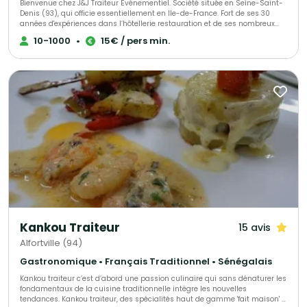
Bienvenue chez J&J Traiteur Événementiel. Société située en Seine-Saint-
Denis (93), qui officie essentiellement en Ile-de-France. Fort de ses 30
années d'expériences dans l’hôtellerie restauration et de ses nombreux
voyages, son chef vous propose une cuisine gastronomique traditionnelle,
10-1000
•
15€ / pers min.
mais aussi créole ou caraïbéenne, ou encore une fusion entre ces
différentes cultures. Pour faire de vos événements des moments
inoubliables, J&J Traiteur vous accompagne dans l’élaboration de votre
réception. Afin d'allier qualité et efficacité nous pouvons vous proposer des
solutions “clés en main” à la hauteur de vos besoins et exigences.
Création sur mesure de votre menu, produits frais, et fabrication
artisanale, sont autant de garanties de réussite de votre événement.
Kankou Traiteur
15 avis
Alfortville (94)
Gastronomique • Français Traditionnel • Sénégalais
Kankou traiteur c’est d’abord une passion culinaire qui sans dénaturer les
fondamentaux de la cuisine traditionnelle intègre les nouvelles
tendances. Kankou traiteur, des spécialités haut de gamme 'fait maison' à