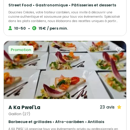
Street Food • Gastronomique • Pâtisseries et desserts
Doucines Créoles, votre traiteur caribéen, vous invite à découvrir une
cuisine authentique et savoureuse pour tous vos événements. Spécialisé
dans les plats caribéens, nous élaborons des recettes uniques à partir
d’ingrédients de qualité, alliant savoir-faire et tradition. Offrez à vos
10-50
•
15€ / pers min.
convives une expérience culinaire inoubliable avec nos mets
délicieusement exotiques.
Promotion
A Ka Pwel'La
23 avis
Gaillon (27)
Barbecue et grillades • Afro-caribéen • Antillais
A KA PWEL' LA organise tous vos événements privés ou professionnels en