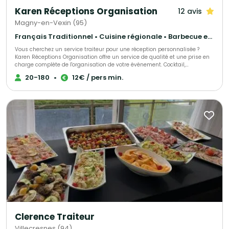
ou chauds - Cocktails dînatoires assise ou debout - Plateaux-repas pour
Karen Réceptions Organisation
12 avis
entreprises - Planches et pièces à partager - Repas de groupe Nos offres
s’adaptent au nombre de convives, au lieu, aux horaires et aux besoins de
Magny-en-Vexin (95)
votre réception : livraison, installation, service ou options
complémentaires selon le projet.
Français Traditionnel • Cuisine régionale • Barbecue et grillades
Vous cherchez un service traiteur pour une réception personnalisée ?
Karen Réceptions Organisation offre un service de qualité et une prise en
charge complète de l'organisation de votre événement. Cocktail,
déjeunatoire ou dînatoire ! Animation terroir, buffet rustique, bio, moyen-
20-180
•
12€ / pers min.
âge, rôtisserie, barbecue et méchoui, cuisine du monde, chef à domicile,
réveillons organisés ou formules livrées !
Clerence Traiteur
Villecresnes (94)