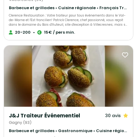
Barbecue et grillades • Cuisine régionale • Français Traditionnel
Clerence Restauration : Votre traiteur pour tous évènements dans le Val-
de-Marne et l'Est francilien! Patrick Clerence, chef passionné, vous reçoit
dans le domaine du Bois d'Auteuil, site d'exception à Villecresnes; mais se
déplace aussi sur le lieu de votre choix. Le Bois d'Auteuil est repris en main
20-200
•
15€ / pers min.
par Clerence Restauration depuis Juillet 2007.
J&J Traiteur Événementiel
30 avis
Gagny (93)
Barbecue et grillades • Gastronomique • Cuisine régionale