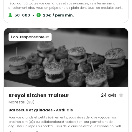
répondant à toutes vos demandes et vos exigences, ils interviennent
directement chez vous en préparant les plats dont tous les produits sont
frais et antillais. Tout est personnalisable et ajustable selon vos envies.
50-600
•
20€ / pers min.
Éco-responsable 🌱
Kreyol Kitchen Traiteur
24 avis
Morestel (38)
Barbecue et grillades • Antillais
Pour vos grands et petits évènements, vous rêvez de faire voyager vos
proches, ami(e)s ou collaborateurs(ratrices) en leur permettant de
déguster un repas ou cocktail issu de la cuisine exotique ? Bonne nouvelle,
vous proposant des saveurs du monde, KREYOL KITCHEN TRAITEUR vous