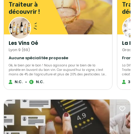
Traiteur à
Trai
découvrir !
déco
Les Vins Oé
La D
Lyon 9 (69)
Grass
Aucune spécialitée proposée
Oé, le bien par le bon ! Nous agissons pour le bien de la
La Différ
planète en buvant du bon vin. Car aujourd’hui la vigne, c’est
Traiteu
moins de 4% de l’agriculture et plus de 20% des pesticides. Le
créatio
raisin est le fruit le plus pesticidé. C’est triste. Alors nous avons
entièrement per
N.C.
•
N.C.
30
décidé de nous secouer la grappe avec vous ! Ce que vous
dans l’
allez déboucher avec Oé : - du bon vin - bio & vegan -
profess
viticulteurs engagés - biodiversité préservée - du bien
événement
@bcorporation
est con
votre b
se dist
sélecti
saison 
plus prestigieux Au-delà de 
propose
service
expérim