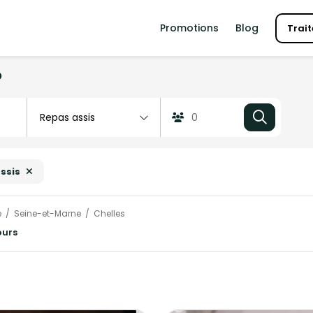
Promotions
Blog
Trait
?
ssis
e
Seine-et-Marne
Chelles
ours