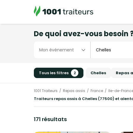
De quoi avez-vous besoin 
Tous les filtres
2
Chelles
Repas a
1001 Traiteurs
Repas assis
France
Ile-de-Franc
Traiteurs repas assis à Chelles (77500) et alent
171 résultats