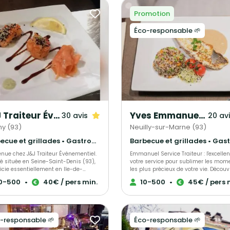
Promotion
Éco-responsable 🌱
J&J Traiteur Événementiel
Yves Emmanuel Traiteur
30 avis
20 av
y (93)
Neuilly-sur-Marne (93)
Barbecue et grillades • Gastronomique • Cuisine régionale
enue chez J&J Traiteur Événementiel.
Emmanuel Service Traiteur : l'excelle
é située en Seine-Saint-Denis (93),
votre service pour sublimer les mom
ficie essentiellement en Ile-de-
les plus précieux de votre vie. Découv
périences
une cuisine gastronomique Afro-
0-500
•
40€ / pers min.
10-500
•
45€ / pers 
’hôtellerie restauration et de ses
Européenne qui repose sur des produ
eux voyages, son chef vous propose
qualité, des plats équilibrés, et une
uisine gastronomique traditionnelle,
présentation élégante. Avec plus de 8 ans
aussi créole ou caraïbéenne, ou
d'expérience, le Chef Yves Emmanuel 
 une fusion entre ces différentes
acquis une maîtrise inégalée de la c
-responsable 🌱
Éco-responsable 🌱
événements des
fusion, ayant été formé dans les meil