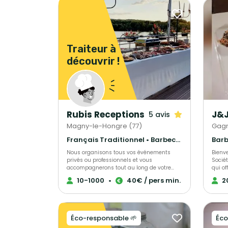
Traiteur à
découvrir !
Rubis Receptions
5 avis
Magny-le-Hongre (77)
Gagn
Français Traditionnel • Barbecue et grillades • Gastronomique
Nous organisons tous vos événements
Bienv
privés ou professionnels et vous
Sociét
accompagnerons tout au long de votre
qui of
projet. Pour plus de renseignements, venez
France. Fort de ses 30 années d'ex
10-1000
•
40€ / pers min.
2
nous rencontrer !
dans l
nombr
une c
mais 
encore
Éco-responsable 🌱
Éco
cultures. Pour faire de vos 