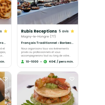
réception.
Rubis Receptions
is
5 avis
Magny-le-Hongre (77)
Barbecue et grillades • Gastronomique • Cuisine régionale
Français Traditionnel • Barbecue et grillades • Gastronomique
rd et
Nous organisons tous vos événements
epas,
privés ou professionnels et vous
us
accompagnerons tout au long de votre
projet. Pour plus de renseignements, venez
min.
10-1000
•
40€ / pers min.
our des
nous rencontrer !
ui
une
 la
de la
h,
à la