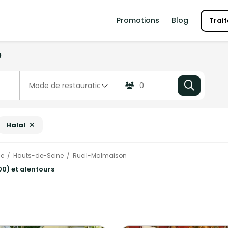
Promotions
Blog
Trait
?
Halal
ce
Hauts-de-Seine
Rueil-Malmaison
00) et alentours