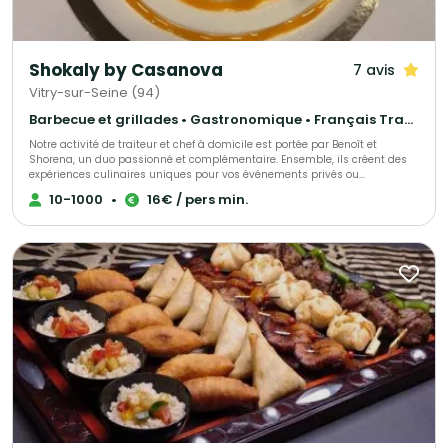
Shokaly by Casanova
7 avis
Vitry-sur-Seine (94)
Barbecue et grillades • Gastronomique • Français Traditionnel
Notre activité de traiteur et chef à domicile est portée par Benoît et
Shorena, un duo passionné et complémentaire. Ensemble, ils créent des
expériences culinaires uniques pour vos événements privés ou
professionnels. Leur cuisine met à l’honneur des produits frais et de
10-1000
•
16€ / pers min.
saison, soigneusement sélectionnés pour garantir qualité et authenticité.
Grâce à leur créativité exceptionnelle et leur sens du détail, ils imaginent
des menus sur mesure, gourmands et élégants, pour transformer chaque
repas en un moment convivial et mémorable.