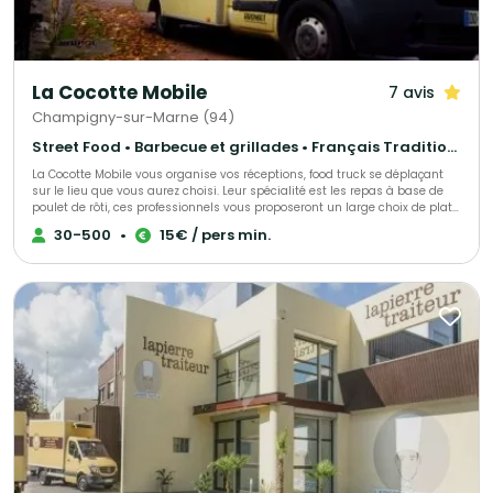
La Cocotte Mobile
7 avis
Champigny-sur-Marne (94)
Street Food • Barbecue et grillades • Français Traditionnel
La Cocotte Mobile vous organise vos réceptions, food truck se déplaçant
sur le lieu que vous aurez choisi. Leur spécialité est les repas à base de
poulet de rôti, ces professionnels vous proposeront un large choix de plats,
tout est personnalisable et fait maison. Pour plus d’informations précises,
30-500
•
15€ / pers min.
contactez-les !