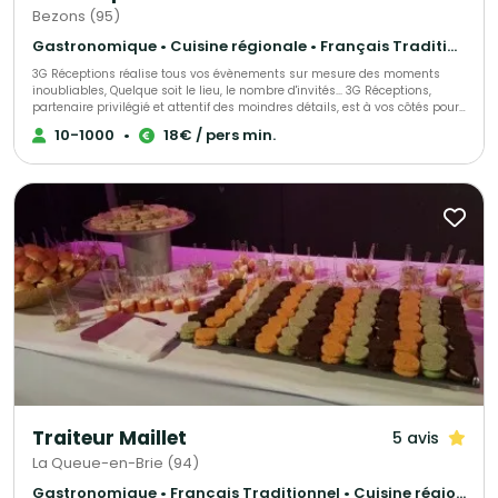
Bezons (95)
Gastronomique • Cuisine régionale • Français Traditionnel
3G Réceptions réalise tous vos évènements sur mesure des moments
inoubliables, Quelque soit le lieu, le nombre d'invités... 3G Réceptions,
partenaire privilégié et attentif des moindres détails, est à vos côtés pour
organiser votre réception, et vous accompagne depuis la conception
10-1000
•
18€ / pers min.
jusqu'à la fin de votre événement. Vous voulez de la féérie, de la
gourmandise, du spectacle ! 3G Réceptions s'engage à satisfaire vos
exigences pour sans cesse vous surprendre et vous séduire.
Traiteur Maillet
5 avis
La Queue-en-Brie (94)
Gastronomique • Français Traditionnel • Cuisine régionale