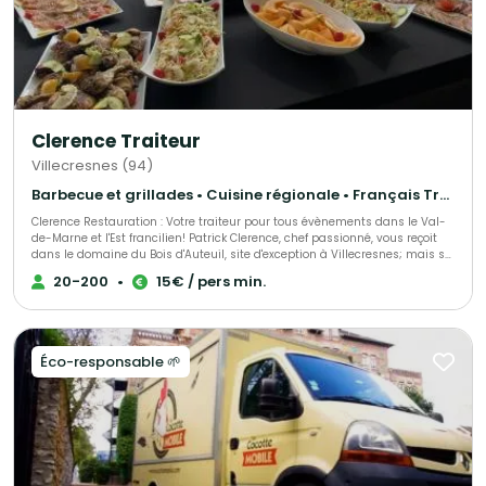
Clerence Traiteur
Villecresnes (94)
Barbecue et grillades • Cuisine régionale • Français Traditionnel
Clerence Restauration : Votre traiteur pour tous évènements dans le Val-
de-Marne et l'Est francilien! Patrick Clerence, chef passionné, vous reçoit
dans le domaine du Bois d'Auteuil, site d'exception à Villecresnes; mais se
déplace aussi sur le lieu de votre choix. Le Bois d'Auteuil est repris en main
20-200
•
15€ / pers min.
par Clerence Restauration depuis Juillet 2007.
Éco-responsable 🌱