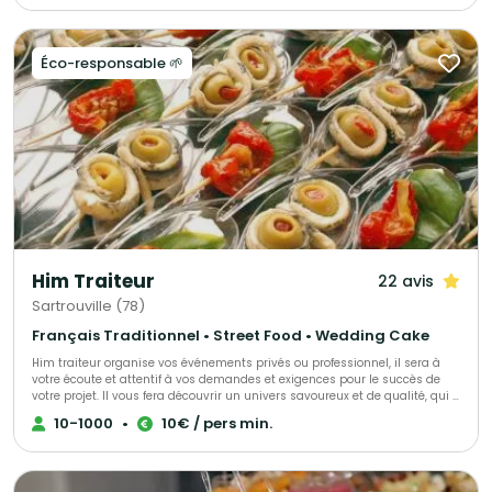
monde de goûts et d'histoires. Chica et Cocco vous proposent de partir à
la découverte avec une cuisine authentique et 100% artisanale !
Éco-responsable 🌱
Him Traiteur
22 avis
Sartrouville (78)
Français Traditionnel • Street Food • Wedding Cake
Him traiteur organise vos événements privés ou professionnel, il sera à
votre écoute et attentif à vos demandes et exigences pour le succès de
votre projet. Il vous fera découvrir un univers savoureux et de qualité, qui a
déjà trouvé satisfaction pour de nombreux clients.
10-1000
•
10€ / pers min.