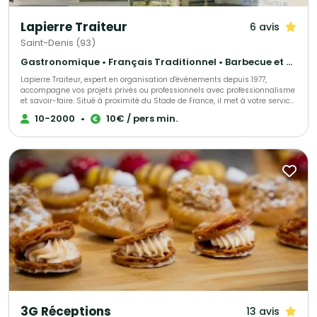
Lapierre Traiteur
6 avis
Saint-Denis (93)
Gastronomique • Français Traditionnel • Barbecue et grillades
Lapierre Traiteur, expert en organisation d'événements depuis 1977,
accompagne vos projets privés ou professionnels avec professionnalisme
et savoir-faire. Situé à proximité du Stade de France, il met à votre service
une cuisine traditionnelle et d'exception, élaborée à partir de produits frais
10-2000
•
10€ / pers min.
et locaux. Grâce à une équipe de collaborateurs expérimentés, Lapierre
Traiteur garantit une prestation culinaire de qualité. Acteur engagé, il
soutient activement l'emploi à travers ses initiatives associatives et
sociales.
3G Réceptions
13 avis