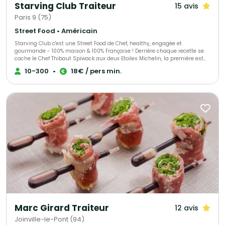
Starving Club Traiteur
15 avis
Paris 9 (75)
Street Food • Américain
Starving Club c'est une Street Food de Chef, healthy, engagée et
gourmande - 100% maison & 100% Française ! Derrière chaque recette se
cache le Chef Thibaut Spiwack aux deux Etoiles Michelin, la première est
Verte en récompense à son engagement pour une gastronomie durable
10-300
•
18€ / pers min.
et responsable, la seconde, obtenue en 2023, pour sa cuisine moderne et
précise. Que ce soit pour un événement perso ou dans vos locaux
d'entreprise, sur le lieu de votre événement ou dans l'un de nos
établissements, notre équipe se fera un plaisir de vous satisfaire ! Avec
Starving Club on se fait plaisir tout en respectant la planète :)
Marc Girard Traiteur
12 avis
Joinville-le-Pont (94)