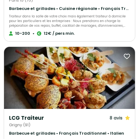
Paris 15 (75)
Barbecue et grillades • Cuisine régionale • Français Traditionnel
Traiteur dans la salle de votre choix mais également traiteur à domicile
pour les particuliers et les entreprises : Nous prendrons en charge la
préparation de vos repas, buffet, cocktail de mariages, d'anniversaires,
d'entrepises, ou simplement une livraison de votre met à domicile, sur
10-200
•
12€ / pers min.
votre lieu de travail ou de votre choix. Nous sélectionnons nos produits
avec le plus grand soin pour vous élaborer des univers gustatifs variés.
Qualité, fraîcheur et originalité sont les convictions qui nous animent.
Notre cuisine authentique vous régalera et surprendra les plus fin
gourmet. N'hésitez pas à faire appel à nos services ! Spécialistes de
demandes de dernières minutes, nous saurons assurer votre événement
tel que : anniversaire surprise, deuil, fête de naissance et autres.
LCG Traiteur
8 avis
Grigny (91)
Barbecue et grillades • Français Traditionnel • Italien