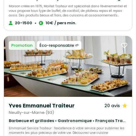
Maison créée en 1975, Maillet Traiteur est spécialisé dans l'évènementiel et
vous propose tous type de buffet, de cocktail, de plateau repas et repas
assis. Des produits beaux et frais, des cuissons et assaisonnements
adaptés, le tout fait maison par notre chef de cuisine expérimenté!
20-1500
•
10€ / pers min.
Recettes élégantes, parfois oubliées et souvent surprenantes, toujours
très savoureuses, Maillet Traiteur associe passion pour la restauration
gastronomique, mais aussi l'expérience de professionnels de
l'organisation de réception.
Promotion
Éco-responsable 🌱
Yves Emmanuel Traiteur
20 avis
Neuilly-sur-Marne (93)
Barbecue et grillades • Gastronomique • Français Traditionnel
Emmanuel Service Traiteur : l'excellence à votre service pour sublimer les
moments les plus précieux de votre vie. Découvrez une cuisine