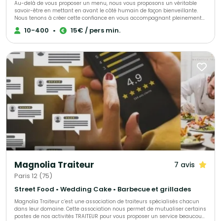
Au-delà de vous proposer un menu, nous vous proposons un véritable
savoir-être en mettant en avant le côté humain de façon bienveillante.
Nous tenons à créer cette confiance en vous accompagnant pleinement
afin que vous puissiez être sereins le jour de réception. Il est
10-400
•
15€ / pers min.
indispensable que vous vous sentiez écoutés et dirigés si nécessaire. Ces
valeurs feront la différence et nous y tenons énormément.
Magnolia Traiteur
7 avis
Paris 12 (75)
Street Food • Wedding Cake • Barbecue et grillades
Magnolia Traiteur c’est une association de traiteurs spécialisés chacun
dans leur domaine. Cette association nous permet de mutualiser certains
postes de nos activités TRAITEUR pour vous proposer un service beaucoup