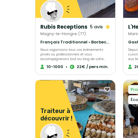
Rubis Receptions
5 avis
Magny-le-Hongre (77)
Mari
Français Traditionnel • Barbecue et grillades • Gastronomique
Nous organisons tous vos événements
Depuis
privés ou professionnels et vous
cuisin
accompagnerons tout au long de votre
aux te
projet. Pour plus de renseignements, venez
que sp
10-1000
•
22€ / pers min.
2
nous rencontrer !
événe
baptê
égale
pour 
spécifiques. Faisa
Pro
souci
créati
Éco
premiè
nos fo
Traiteur à
équip
toujo
découvrir !
nos clients. En bref, l
consac
except
client