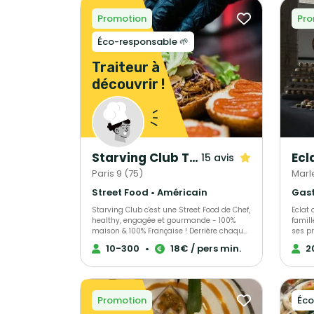
Promotion
Pro
Éco-responsable 🌱
Traiteur à
découvrir !
Starving Club Traiteur
15 avis
Paris 9 (75)
Marl
Street Food • Américain
Starving Club c'est une Street Food de Chef,
Eclat 
healthy, engagée et gourmande - 100%
famil
maison & 100% Française ! Derrière chaque
ses pr
recette se cache le Chef Thibaut Spiwack
entho
10-300
•
18€ / pers min.
2
aux deux Etoiles Michelin, la première est
pour 
Verte en récompense à son engagement
image.
pour une gastronomie durable et
organi
responsable, la seconde, obtenue en 2023,
pour t
pour sa cuisine moderne et précise. Que ce
succè
Promotion
Éco
soit pour un événement perso ou dans vos
votre 