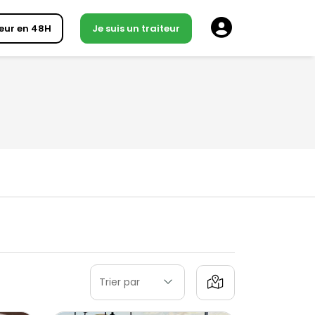
eur en 48H
Je suis un traiteur
Trier par