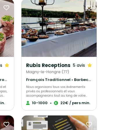
Rubis Receptions
is
5 avis
Magny-le-Hongre (77)
Barbecue et grillades • Gastronomique • Cuisine régionale
Français Traditionnel • Barbecue et grillades • Gastronomique
rd et
Nous organisons tous vos événements
epas,
privés ou professionnels et vous
us
accompagnerons tout au long de votre
projet. Pour plus de renseignements, venez
in.
10-1000
•
22€ / pers min.
our des
nous rencontrer !
ui
une
 la
de la
h,