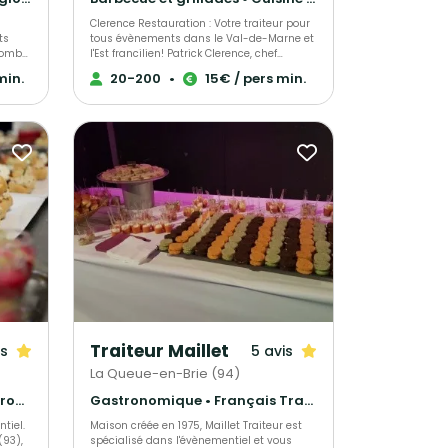
Clerence Restauration : Votre traiteur pour
ts
tous évènements dans le Val-de-Marne et
 nombre
l'Est francilien! Patrick Clerence, chef
passionné, vous reçoit dans le domaine du
min.
20-200
•
15€ / pers min.
ails,
Bois d'Auteuil, site d'exception à
Villecresnes; mais se déplace aussi sur le
s la
lieu de votre choix. Le Bois d'Auteuil est
repris en main par Clerence Restauration
de la
depuis Juillet 2007.
Traiteur Maillet
is
5 avis
La Queue-en-Brie (94)
Barbecue et grillades • Gastronomique • Cuisine régionale
Gastronomique • Français Traditionnel • Cuisine régionale
tiel.
Maison créée en 1975, Maillet Traiteur est
(93),
spécialisé dans l'évènementiel et vous