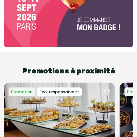
Promotions à proximité
Promotion
Éco-responsable 🌱
Prom