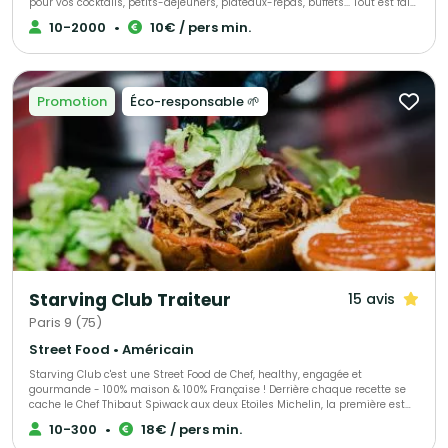
pour vos cocktails, petits-déjeuners, plateaux-repas, buffets... Tout est fait
maison, avec des produits frais, de saison livré en contenants
10-2000
•
10€ / pers min.
réutilisables 0 déchet ou recyclables en véhicules éléctriques. Du buffet
bonne franquette au semi-gastro en passant par l'animation culinaire ou
le bar à cocktail nous pourrons vous allouer le bon chef selon vos envies
et votre budget !
Promotion
Éco-responsable 🌱
Starving Club Traiteur
15 avis
Paris 9 (75)
Street Food • Américain
Starving Club c'est une Street Food de Chef, healthy, engagée et
gourmande - 100% maison & 100% Française ! Derrière chaque recette se
cache le Chef Thibaut Spiwack aux deux Etoiles Michelin, la première est
Verte en récompense à son engagement pour une gastronomie durable
10-300
•
18€ / pers min.
et responsable, la seconde, obtenue en 2023, pour sa cuisine moderne et