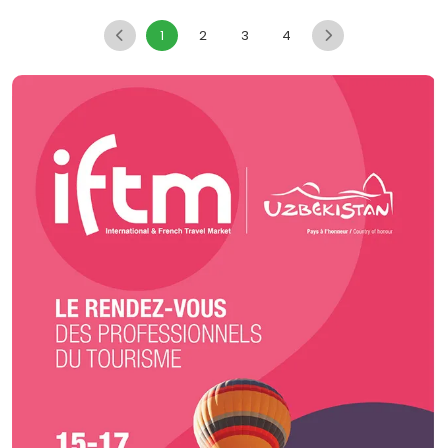
exigences pour sans cesse vous surprendre et vous séduire.
1
2
3
4