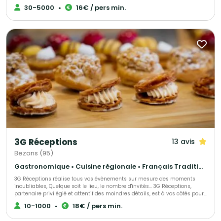
majoritairement sélectionnés auprès de producteurs locaux, afin de
30-5000
•
16€ / pers min.
garantir une qualité irréprochable. En tant que traiteur pour particuliers et
évènements professionnels en Ile-de-Fance, nous nous attachons à
proposer des formules adaptées à chaque occasion et à chaque budget.
3G Réceptions
13 avis
Bezons (95)
Gastronomique • Cuisine régionale • Français Traditionnel
3G Réceptions réalise tous vos évènements sur mesure des moments
inoubliables, Quelque soit le lieu, le nombre d'invités... 3G Réceptions,
partenaire privilégié et attentif des moindres détails, est à vos côtés pour
organiser votre réception, et vous accompagne depuis la conception
10-1000
•
18€ / pers min.
jusqu'à la fin de votre événement. Vous voulez de la féérie, de la
gourmandise, du spectacle ! 3G Réceptions s'engage à satisfaire vos