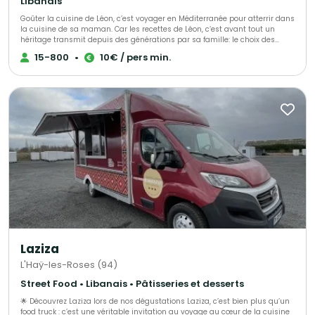
Libanais
Goûter la cuisine de Léon, c’est voyager en Méditerranée pour atterrir dans
la cuisine de sa maman. Car les recettes de Léon, c‘est avant tout un
héritage transmit depuis des générations par sa famille: le choix des
ingrédients, la patience de laisser mijoter et surtout, la passion et l‘amour
15-800
•
10€ / pers min.
du bien manger ! Ce que Leon propose, c‘est une cuisine familiale, des
menus élaborés avec gourmandise pour sa famille et ses amis, avec en
héritage ses origines arméniennes et libanaises.
Laziza
L'Haÿ-les-Roses (94)
Street Food • Libanais • Pâtisseries et desserts
🌟 Découvrez Laziza lors de nos dégustations Laziza, c’est bien plus qu’un
food truck : c’est une véritable invitation au voyage au cœur de la cuisine