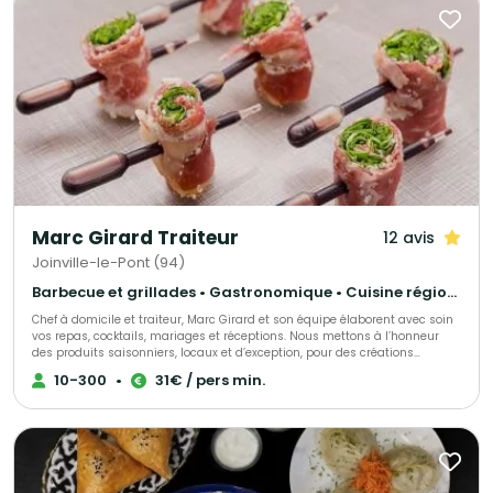
Marc Girard Traiteur
12 avis
Joinville-le-Pont (94)
Barbecue et grillades • Gastronomique • Cuisine régionale
Chef à domicile et traiteur, Marc Girard et son équipe élaborent avec soin
vos repas, cocktails, mariages et réceptions. Nous mettons à l’honneur
des produits saisonniers, locaux et d’exception, pour des créations
gourmandes et raffinées qui raviront vos convives. Engagés pour une
10-300
•
31€ / pers min.
cuisine responsable, nous soutenons la consommation durable des
produits de la mer grâce au programme Mr. Goodfish, garantissant ainsi
une gastronomie à la fois savoureuse et respectueuse de
l’environnement.