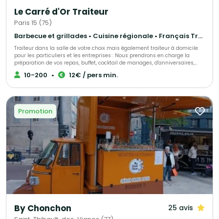
Le Carré d'Or Traiteur
Paris 15 (75)
Barbecue et grillades • Cuisine régionale • Français Traditionnel
Traiteur dans la salle de votre choix mais également traiteur à domicile
pour les particuliers et les entreprises : Nous prendrons en charge la
préparation de vos repas, buffet, cocktail de mariages, d'anniversaires,
d'entrepises, ou simplement une livraison de votre met à domicile, sur
10-200
•
12€ / pers min.
votre lieu de travail ou de votre choix. Nous sélectionnons nos produits
avec le plus grand soin pour vous élaborer des univers gustatifs variés.
Qualité, fraîcheur et originalité sont les convictions qui nous animent.
Notre cuisine authentique vous régalera et surprendra les plus fin
gourmet. N'hésitez pas à faire appel à nos services ! Spécialistes de
Promotion
demandes de dernières minutes, nous saurons assurer votre événement
tel que : anniversaire surprise, deuil, fête de naissance et autres.
By Chonchon
25 avis