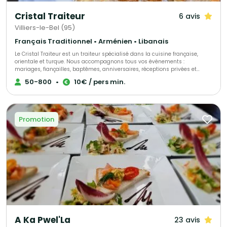
Cristal Traiteur
6 avis
Villiers-le-Bel (95)
Français Traditionnel • Arménien • Libanais
Le Cristal Traiteur est un traiteur spécialisé dans la cuisine française,
orientale et turque. Nous accompagnons tous vos événements :
mariages, fiançailles, baptêmes, anniversaires, réceptions privées et
professionnelles. Nous proposons des buffets, cocktails, salades, plats
50-800
•
10€ / pers min.
variés, plateaux de fruits, buffets sucrés, pièces montées, boissons ainsi
qu’un service de serveurs pour une prestation complète et sur mesure. Le
Cristal Traiteur, votre partenaire pour des réceptions réussies et
inoubliables.
Promotion
A Ka Pwel'La
23 avis