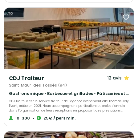
précise. Que ce soit pour un événement perso ou dans vos locaux
d'entreprise, sur le lieu de votre événement ou dans l'un de nos
établissements, notre équipe se fera un plaisir de vous satisfaire ! Avec
Starving Club on se fait plaisir tout en respectant la planète :)
CDJ Traiteur
12 avis
Saint-Maur-des-Fossés (94)
Gastronomique • Barbecue et grillades • Pâtisseries et desserts
CDJ Traiteur est le service traiteur de l’agence événementielle Thomas Joly
Event, créée en 2021. Nous accompagnons particuliers et professionnels
dans l’organisation de leurs réceptions en proposant des prestations
culinaires sur mesure, adaptées à chaque projet. Issu du savoir-faire de
10-300
•
25€ / pers min.
notre agence événementielle, CDJ Traiteur s’inscrit dans une démarche
globale : concevoir des événements qui vous ressemblent. Chaque
réception est pensée dans les moindres détails afin d’offrir une expérience
unique, fidèle à votre image et à vos envies. Notre force réside dans notre