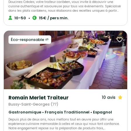
Doucines Créoles, votre traiteur caribéen, vous invite à découvrir une
cuisine authentique et savoureuse pour tous vos événements. Spécialisé
dans les plats caribéens, nous élaborons des recettes uniques à partir
d’ingrédients de qualité, alliant savoir-faire et tradition. Offrez à vos
10-50
•
15€ / pers min.
convives une expérience culinaire inoubliable avec nos mets
délicieusement exotiques.
Éco-responsable 🌱
Romain Merlet Traiteur
10 avis
Bussy-Saint-Georges (77)
Gastronomique • Français Traditionnel • Espagnol
Depuis plus de deux ans, nous mettons tout en œuvre pour offrir une
expérience culinaire mémorable à celles et ceux qui nous font confiance.
Notre engagement repose sur la préparation de produits frais,