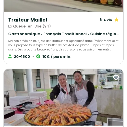
Traiteur Maillet
5 avis
La Queue-en-Brie (94)
Gastronomique • Français Traditionnel • Cuisine régionale
Maison créée en 1975, Maillet Traiteur est spécialisé dans l'évènementiel et
vous propose tous type de buffet, de cocktail, de plateau repas et repas
assis. Des produits beaux et frais, des cuissons et assaisonnements
adaptés, le tout fait maison par notre chef de cuisine expérimenté!
20-1500
•
10€ / pers min.
Recettes élégantes, parfois oubliées et souvent surprenantes, toujours
très savoureuses, Maillet Traiteur associe passion pour la restauration
gastronomique, mais aussi l'expérience de professionnels de
l'organisation de réception.