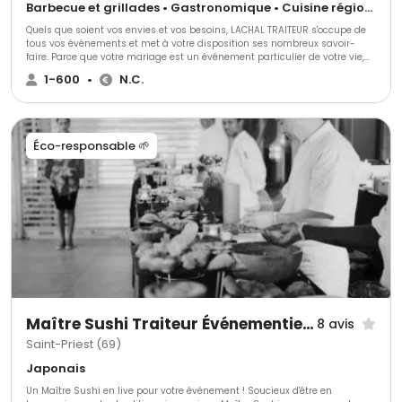
Barbecue et grillades • Gastronomique • Cuisine régionale
Quels que soient vos envies et vos besoins, LACHAL TRAITEUR s'occupe de
tous vos événements et met à votre disposition ses nombreux savoir-
faire. Parce que votre mariage est un événement particulier de votre vie,
faites le choix d'un traiteur professionnel et qualifié pour prendre en
1-600
•
N.C.
charge la mise en place de votre repas de noces. Lachal Traiteur vous
propose ses services pour que vous puissiez offrir à vos convives un
banquet de mariage à la hauteur de l'événement. Laissez-vous séduire
par sa cuisine variée et originale. Son secret : un savoir-faire unique et
des produits de qualité, Sélectionnés à la source et issus du terroir de la
Éco-responsable 🌱
Région Rhône-Alpes-Auvergne pour la plupart, ils sont travaillés dans les
règles de l'art et le respect des aliments . Ce soin permanent apporté aux
produits, combiné à une préparation sur place, permet à LACHAL TRAITEUR
de vous proposer une cuisine de qualité.
Maître Sushi Traiteur Événementiel Lyon
8 avis
Saint-Priest (69)
Japonais
Un Maître Sushi en live pour votre événement ! Soucieux d'être en