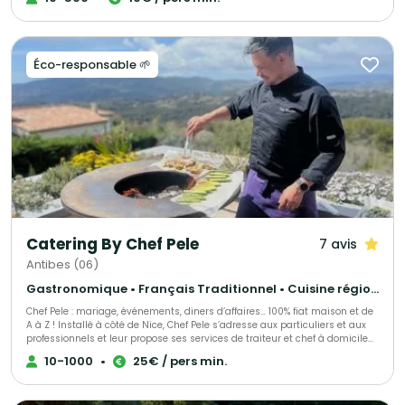
perfection selon vos demandes et vos exigences.
Éco-responsable 🌱
Catering By Chef Pele
7 avis
Antibes (06)
Gastronomique • Français Traditionnel • Cuisine régionale
Chef Pele : mariage, événements, diners d’affaires… 100% fiat maison et de
A à Z ! Installé à côté de Nice, Chef Pele s’adresse aux particuliers et aux
professionnels et leur propose ses services de traiteur et chef à domicile
pour l’organisation de leurs événements. Allant de l’organisation de
10-1000
•
25€ / pers min.
banquets (Prince du Danemark) à du consulting (boulangerie « Paul ») le
sérieux du chef est reconnu et apprécié. Afin de répondre à cette cuisine
d’excellence, Pele a su s’entourer des meilleurs fournisseurs de la Région.