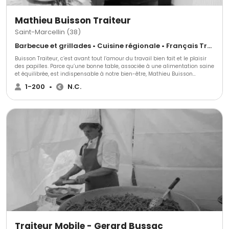
Mathieu Buisson Traiteur
Saint-Marcellin (38)
Barbecue et grillades • Cuisine régionale • Français Traditionnel
Buisson Traiteur, c’est avant tout l’amour du travail bien fait et le plaisir
des papilles. Parce qu’une bonne table, associée à une alimentation saine
et équilibrée, est indispensable à notre bien-être, Mathieu Buisson
prépare, pour vous, de délicieuses recettes à découvrir en boutique à
1-200
•
N.C.
Saint-Marcellin, entre Valence et Grenoble..
Traiteur Mobile - Gerard Bussac