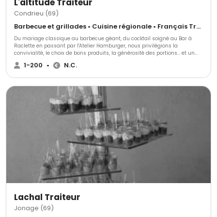
L'altitude Traiteur
Condrieu (69)
Barbecue et grillades • Cuisine régionale • Français Traditionnel
Du mariage classique au barbecue géant, du cocktail soigné au Bar à
Raclette en passant par l'Atelier Hamburger, nous privilégions la
convivialité, le choix de bons produits, la générosité des portions... et un
service toujours professionnel agréable. Passionnés et inventifs, nous
1-200
•
N.C.
aimons suivre nos clients dans leurs projets atypiques !
Lachal Traiteur
Jonage (69)