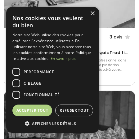
×
Nos cookies vous veulent
du bien
Notre site Web utilise des cookies pour
Globe Réception
3 avis
améliorer l'expérience utilisateur. En
Andrézieux-Bouthéon (42)
utilisant notre site Web, vous acceptez tous
Gastronomique • Cuisine régionale • Français Traditionnel
les cookies conformément à notre Politique
relative aux cookies.
En savoir plus
Spécialisés dans l'organisation d'évènement privé et professionnel dans
toute la France, nous serons ravies de vous préparer une prestation
traiteur et une décoration spécialement pour vous et adapté à votre
PERFORMANCE
thème. Nous mettons tout en œuvre pour accorder la décoration à votre
15-10000
•
N.C.
événement et créer une identité inédite.
CIBLAGE
FONCTIONNALITÉ
ACCEPTER TOUT
REFUSER TOUT
AFFICHER LES DÉTAILS