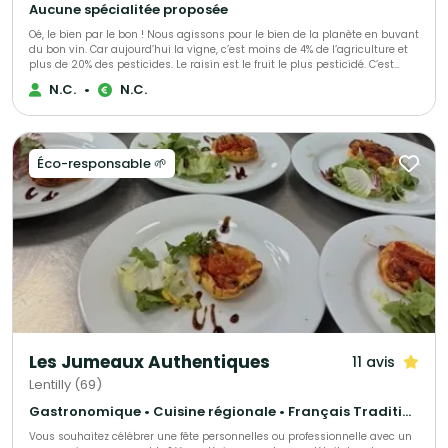
Aucune spécialitée proposée
Oé, le bien par le bon ! Nous agissons pour le bien de la planète en buvant
du bon vin. Car aujourd’hui la vigne, c’est moins de 4% de l’agriculture et
plus de 20% des pesticides. Le raisin est le fruit le plus pesticidé. C’est
triste. Alors nous avons décidé de nous secouer la grappe avec vous ! Ce
N.C.
•
N.C.
que vous allez déboucher avec Oé : - du bon vin - bio & vegan -
viticulteurs engagés - biodiversité préservée - du bien @bcorporation
Éco-responsable 🌱
Les Jumeaux Authentiques
11 avis
Lentilly (69)
Gastronomique • Cuisine régionale • Français Traditionnel
Vous souhaitez célébrer une fête personnelles ou professionnelle avec un