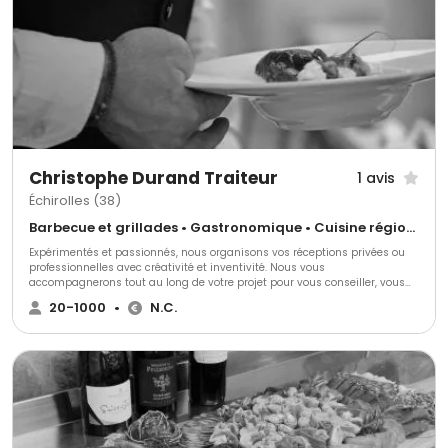
qualité. - Des ingrédients frais et locaux, soigneusement sélectionnés
auprès des artisans et producteurs de l'Hérault. - L’équilibre parfait entre
la tradition française et les inspirations méditerranéennes pour des
saveurs uniques. - Un service impeccable, discret et adapté aux
moindres exigences de votre événement. Confiez-nous vos moments
d’exception et laissez-nous créer pour vous une aventure gustative où
goût, élégance et émotion s’entrelacent.
Christophe Durand Traiteur
1 avis
Échirolles (38)
Barbecue et grillades • Gastronomique • Cuisine régionale
Expérimentés et passionnés, nous organisons vos réceptions privées ou
professionnelles avec créativité et inventivité. Nous vous
accompagnerons tout au long de votre projet pour vous conseiller, vous
aider, vous soulager en répondant exactement à toutes vos demandes et
20-1000
•
N.C.
nous nous adapterons à toutes vos exigences.