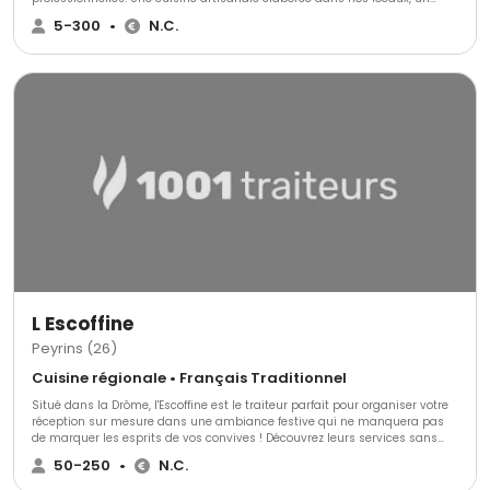
service de grande qualité. Quelque soit le nombre de vos convives nous
5-300
•
N.C.
assurons un accompagnement personnalisé en fonction de vos attentes.
L Escoffine
Peyrins (26)
Cuisine régionale • Français Traditionnel
Situé dans la Drôme, l'Escoffine est le traiteur parfait pour organiser votre
réception sur mesure dans une ambiance festive qui ne manquera pas
de marquer les esprits de vos convives ! Découvrez leurs services sans
plus attendre et faites votre choix pour un mariage unique.Situé entre
50-250
•
N.C.
Grenoble et Lyon, proche de Romans sur Isère, Peyrins a une excellente
position géographique qui vous permettra une grande flexibilité au