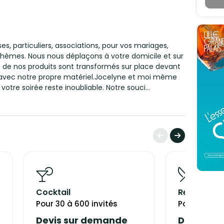
s, particuliers, associations, pour vos mariages,
thèmes. Nous nous déplaçons à votre domicile et sur
% de nos produits sont transformés sur place devant
avec notre propre matériel.Jocelyne et moi même
tre soirée reste inoubliable. Notre souci
grâce à notre expérience et notre savoir faire
cuisine maison traditionnelle et savoureuse - nous
er dans le choix de votre menu en fonction de votre
e nous intervenons sur les départements du
uons des livraisons plats seul ou repas complet à
us mettons à disposition table inox rampe de gaz et
s si besoinNous disposons :- 2 chapiteaux pour la
sport
Cocktail
Repas assi
0 a 1200 en fonte aluminium- 2 Fours industriel de 6
x250 - 2 Étuves 12 niveaux - 2 Friteuses - 4
Pour 30 à 600 invités
Pour 30 à 6
Grenne
Devis sur demande
Devis su