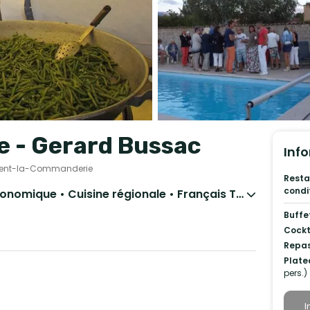
le - Gerard Bussac
Info
incent-la-Commanderie
Resta
condi
Barbecue et grillades • Gastronomique • Cuisine régionale • Français Traditionnel • Espagnol
Buffe
Cockt
Repas
Plate
pers.)
I