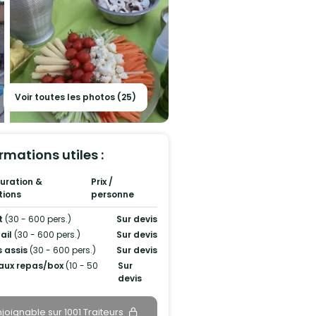
Voir toutes les photos (25)
rmations utiles :
uration &
Prix /
tions
personne
t
(30 - 600 pers.)
Sur devis
ail
(30 - 600 pers.)
Sur devis
 assis
(30 - 600 pers.)
Sur devis
aux repas/box
(10 - 50
Sur
devis
njoignable sur 1001 Traiteurs