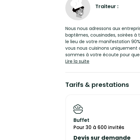
Traiteur :
Nous nous adressons aux entreprise
baptêmes, cousinades, soirées à 
le lieu de votre manifestation 90
vous nous cuisinons uniquement 
sommes à votre écoute pour que vo
permanent est de vous satisfaire 
Lire la suite
professionnel. Nous faisons de la 
vous proposons des menus complets festifs avec service à table et des apéritifs
dinatoire. Nous saurons vous guid
Tarifs & prestations
budget et vos exigences culinair
26/38/07/69/84/07/42.Nous effect
partir de 10 personnes et nous vo
bouteille pour réchauffer vos plat
fabrication des repas - Un véhicule frigorifique - Un véhicule utilitaire pour le tran
Buffet
de notre matériel - 6 poêles de 25
niveaux- 3 Planchas au gaz de 1100
Pour 30 à 600 invités
Percolateurs - Vaisselle Guy de 
Devis sur demande