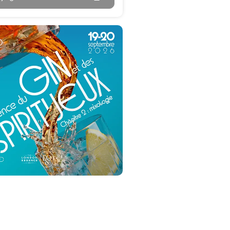
s
Plateaux repas/box
00 invités
Pour 10 à 50 invités
r demande
Devis sur demande