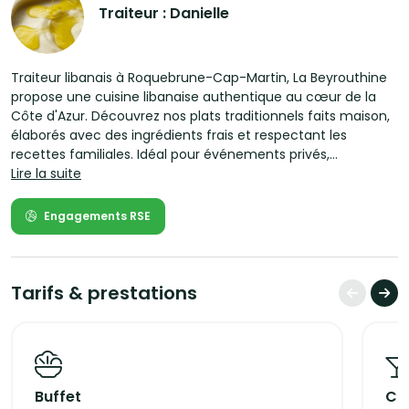
Traiteur : Danielle
Traiteur libanais à Roquebrune-Cap-Martin, La Beyrouthine
propose une cuisine libanaise authentique au cœur de la
Côte d'Azur. Découvrez nos plats traditionnels faits maison,
élaborés avec des ingrédients frais et respectant les
recettes familiales. Idéal pour événements privés,
professionnels ou repas à emporter, notre service offre une
Lire la suite
expérience culinaire raffinée et généreuse. La Beyrouthine,
où le goût du Liban rencontre une hospitalité incomparable.
Engagements RSE
Devis sur mesure et personnalisé.
Nous proposons une offre variée et personnalisée pour tous
types d’événements, qu’ils soient professionnels ou privés.
Nos prestations incluent une live station de comptoir à
Tarifs & prestations
falafel préparé sous les yeux de vos convives, des buffets
libanais raffinés, des plateaux repas pour entreprises, des
cocktails dînatoires, ainsi que des formules sur mesure pour
baptêmes, anniversaires ou séminaires et autres
événements.
Buffet
Coc
Nous proposons également des accords mets et vins