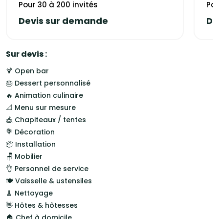
Pour 30 à 200 invités
Pou
libanais, avec une sélection exclusive de bouteilles
directement importées du Liban, pour offrir une expérience
Devis sur demande
De
gustative complète et originale. Notre savoir-faire repose
sur la qualité, la générosité et une cuisine maison fidèle aux
traditions libanaises.
Sur devis :
🍹 Open bar
🎂 Dessert personnalisé
🔥 Animation culinaire
📐 Menu sur mesure
🎪 Chapiteaux / tentes
💐 Décoration
📦 Installation
🪑 Mobilier
👌 Personnel de service
🍽️ Vaisselle & ustensiles
🧹 Nettoyage
👋 Hôtes & hôtesses
🏠 Chef à domicile