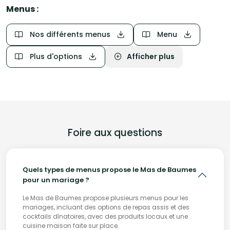
Menus :
- Une version végétarienne ou adaptée aux allergènes
> Les horaires supplémentaires et des modifications sont
Nos différents menus
Menu
possibles
> Les boissons ne sont pas incluses
Plus d'options
Afficher plus
Foire aux questions
Quels types de menus propose le Mas de Baumes
pour un mariage ?
Le Mas de Baumes propose plusieurs menus pour les
mariages, incluant des options de repas assis et des
cocktails dînatoires, avec des produits locaux et une
cuisine maison faite sur place.