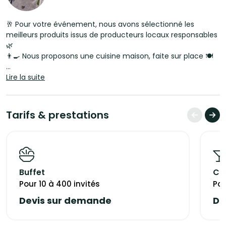
🥂 Pour votre événement, nous avons sélectionné les
meilleurs produits issus de producteurs locaux responsables
🌿
👨‍🍳 Nous proposons une cuisine maison, faite sur place 🍽️
✨ Pour votre événement, nous proposons :
Lire la suite
🍢 3 gammes de cocktails dînatoires
Tarifs & prestations
🍽️ 3 gammes de repas assis
➕ Avec une possibilité d’options supplémentaires pour
s’adapter au mieux à vos envies 🎯
Devis personnalisé sur demande.
Buffet
Coc
Les prestations Incluses :
- Le matériel, les couverts et le mobilier
Pour 10 à 400 invités
Pou
- Le service de 18h à 1h pour les événements et de 11h à 16h
Devis sur demande
De
pour les formules du lendemains
- L’eau plate minérale et gazeuse à volonté
- Le pains bio, tradition, céréales et sans gluten