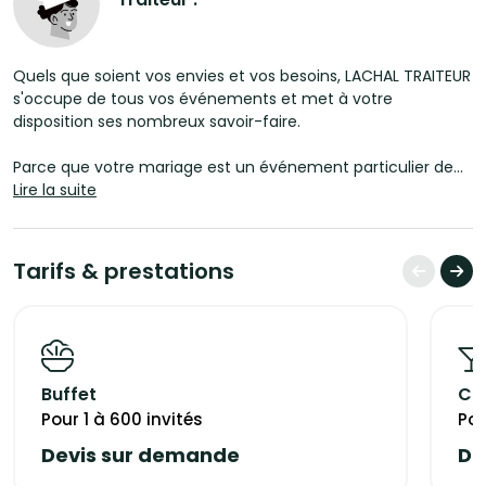
Quels que soient vos envies et vos besoins, LACHAL TRAITEUR
s'occupe de tous vos événements et met à votre
disposition ses nombreux savoir-faire.
Parce que votre mariage est un événement particulier de
votre vie, faites le choix d'un traiteur professionnel et
Lire la suite
qualifié pour prendre en charge la mise en place de votre
repas de noces. Lachal Traiteur vous propose ses services
pour que vous puissiez offrir à vos convives un banquet de
Tarifs & prestations
mariage à la hauteur de l'événement.
Laissez-vous séduire par sa cuisine variée et originale. Son
secret : un savoir-faire unique et des produits de qualité,
Sélectionnés à la source et issus du terroir de la Région
Buffet
Coc
Rhône-Alpes-Auvergne pour la plupart, ils sont travaillés
dans les règles de l'art et le respect des aliments .
Pour 1 à 600 invités
Pou
Devis sur demande
De
Ce soin permanent apporté aux produits, combiné à une