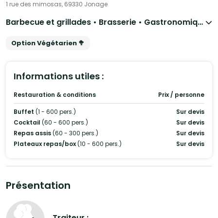
1 rue des mimosas, 69330 Jonage
Barbecue et grillades • Brasserie • Gastronomique • Nouvelle cuisine • Cuisine régionale • Français Traditionnel • Asiatique • Espagnol • Italien • Wedding Cake
Option Végétarien 🥦
Informations utiles :
Restauration & conditions
Prix / personne
Buffet
(1 - 600 pers.)
Sur devis
Cocktail
(60 - 600 pers.)
Sur devis
Repas assis
(60 - 300 pers.)
Sur devis
Plateaux repas/box
(10 - 600 pers.)
Sur devis
Présentation
Traiteur :