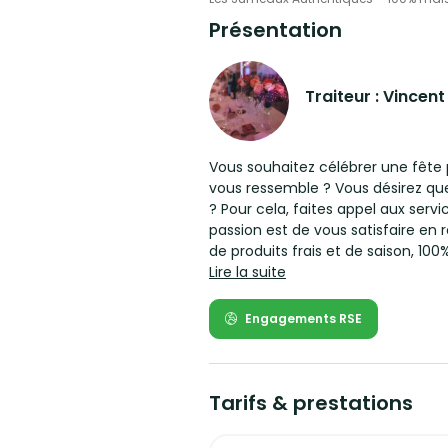
Présentation
Traiteur : Vincent
Vous souhaitez célébrer une fête personnel
vous ressemble ? Vous désirez qu
? Pour cela, faites appel aux serv
passion est de vous satisfaire en 
de produits frais et de saison, 100
créative et gourmande.
Lire la suite
Menus personnalisés et service t
Engagements RSE
Les Jumeaux Authentiques proposen
mesure de réaliser votre apéritif, 
respect des matières premières e
Tarifs & prestations
fil des saisons pour garantir fraîch