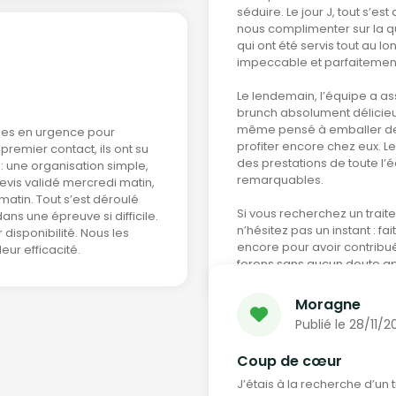
séduire. Le jour J, tout s’es
nous complimenter sur la qu
qui ont été servis tout au lo
impeccable et parfaitemen
Le lendemain, l’équipe a as
brunch absolument délicieux,
même pensé à emballer des 
ues en urgence pour
profiter encore chez eux. Le
remier contact, ils ont su
des prestations de toute l
 une organisation simple,
remarquables.
devis validé mercredi matin,
matin. Tout s’est déroulé
Si vous recherchez un trai
ns une épreuve si difficile.
n’hésitez pas un instant : f
 disponibilité. Nous les
encore pour avoir contribué
ur efficacité.
ferons sans aucun doute ap
Moragne
Publié le 28/11/2
Coup de cœur
J’étais à la recherche d’un 