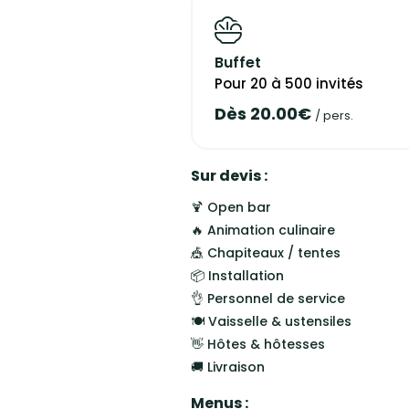
Organisation et livraison pour vos
Quelle que soit la nature de votr
Buffet
disposition pour étudier, tester, g
Pour 20 à 500 invités
livraisons sont possibles pour votr
professionnels pour en savoir dav
Dès 20.00€
/ pers.
Sur devis :
🍹 Open bar
🔥 Animation culinaire
🎪 Chapiteaux / tentes
📦 Installation
👌 Personnel de service
🍽️ Vaisselle & ustensiles
👋 Hôtes & hôtesses
🚚 Livraison
Menus :