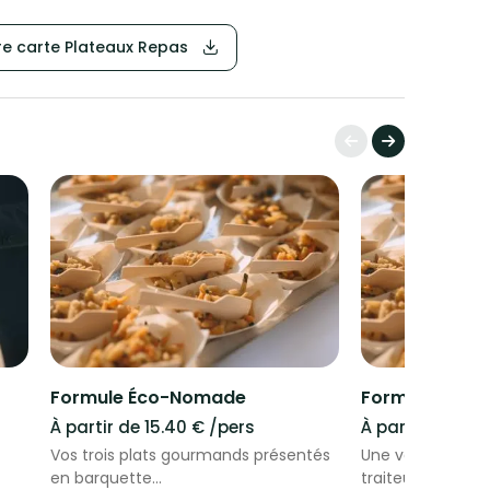
e carte Plateaux Repas
Formule Éco-Nomade
Formule Plate
À partir de 15.40 € /pers
À partir de 22.
Vos trois plats gourmands présentés
Une véritable ex
en barquette
traiteur, éléga