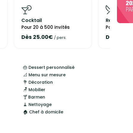
 réceptions privées ou professionnelles
e réception, Les jumeaux authentiques sont à votre
Cocktail
Repas assi
oûter et adapter la carte au gré de vos envies. Des
Pour 20 à 500 invités
Pour 20 à 5
e lieu de réception. N'hésitez pas à contacter ces
antage.
Dès 25.00€
Dès 30.0
/ pers.
🎂 Dessert personnalisé
📐 Menu sur mesure
💐 Décoration
🪑 Mobilier
🍸 Barmen
🧹 Nettoyage
🏠 Chef à domicile