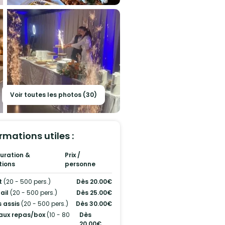
Voir toutes les photos (30)
rmations utiles :
uration &
Prix /
tions
personne
t
(20 - 500 pers.)
Dès 20.00€
ail
(20 - 500 pers.)
Dès 25.00€
 assis
(20 - 500 pers.)
Dès 30.00€
aux repas/box
(10 - 80
Dès
20.00€