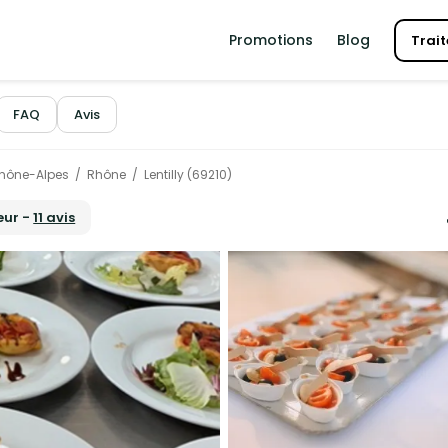
Promotions
Blog
Trait
FAQ
Avis
hône-Alpes
Rhône
Lentilly (69210)
œur -
11 avis