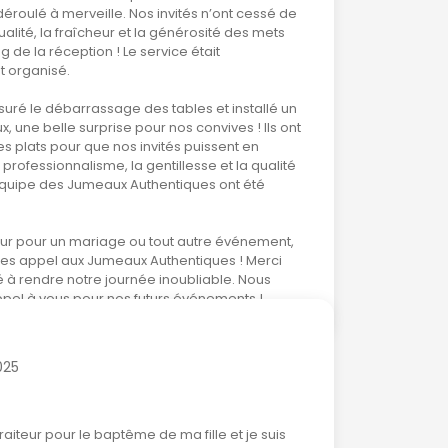
t déroulé à merveille. Nos invités n’ont cessé de
alité, la fraîcheur et la générosité des mets
ng de la réception ! Le service était
t organisé.
suré le débarrassage des tables et installé un
 une belle surprise pour nos convives ! Ils ont
plats pour que nos invités puissent en
 professionnalisme, la gentillesse et la qualité
’équipe des Jumeaux Authentiques ont été
teur pour un mariage ou tout autre événement,
aites appel aux Jumeaux Authentiques ! Merci
 à rendre notre journée inoubliable. Nous
pel à vous pour nos futurs événements !
025
traiteur pour le baptême de ma fille et je suis