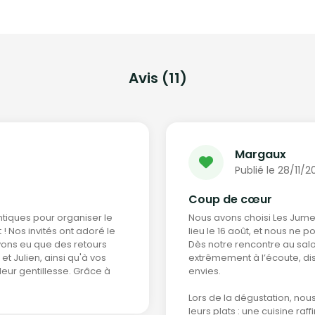
individuelle en carton recyclable,
présentée sur u
livrés dans un sachet en
repas complet, i
papier kraft élégant et éco-
vos réunions pro
responsable.
20€ HT
14€ HT
Avis (11)
Margaux
Publié le 28/11/2
Coup de cœur
tiques pour organiser le
Nous avons choisi Les Jume
t ! Nos invités ont adoré le
lieu le 16 août, et nous ne p
avons eu que des retours
Dès notre rencontre au sal
t Julien, ainsi qu'à vos
extrêmement à l’écoute, dis
leur gentillesse. Grâce à
envies.
Lors de la dégustation, no
leurs plats : une cuisine ra