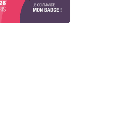
s
Plateaux repas/box
00 invités
Pour 10 à 80 invités
0€
Dès 20.00€
/ pers.
/ pers.