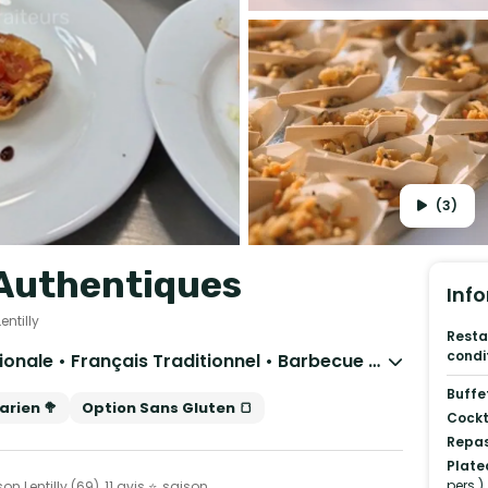
(3)
Authentiques
Info
entilly
Resta
condi
Gastronomique • Cuisine régionale • Français Traditionnel • Barbecue et grillades • Street Food • Pâtisseries et desserts
Buffe
rien 🥦
Option Sans Gluten 🍞
Cockt
Repas
Plate
pers.)
Lentilly (69), 11 avis ⭐, saison