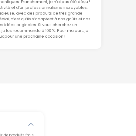
entiques. Franchement, je n’ai pas été déçu !
activité et d’un professionnalisme incroyables.
élicieuse, avec des produits de très grande
énial, c’est qu’ils s’adaptent à nos goûts et nos
s idées originales. Si vous cherchez un
 je les recommande à 100 %. Pour ma part, je
eux pour une prochaine occasion !
r de produits frais