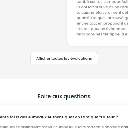
tombé sur Les Jumeaux Auth
Ils ont fait preuve d’une ré
La cuisine était vraiment d
qualité. Ce que j’ai trouvé g
envies tout en proposant de
traiteur pour un événement,
ferai sans hésiter appel à 
Afficher toutes les évaluations
Foire aux questions
oints forts des Jumeaux Authentiques en tant que traiteur ?
tiques se distinguent par leur cuisine 100% faite maison, élaborée à parti