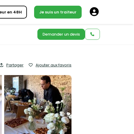
eur en 48H
Je suis un traiteur
Demander un devis
Partager
Ajouter aux favoris