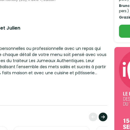
Brunc
pers.)
Grazi
 et Julien
les ou professionnelle avec un repas qui
e chaque détail de votre menu soit pensé avec vous
ices du traiteur Les Jumeaux Authentiques. Leur
réalisant l'ensemble des mets salés et sucrés à partir
% faits maison et avec une cuisine et pâtisserie
raiteur complet pour mariage
t une prestation traiteur complète. Ils seront en
vin d’honneur, entrées, plats et desserts, dans le
t avec une touche authentique. La carte évolue au
eur et qualité.