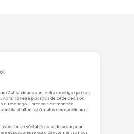
n grand plateau
déal pour
fessionnelles
025
aux Authentiques pour notre mariage qui a eu
ouvions pas être plus ravis de cette décision.
on du mariage, Florence s’est montrée
ponible et attentive à toutes nos questions et
us avons eu un véritable coup de cœur pour
ffinée et savoureuse qui a directement su nous