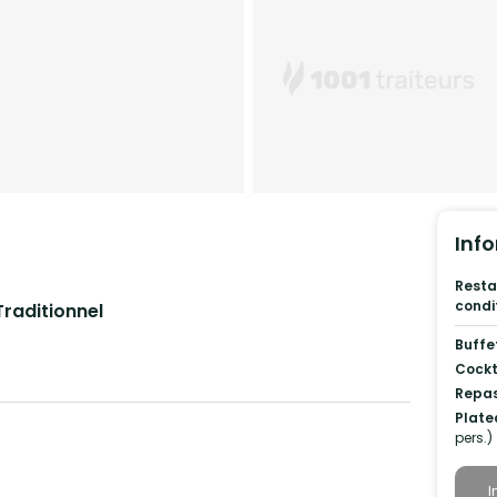
Info
Resta
condi
Traditionnel
Buffe
Cockt
Repas
Plate
pers.)
I