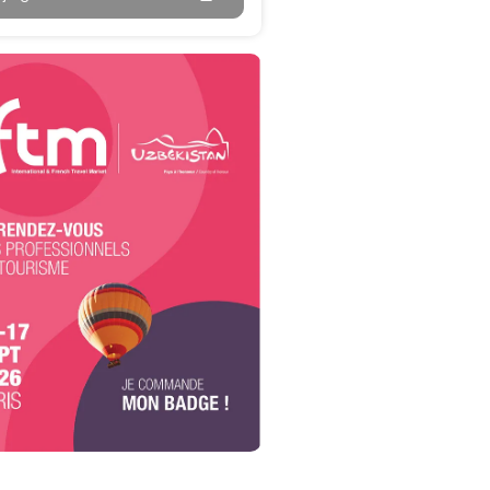
s
Plateaux repas/box
50 invités
Pour 50 à 250 invités
r demande
Devis sur demande