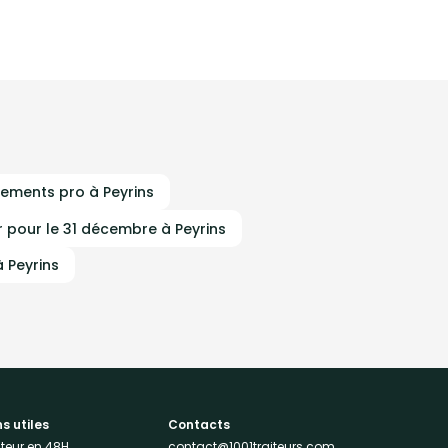
nements pro à Peyrins
r pour le 31 décembre à Peyrins
à Peyrins
ns utiles
Contacts
iteur en 48H
contact@1001traiteurs.com