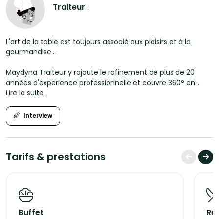
Traiteur :
L'art de la table est toujours associé aux plaisirs et à la
gourmandise...
Maydyna Traiteur y rajoute le rafinement de plus de 20
années d'experience professionnelle et couvre 360° en
matiere de service traiteurs:
Lire la suite
Petits
Interview
dejeuner,Repas.d'affaires,Boxlunch,Buffets,Banquets,Mariages,
ou Cocktail Dinatoire,B.B.Q de luxe Etc....
Maydyna Traiteur sera trouver les saveurs unique ainsi qu'un
Tarifs & prestations
service de professionnelle et dynamique qu'il ce doit pour
aider la magie a ce forger. ingredients essentielle pour
obtenir un moments magique et unique.
Pour plus d'informations, c'est
Buffet
Re
ici:https://www.maydynatraiteur.com/notresavoirfaire