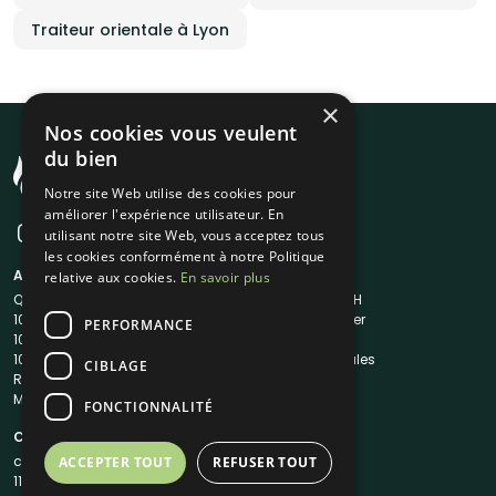
Traiteur orientale à Lyon
×
Nos cookies vous veulent
du bien
Notre site Web utilise des cookies pour
améliorer l'expérience utilisateur. En
utilisant notre site Web, vous acceptez tous
les cookies conformément à notre Politique
A propos
Liens utiles
relative aux cookies.
En savoir plus
Qui sommes-nous ?
Traiteur en 48H
1001Salles
Nous contacter
PERFORMANCE
1001Salles PRO
FAQ
1001DJ
Mentions légales
CIBLAGE
Reserverunbar
CGV
MP2
CGU
FONCTIONNALITÉ
Contacts
contact@1001traiteurs.com
ACCEPTER TOUT
REFUSER TOUT
11 Rue Maurice Grandcoing