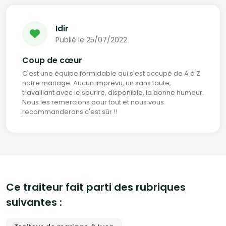
- Cocktail
- Soirée/célébration
- Soirée VIP
Idir
- Lancement de produits
Publié le 25/07/2022
- etc.
Notre service traiteur est accessible aux entreprises et aux
Coup de cœur
particuliers n'hésitez pas à nous demander un devis
C'est une équipe formidable qui s'est occupé de A à Z
notre mariage. Aucun imprévu, un sans faute,
travaillant avec le sourire, disponible, la bonne humeur.
Nous les remercions pour tout et nous vous
recommanderons c'est sûr !!
Ce traiteur fait parti des rubriques
suivantes :