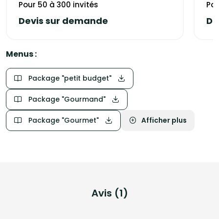
Pour 50 à 300 invités
Pou
Etude et devis personnalisé selon vos besoins car chaque
évènement est différent.
Devis sur demande
De
NOTRE SPÉCIALITÉ : LES MECHOUIS
Mais egalement:
Menus :
Evénement d'affaires
- Salons
Package "petit budget"
- Repas d'entreprise
- Séminaire
Package "Gourmand"
- Convention
- Congrès
- Colloque
Package "Gourmet"
Afficher plus
- Salon B to B
- Incentive
Evénement clé en main
- Parlons en!!
Avis (1)
Evénements grand public
- Mariages
- Salon