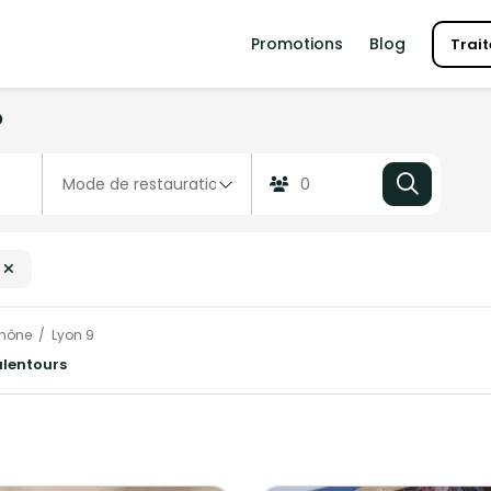
Promotions
Blog
Trait
?
hône
Lyon 9
alentours