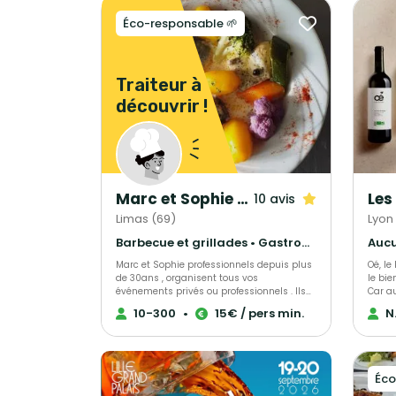
Éco-responsable 🌱
Traiteur à
découvrir !
Marc et Sophie Traiteur Cuisine & Services
Les
10 avis
Limas (69)
Lyon
Barbecue et grillades • Gastronomique • Français Traditionnel
Aucu
Marc et Sophie professionnels depuis plus
Oé, le
de 30ans , organisent tous vos
le bie
événements privés ou professionnels . Ils
Car au
répondront à toutes vos demandes et
de l’a
10-300
•
15€ / pers min.
N
attentes . Ils seront attentifs à vos envies,
pestic
ils travaillent dans la créativité, tout est
pestic
personnalisable. Ils utilisent des produits
décid
de qualité, des viandes fraiches et
vous ! Ce que vous allez déboucher a
françaises pour une cuisine maison.
Oé : -
Éco
viticu