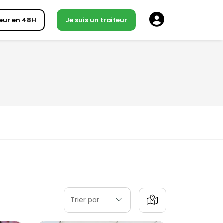
eur en 48H
Je suis un traiteur
Trier par