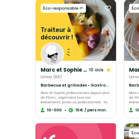
Éco-responsable 🌱
Éco
Traiteur à
découvrir !
Marc et Sophie Traiteur Cuisine & Services
10 avis
Limas (69)
Lima
Barbecue et grillades • Gastronomique • Français Traditionnel
Marc et Sophie professionnels depuis plus
Marc 
de 30ans , organisent tous vos
de 30
événements privés ou professionnels . Ils
événem
répondront à toutes vos demandes et
répon
10-300
•
15€ / pers min.
1
attentes . Ils seront attentifs à vos envies,
attent
ils travaillent dans la créativité, tout est
ils tr
personnalisable. Ils utilisent des produits
person
de qualité, des viandes fraiches et
de qua
françaises pour une cuisine maison.
Éco