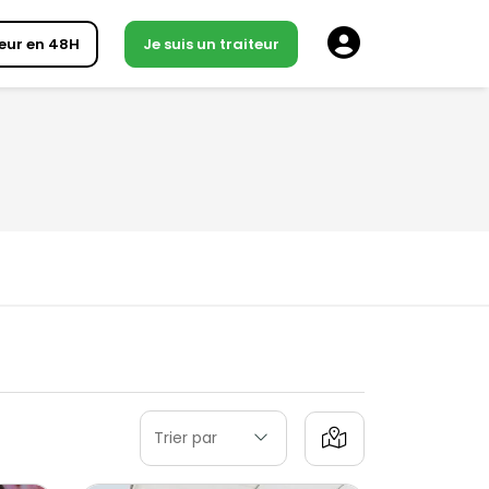
eur en 48H
Je suis un traiteur
Trier par