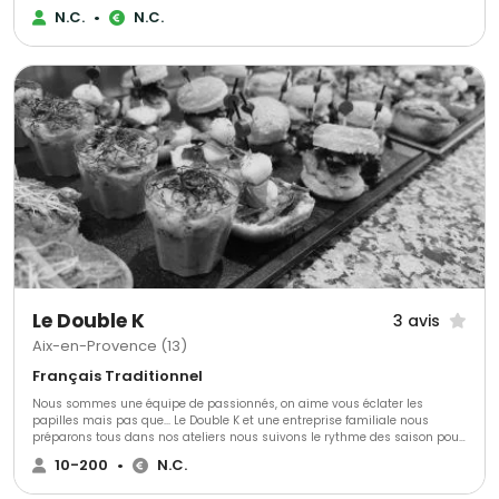
triste. Alors nous avons décidé de nous secouer la grappe avec vous ! Ce
N.C.
•
N.C.
que vous allez déboucher avec Oé : - du bon vin - bio & vegan -
viticulteurs engagés - biodiversité préservée - du bien @bcorporation
Le Double K
3 avis
Aix-en-Provence (13)
Français Traditionnel
Nous sommes une équipe de passionnés, on aime vous éclater les
papilles mais pas que... Le Double K et une entreprise familiale nous
préparons tous dans nos ateliers nous suivons le rythme des saison pour
nos produits.
10-200
•
N.C.