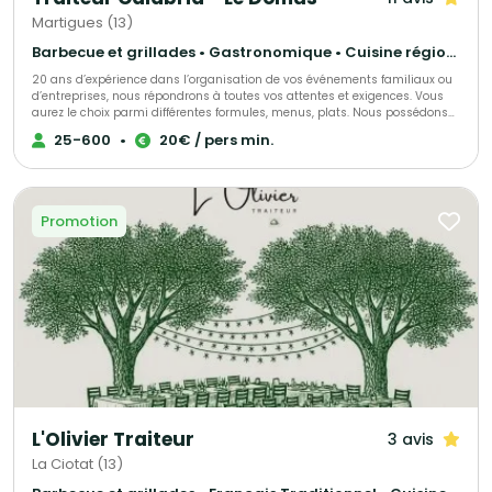
Martigues (13)
Barbecue et grillades • Gastronomique • Cuisine régionale
20 ans d’expérience dans l’organisation de vos événements familiaux ou
d’entreprises, nous répondrons à toutes vos attentes et exigences. Vous
aurez le choix parmi différentes formules, menus, plats. Nous possédons
une salle pour vous recevoir vous et vos convives (Palatino, 40pers.), avec
25-600
•
20€ / pers min.
terrasse privée et une vue exceptionnelle.
Promotion
L'Olivier Traiteur
3 avis
La Ciotat (13)