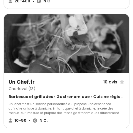
20-400
•
N.C.
Moulin Bleu traiteur c'est une équipe de professionnels de l'événementiel
depuis plus de 20 ans qui saura parfaitement vous conseiller et vous
guider dans l'organisation de votre réception.
Un Chef.fr
10 avis
Charleval (13)
Barbecue et grillades • Gastronomique • Cuisine régionale
Un-chef.fr est un service personnalisé qui propose une expérience
culinaire unique à domicile. En tant que chef à domicile, je crée des
menus sur-mesure et prépare des repas gastronomiques directement
chez vous, pour des dîners intimes, des soirées entre amis, des repas
10-50
•
N.C.
d'affaires ou des événements spéciaux. Profitez d'une cuisine raffinée, sans
avoir à quitter le confort de votre maison, avec un service qui s’adapte à
vos goûts et à vos attentes.