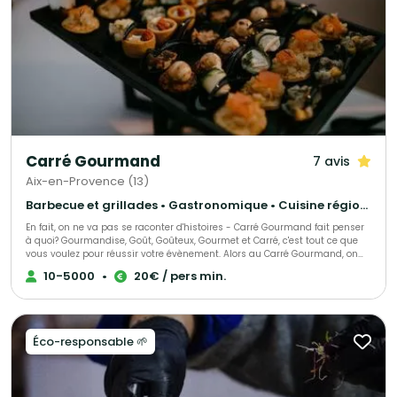
Carré Gourmand
7 avis
Aix-en-Provence (13)
Barbecue et grillades • Gastronomique • Cuisine régionale
En fait, on ne va pas se raconter d'histoires - Carré Gourmand fait penser
à quoi? Gourmandise, Goût, Goûteux, Gourmet et Carré, c'est tout ce que
vous voulez pour réussir votre évènement. Alors au Carré Gourmand, on
peut dire encore beaucoup de choses... Le mieux c'est de goûter. Jérôme
10-5000
•
20€ / pers min.
GHIBAUDO
Éco-responsable 🌱