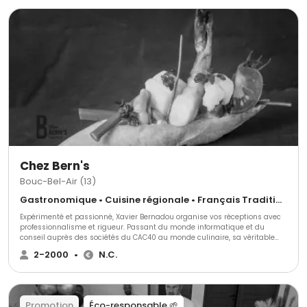
Chez Bern's
Bouc-Bel-Air (13)
Gastronomique • Cuisine régionale • Français Traditionnel
Expérimenté et passionné, Xavier Bernadou organise vos réceptions avec
professionnalisme et rigueur. Passant du monde informatique et du
conseil auprès des sociétés du CAC40 au monde culinaire, sa véritable
passion. Il vous proposera un large choix de prestations haut de gamme
2-2000
•
N.C.
dans une ambiance conviviale et chaleureuse.
Promotion
Éco-responsable 🌱