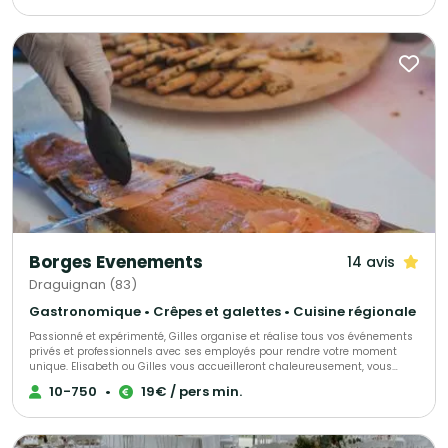
baptêmes, repas d'association et repas de village.
Borges Evenements
14 avis
Draguignan (83)
Gastronomique • Crêpes et galettes • Cuisine régionale
Passionné et expérimenté, Gilles organise et réalise tous vos événements
privés et professionnels avec ses employés pour rendre votre moment
unique. Elisabeth ou Gilles vous accueilleront chaleureusement, vous
proposant conseils et aides pour vous permettre de rendre ce jour parfait.
10-750
•
19€ / pers min.
Tout est personnalisable afin que votre réception soit un succès.