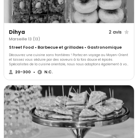
Dihya
2 avis
Marseille 13 (13)
Street Food • Barbecue et grillades • Gastronomique
Découvrez une cuisine sans frontières ! Partez en voyage au Moyen-Orient
et laissez vous séduire par des saveurs à la fois douce et épicés.
Spécialistes de la cuisine orientale, nous nous adaptons également à vos
envies grâce à notre équipe de chefs internationaux.
20-300
•
N.C.