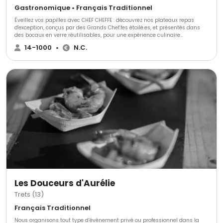
Gastronomique • Français Traditionnel
Éveillez vos papilles avec CHEF CHEFFE : découvrez nos plateaux repas
d'exception, conçus par des Grands Chef.fes étoilé.es, et présentés dans
des bocaux en verre réutilisables, pour une expérience culinaire
sophistiquée et mémorable digne des plus grands restaurants.
14-1000
•
N.C.
Les Douceurs d'Aurélie
Trets (13)
Français Traditionnel
Nous organisons tout type d’événement privé ou professionnel dans la