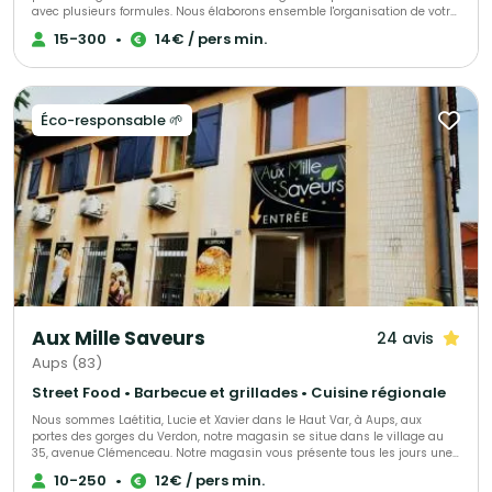
avec plusieurs formules. Nous élaborons ensemble l'organisation de votre
projet et l'accueil de vos invités pour un moment inoubliable.
15-300
•
14€ / pers min.
Éco-responsable 🌱
Aux Mille Saveurs
24 avis
Aups (83)
Street Food • Barbecue et grillades • Cuisine régionale
Nous sommes Laétitia, Lucie et Xavier dans le Haut Var, à Aups, aux
portes des gorges du Verdon, notre magasin se situe dans le village au
35, avenue Clémenceau. Notre magasin vous présente tous les jours une
gamme de plats à emporter de l'entrée au dessert, nous vous proposons
10-250
•
12€ / pers min.
également nos services pour toutes vos réceptions, mariages, cocktails,