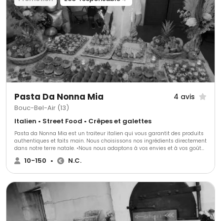
Pasta Da Nonna Mia
4 avis
Bouc-Bel-Air (13)
Italien • Street Food • Crêpes et galettes
Pasta da Nonna Mia est un traiteur italien qui vous garantit des produits
authentiques et faits main. Nous choisissons nos ingrédients directement
dans notre terre natale. •Nous nous adaptons à vos envies et à vos goûts.
•Notre objectif : vous ravir avec des plats élaborés par notre chef. •Notre
10-150
•
N.C.
offre est entièrement personnalisable. Nous offrons également un service
de buffet, avec ou sans mise en place Découvrez notre savoir faire
artisanale dans notre épicerie à Bouc-Bel-Air. Cela vous aidera à faire un
choix éclairé parmi notre vaste sélection de produits.