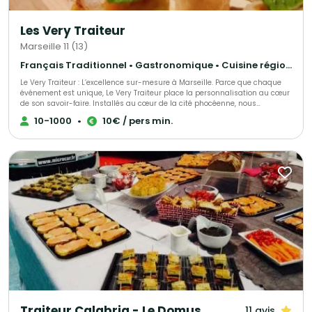
Les Very Traiteur
Marseille 11 (13)
Français Traditionnel • Gastronomique • Cuisine régionale
Le Very Traiteur : L’excellence sur-mesure à Marseille. Parce que chaque
événement est unique, Le Very Traiteur place la personnalisation au cœur
de son savoir-faire. Installés au cœur de la cité phocéenne, nous
concevons des expériences culinaires qui vous ressemblent. Que vous
10-1000
•
10€ / pers min.
soyez un particulier célébrant un moment de vie ou une entreprise en
quête de prestige, nous créons des menus exclusifs adaptés à vos envies,
vos contraintes et votre budget. Notre promesse ? Une cuisine de passion,
une logistique sans faille et ce petit "plus" qui rendra votre réception
inoubliable.
Traiteur Calabria - Le Domus
11 avis