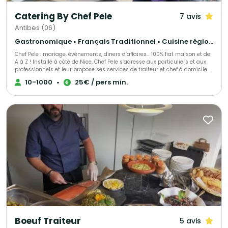
Catering By Chef Pele
7 avis
Antibes (06)
Gastronomique • Français Traditionnel • Cuisine régionale
Chef Pele : mariage, événements, diners d’affaires… 100% fiat maison et de
A à Z ! Installé à côté de Nice, Chef Pele s’adresse aux particuliers et aux
professionnels et leur propose ses services de traiteur et chef à domicile
pour l’organisation de leurs événements. Allant de l’organisation de
10-1000
•
25€ / pers min.
banquets (Prince du Danemark) à du consulting (boulangerie « Paul ») le
sérieux du chef est reconnu et apprécié. Afin de répondre à cette cuisine
d’excellence, Pele a su s’entourer des meilleurs fournisseurs de la Région.
Il offre à sa clientèle des produits de qualité et des vins sélectionnés par
un Maître Sommelier.
Boeuf Traiteur
5 avis