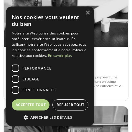
×
Nos cookies vous veulent
du bien
Notre site Web utilise des cookies pour
améliorer l'expérience utilisateur. En
utilisant notre site Web, vous acceptez tous
les cookies conformément à notre Politique
Atelier des Gourmets
relative aux cookies.
En savoir plus
La Celle (83)
PERFORMANCE
Gastronomique • Français Traditionnel
Vous recherchez un traiteur? Atelier des Gourmets vous proposent une
CIBLAGE
cuisine raffinée, créative et aux goûts du jour. Nous mettons en scène
votre réception avec notre touche personnelle. La créativité culinaire et le
FONCTIONNALITÉ
goût de l'extraordinaire, pour toujours satisfaire en ayant l'art et la
10-600
•
N.C.
manière. Notre devise est de faire de votre réception un moment
d'exception. Nouveau concept en plus de notre traiteur FOOD truck
ACCEPTER TOUT
REFUSER TOUT
AFFICHER LES DÉTAILS