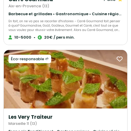
Aix-en-Provence (13)
Barbecue et grillades • Gastronomique • Cuisine régionale
En fait, on ne va pas se raconter d'histoires - Carré Gourmand fait penser
à quoi? Gourmandise, Goût, Goûteux, Gourmet et Carré, c'est tout ce que
vous voulez pour réussir votre évènement. Alors au Carré Gourmand, on
peut dire encore beaucoup de choses... Le mieux c'est de goûter. Jérôme
10-5000
•
20€ / pers min.
GHIBAUDO
Éco-responsable 🌱
Les Very Traiteur
Marseille 11 (13)