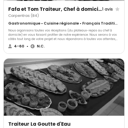
Fafa et Tom Traiteur, Chef à domicile
1 avis
Carpentras (84)
Gastronomique • Cuisine régionale • Français Traditionnel
Nous organisons toutes vos réceptions (du plateaux-repas au chef à
domicile) en vous faisant profiter de notre expérience. Nous serons à vos
côtés tout long de votre projet et nous répondrons à toutes vos attentes,
envies et nous nous adapterons à toutes vos exigences. Nous vous
4-60
•
N.C.
accompagnerons pour vous conseiller, vous aider, vous soulager pour que
vous puissiez profiter de vos convives.
Traiteur La Goutte d'Eau