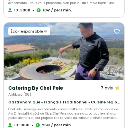
événements ! Nous vous proposons bien plus qu’un simple repas : une
véritable immersion dans l’art de la gastronomie. Notre cuisine,
10-3000
•
10€ / pers min.
profondément ancrée dans le respect des saisons, des terroirs et des
artisans locaux, sublime chaque produit pour éveiller vos sens. Créativité,
raffinement et générosité sont au cœur de chacune de nos créations,
pensées sur-mesure pour marquer vos invités et sublimer vos instants
précieux. Chez Les Sens du Lez, nous vous garantissons : - Une cuisine 100
Éco-responsable 🌱
% maison, réalisée dans notre laboratoire pour une maîtrise totale de la
qualité. - Des ingrédients frais et locaux, soigneusement sélectionnés
auprès des artisans et producteurs de l'Hérault. - L’équilibre parfait entre
la tradition française et les inspirations méditerranéennes pour des
saveurs uniques. - Un service impeccable, discret et adapté aux
moindres exigences de votre événement. Confiez-nous vos moments
d’exception et laissez-nous créer pour vous une aventure gustative où
goût, élégance et émotion s’entrelacent.
Catering By Chef Pele
7 avis
Antibes (06)
Gastronomique • Français Traditionnel • Cuisine régionale
Chef Pele : mariage, événements, diners d’affaires… 100% fiat maison et de
A à Z ! Installé à côté de Nice, Chef Pele s’adresse aux particuliers et aux
professionnels et leur propose ses services de traiteur et chef à domicile
pour l’organisation de leurs événements. Allant de l’organisation de
10-1000
•
25€ / pers min.
banquets (Prince du Danemark) à du consulting (boulangerie « Paul ») le