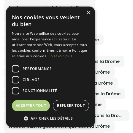
Traiteur mariage halal dans la Drôme
×
Nos cookies vous veulent
Traiteur casher tarif dans la Drôme
du bien
Menu traiteur africain dans la Drôme
Notre site Web utilise des cookies pour
améliorer l'expérience utilisateur. En
Cocktail dînatoire libanais dans la Drôme
utilisant notre site Web, vous acceptez tous
Plats créoles traiteur dans la Drôme
les cookies conformément à notre Politique
relative aux cookies.
En savoir plus
Traiteur vegetarien haut de gamme dans la Drôme
PERFORMANCE
Traiteur vegan haut de gamme dans la Drôme
CIBLAGE
Traiteur cuisine cuisine régionale dans la Drôme
FONCTIONNALITÉ
Traiteur cuisine français traditionnel dans la Drôme
Traiteur cuisine sans gluten dans la Drôme
ACCEPTER TOUT
REFUSER TOUT
Traiteur cuisine pâtisseries et desserts dans la Drôme
AFFICHER LES DÉTAILS
Traiteur cuisine gastronomique dans la Drôme