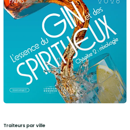
exigences et au budget de chacun. Richard est un passionné et
amoureux de la bonne cuisine, à travers des recettes d’antan ou une
cuisine raffinée il sera émerveiller vos papilles en travaillant les produits
de saison afin de vous en proposer le meilleur. Pour s’adapter aux
différentes demandes, ils gèrent selon les besoins de chacun les arts de
la table (vaisselle en porcelaine ou Villeroy et Bosch, nappe et serviette en
tissu ou matière non tissée), le personnel pour un service à l’assiette, les
mises en place, les softs et toutes options sur demande. Très mobiles et
s’adaptant à différents lieux, ils sauront répondre à vos demandes en
ajustant leurs propositions. Ils réalisent également des repas en livraison
sans service cuisine ou service en salle ou seulement un service en
cuisine. O.R TRAITEUR est à votre écoute et tiendra compte de vos
exigences et demandes afin de vous proposer et de réaliser pour vous la
prestation qui saura garantir votre satisfaction. A très bientôt !
Traiteurs par ville