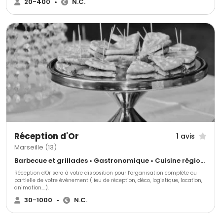
20-400
•
N.C.
Moulin Bleu traiteur c'est une équipe de professionnels de l'événementiel
depuis plus de 20 ans qui saura parfaitement vous conseiller et vous
guider dans l'organisation de votre réception.
Réception d'Or
1 avis
Marseille (13)
Barbecue et grillades • Gastronomique • Cuisine régionale
Réception d'Or sera à votre disposition pour l’organisation complète ou
partielle de votre événement (lieu de réception, déco, logistique, location,
animation….).
30-1000
•
N.C.