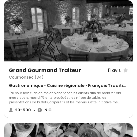
Grand Gourmand Traiteur
11 avis
Cournonsec (34)
Gastronomique • Cuisine régionale • Français Traditionnel
J'ai pour habitude de me déplacer chez les clients afin de montrer, via
mes visuels, mes différents procédés : les mises de table, les
présentations de buffets, d'apéritifs et les menus. Cette initiative me
permet de définir la prestation la plus adaptée à vos attentes Alors,
20-500
•
N.C.
n'hésitez pas.. Appelez moi ou envoyez moi une demande ...