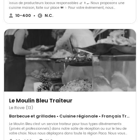
issus de producteurs locaux responsables 🌿 👨‍🍳 Nous proposons une
cuisine maison, faite sur place 🍽️ ✨ Pour votre événement, nous
proposons : 🍢 3 gammes de cocktails dînatoires 🍽️ 3 gammes de repas
10-400
•
N.C.
assis ➕ Avec une possibilité d’options supplémentaires pour s’adapter au
mieux à vos envies 🎯
Le Moulin Bleu Traiteur
Le Rove (13)
Barbecue et grillades • Cuisine régionale • Français Traditionnel
Le Moulin Bleu c'est un service traiteur pour tous types d'événements
(privés et professionnels) dans notre salle de réception ou sur le lieu de
votre choix. Nous nous déplaçons dans toute la région Paca. Nous vous
proposons une prestation de qualité et entièrement personnalisée. Le