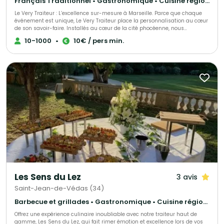
Français Traditionnel • Gastronomique • Cuisine régionale
Le Very Traiteur : L’excellence sur-mesure à Marseille. Parce que chaque
événement est unique, Le Very Traiteur place la personnalisation au cœur
de son savoir-faire. Installés au cœur de la cité phocéenne, nous
concevons des expériences culinaires qui vous ressemblent. Que vous
10-1000
•
10€ / pers min.
soyez un particulier célébrant un moment de vie ou une entreprise en
quête de prestige, nous créons des menus exclusifs adaptés à vos envies,
vos contraintes et votre budget. Notre promesse ? Une cuisine de passion,
une logistique sans faille et ce petit "plus" qui rendra votre réception
inoubliable.
Les Sens du Lez
3 avis
Saint-Jean-de-Védas (34)
Barbecue et grillades • Gastronomique • Cuisine régionale
Offrez une expérience culinaire inoubliable avec notre traiteur haut de
gamme, Les Sens du Lez, qui fait rimer émotion et excellence lors de vos