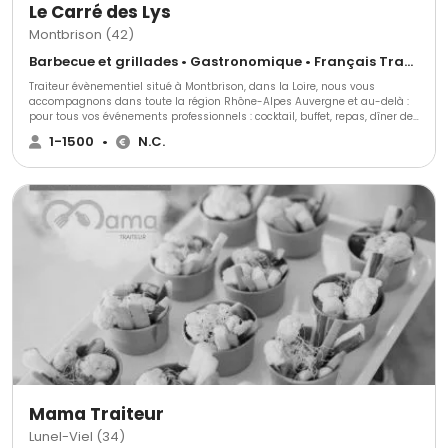
Le Carré des Lys
Montbrison (42)
Barbecue et grillades • Gastronomique • Français Traditionnel
Traiteur évènementiel situé à Montbrison, dans la Loire, nous vous
accompagnons dans toute la région Rhône-Alpes Auvergne et au-delà :
pour tous vos événements professionnels : cocktail, buffet, repas, dîner de
gala, plateaux repas, arbre de noël, assemblée générale..et pour toutes
1-1500
•
N.C.
vos réceptions privées : baptême, anniversaire, mariage, repas associatif...
Nos chefs cuisiniers amoureux de beaux et bons produits, sauront vous
proposer la prestation dont vous souhaitez, en privilégiant des
partenaires locaux, notamment éleveurs et producteurs de légumes.
Partenaire des plus beaux et prestigieux lieux de réception pour vos
événements familiaux ou professionnels, nous vous proposons
d’organiser votre réception clé en main... Au plaisir d'échanger avec vous !
Mama Traiteur
Lunel-Viel (34)