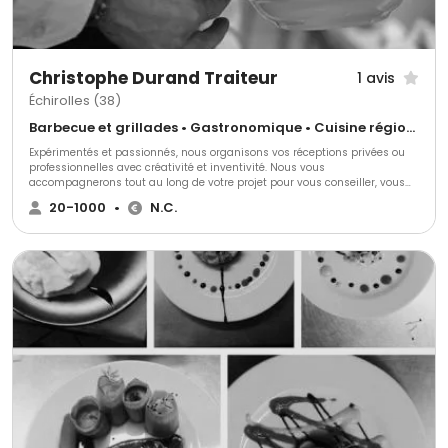
Christophe Durand Traiteur
1 avis
Échirolles (38)
Barbecue et grillades • Gastronomique • Cuisine régionale
Expérimentés et passionnés, nous organisons vos réceptions privées ou
professionnelles avec créativité et inventivité. Nous vous
accompagnerons tout au long de votre projet pour vous conseiller, vous
aider, vous soulager en répondant exactement à toutes vos demandes et
20-1000
•
N.C.
nous nous adapterons à toutes vos exigences.