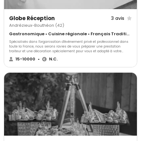
Globe Réception
3 avis
Andrézieux-Bouthéon (42)
Gastronomique • Cuisine régionale • Français Traditionnel
Spécialisés dans l'organisation d'évènement privé et professionnel dans
toute la France, nous serons ravies de vous préparer une prestation
traiteur et une décoration spécialement pour vous et adapté à votre
thème. Nous mettons tout en œuvre pour accorder la décoration à votre
15-10000
•
N.C.
événement et créer une identité inédite.