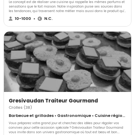
Le concept est de réaliser une cuisine qui rappelle les mêmes parfums et
sensations que le fait maison. Notre inspiration puise ses sources dans
les tendances, qui traversent notre métier mais aussi dans le produit qu'il
nous semble indispensable de valoriser. Ainsi, nourri par notre savoir-
10-1000
•
N.C.
faire, notre attachement à la qualité est à l'origine de la sélection de
produits que nous travaillons. Notre philosophie s'inscrit dans nos valeurs
fondamentales : respect, rigueur, raffinement, et qualité s'expriment pour
le plaisir de se retrouver et la gourmandise partagée.
Gresivaudan Traiteur Gourmand
Crolles (38)
Barbecue et grillades • Gastronomique • Cuisine régionale
Vous préparez votre grand jour et cherchez des idées pour régaler vos
convives pour cette occasion spéciale ? Grésivaudan Traiteur Gourmand
vous invite dans son univers gastronomique où tout est beau et bon.