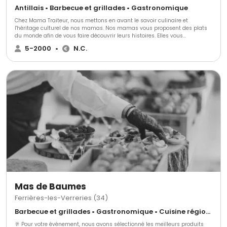
Antillais • Barbecue et grillades • Gastronomique
Chez Mama Traiteur, nous mettons en avant le savoir culinaire et
l'héritage culturel de nos mamas. ​Nos mamas vous proposent des plats
du monde afin de vous faire découvrir leurs histoires. Elles vous
promettent de voyager au bout du monde. ​Chaque semaine, de nouveaux
5-2000
•
N.C.
plats sont proposés en pré-commandes sur notre site afin que vous
puissiez régaler vos convives et vos familles. ​Aux professionnels, nos
mamas proposent leurs services de prestations traiteur et d'organisation
d'événements. Car oui ! Depuis 2015, elles sont aussi expertes de
l'organisation d'événements pour professionnels.
Mas de Baumes
Ferrières-les-Verreries (34)
Barbecue et grillades • Gastronomique • Cuisine régionale
🥂 Pour votre événement, nous avons sélectionné les meilleurs produits