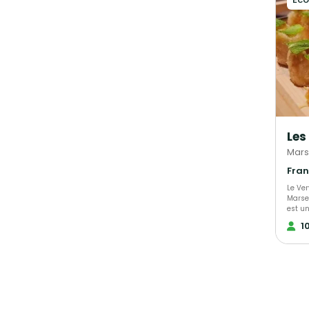
rigou
est p
conviv
sémina
inaug
célébrer. Nos prestations
combi
simpli
pour g
conviv
œuvre 
accom
vérit
Les
détail
optio
Marse
faire 
Pour 
propo
des pr
Le Ver
moine
Marse
Nos p
est un
boisso
perso
1
champ
faire.
soign
phocé
complé
expéri
tarif 
resse
le nom
céléb
une r
entrep
profes
créon
Chez L
envies