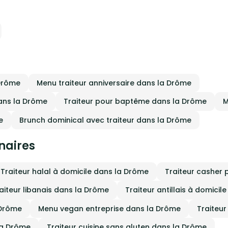
former chaque instant en une
 promesse ? Une cuisine de passion,
ence inoubliable, grâce à une offre
gistique sans faille et ce petit "plus"
reuse et une ambiance où le partage
ndra votre réception inoubliable.
 cœur. Faites confiance à notre
tise pour créer des moments qui vous
mblent et marquer vos invités.
Drôme
Menu traiteur anniversaire dans la Drôme
dans la Drôme
Traiteur pour baptême dans la Drôme
M
e
Brunch dominical avec traiteur dans la Drôme
inaires
Traiteur halal à domicile dans la Drôme
Traiteur casher 
aiteur libanais dans la Drôme
Traiteur antillais à domici
 Drôme
Menu vegan entreprise dans la Drôme
Traiteur
 la Drôme
Traiteur cuisine sans gluten dans la Drôme