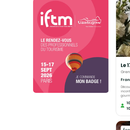
Le 
Gren
Découv
incon
gourm
maîtri
1
événe
1
d’exce
prépa
chaleureuse. Spéci
froma
à l’ho
Éco