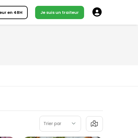
eur en 48H
Je suis un traiteur
Trier par