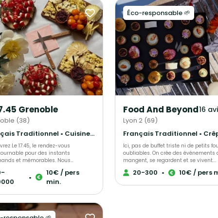
Éco-responsable 🌱
17.45 Grenoble
Food And Beyond
16 av
oble (38)
Lyon 2 (69)
Français Traditionnel • Cuisine régionale • Pâtisseries et desserts
rez Le 17.45, le rendez-vous
Ici, pas de buffet triste ni de petits fo
tournable pour des instants
oubliables. On crée des événements 
ands et mémorables. Nous
mangent, se regardent et se vivent.
sons l’art de sublimer vos
Bouchées ultra gourmandes, créatio
0-
10€ / pers
20-300
•
10€ / pers 
ments grâce à des produits
saison, dressages qui claquent,
•
0000
min.
ption, sélectionnés avec soin et
animations culinaires en live, planc
rés dans une ambiance conviviale et
crépite, découpe minute, cocktails qu
alistes des planches de
tournent… tout est pensé pour faire r
ges et de charcuteries, nous mettons
les invités dès la première bouchée. Et si
nneur des produits français et locaux
vous êtes plutôt team repas assis : o
-responsable 🌱