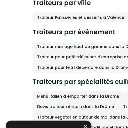
Traiteurs par ville
trans
Notre
expéri
une lo
savou
qui re
est au
Traiteur Pâtisseries et desserts à Valence
exper
resse
Traiteurs par événement
Traiteur mariage haut de gamme dans la 
Traiteur pour petit-déjeuner d’entreprise 
Traiteur pour le 31 décembre dans la Drôm
Traiteurs par spécialités cul
Menu italien à emporter dans la Drôme
Devis traiteur africain dans la Drôme
Tr
Traiteur vegetarien autour de moi dans la
×
Traiteur cuisine français traditionnel dans