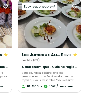
Éco-responsable 🌱
Les Jumeaux Authentiques
is
11 avis
Lentilly (69)
Français Traditionnel • Crêpes et galettes • Italien
Gastronomique • Cuisine régionale • Français Traditionnel
urs
Vous souhaitez célébrer une fête
qui se
personnelles ou professionnelle avec un
repas qui vous ressemble ? Vous désirez
ns de
que chaque détail de votre menu soit
min.
10-500
•
10€ / pers min.
pensé avec vous ? Pour cela, faites appel
ha qui
aux services du traiteur Les Jumeaux
i
Authentiques. Leur passion est de vous
éagir
satisfaire en réalisant l'ensemble des mets
salés et sucrés à partir de produits frais et
n gère
de saison, 100% faits maison et avec une