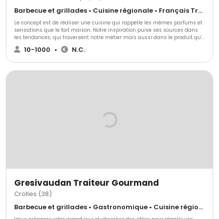
Barbecue et grillades • Cuisine régionale • Français Traditionnel
Le concept est de réaliser une cuisine qui rappelle les mêmes parfums et
sensations que le fait maison. Notre inspiration puise ses sources dans
les tendances, qui traversent notre métier mais aussi dans le produit qu'il
nous semble indispensable de valoriser. Ainsi, nourri par notre savoir-
10-1000
•
N.C.
faire, notre attachement à la qualité est à l'origine de la sélection de
produits que nous travaillons. Notre philosophie s'inscrit dans nos valeurs
fondamentales : respect, rigueur, raffinement, et qualité s'expriment pour
le plaisir de se retrouver et la gourmandise partagée.
Gresivaudan Traiteur Gourmand
Crolles (38)
Barbecue et grillades • Gastronomique • Cuisine régionale