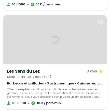
concevons des expériences culinaires qui vous ressemblent. Que vous
10-1000
•
10€ / pers min.
soyez un particulier célébrant un moment de vie ou une entreprise en
quête de prestige, nous créons des menus exclusifs adaptés à vos envies,
vos contraintes et votre budget. Notre promesse ? Une cuisine de passion,
une logistique sans faille et ce petit "plus" qui rendra votre réception
inoubliable.
Les Sens du Lez
3 avis
Saint-Jean-de-Védas (34)
Barbecue et grillades • Gastronomique • Cuisine régionale
Offrez une expérience culinaire inoubliable avec notre traiteur haut de
gamme, Les Sens du Lez, qui fait rimer émotion et excellence lors de vos
événements ! Nous vous proposons bien plus qu’un simple repas : une
véritable immersion dans l’art de la gastronomie. Notre cuisine,
10-3000
•
10€ / pers min.
profondément ancrée dans le respect des saisons, des terroirs et des
artisans locaux, sublime chaque produit pour éveiller vos sens. Créativité,