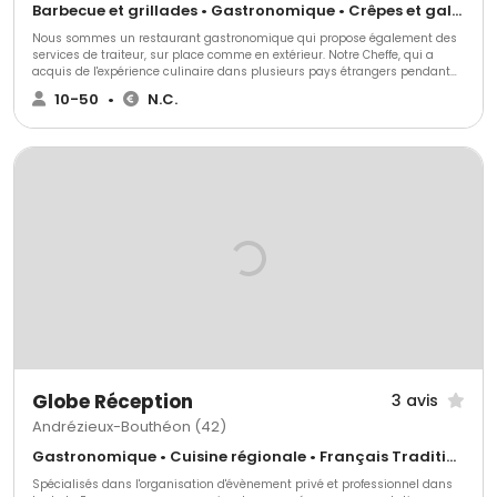
Barbecue et grillades • Gastronomique • Crêpes et galettes
Nous sommes un restaurant gastronomique qui propose également des
services de traiteur, sur place comme en extérieur. Notre Cheffe, qui a
acquis de l'expérience culinaire dans plusieurs pays étrangers pendant
plusieurs années, apporte une touche internationale à notre cuisine.
10-50
•
N.C.
Globe Réception
3 avis
Andrézieux-Bouthéon (42)
Gastronomique • Cuisine régionale • Français Traditionnel
Spécialisés dans l'organisation d'évènement privé et professionnel dans