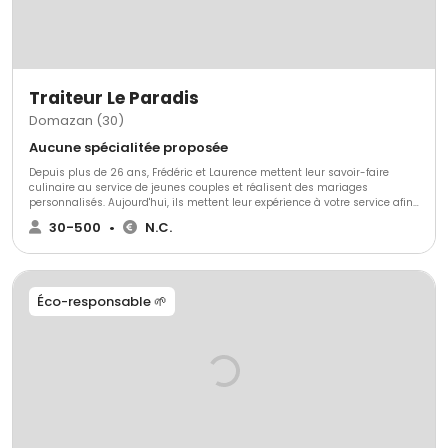
Traiteur Le Paradis
Domazan (30)
Aucune spécialitée proposée
Depuis plus de 26 ans, Frédéric et Laurence mettent leur savoir-faire
culinaire au service de jeunes couples et réalisent des mariages
personnalisés. Aujourd'hui, ils mettent leur expérience à votre service afin
de faire de votre mariage un événement exceptionnel.Le traiteur Paradis
30-500
•
N.C.
vous offre ses services à Aramon, dans le Gard, et ses alentours. Un choix
judicieux pour l'organisation de votre mariage, qui vous permettra de
profiter un maximum de votre réception sans avoir à vous préoccuper.
Éco-responsable 🌱