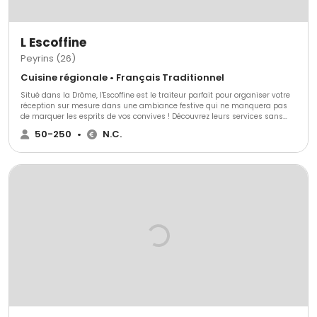
L Escoffine
Peyrins (26)
Cuisine régionale • Français Traditionnel
Situé dans la Drôme, l'Escoffine est le traiteur parfait pour organiser votre
réception sur mesure dans une ambiance festive qui ne manquera pas
de marquer les esprits de vos convives ! Découvrez leurs services sans
plus attendre et faites votre choix pour un mariage unique.Situé entre
50-250
•
N.C.
Grenoble et Lyon, proche de Romans sur Isère, Peyrins a une excellente
position géographique qui vous permettra une grande flexibilité au
moment du choix de votre salle, pour une réception des plus adaptées à
l'importance de l'événement. Votre traiteur se déplace en Isère, en
Ardèche, Drôme, Vaucluse, Rhône et Loire.