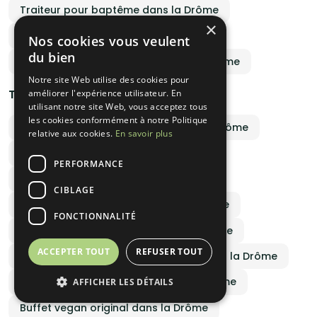
Traiteur pour baptême dans la Drôme
×
Menu de fêtes traiteur dans la Drôme
Nos cookies vous veulent
du bien
Livraison brunch à domicile dans la Drôme
Notre site Web utilise des cookies pour
Traiteurs par spécialités culinaires
améliorer l'expérience utilisateur. En
utilisant notre site Web, vous acceptez tous
les cookies conformément à notre Politique
Traiteur italien pour mariage dans la Drôme
relative aux cookies.
En savoir plus
Menu traiteur halal dans la Drôme
PERFORMANCE
Menu casher original dans la Drôme
CIBLAGE
Traiteur africain mariage dans la Drôme
FONCTIONNALITÉ
Livraison de plats libanais dans la Drôme
ACCEPTER TOUT
REFUSER TOUT
Traiteur antillais pour anniversaire dans la Drôme
Service traiteur vegetarien dans la Drôme
AFFICHER LES DÉTAILS
Buffet vegan original dans la Drôme