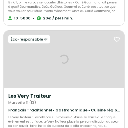
En fait, on ne va pas se raconter d'histoires - Carré Gourmand fait penser
à quoi? Gourmandise, Goût, Goûteux, Gourmet et Carré, c'est tout ce que
vous voulez pour réussir votre évènement. Alors au Carré Gourmand, on
peut dire encore beaucoup de choses... Le mieux c'est de goûter. Jérôme
10-5000
•
20€ / pers min.
GHIBAUDO
Éco-responsable 🌱
Les Very Traiteur
Marseille 11 (13)
Français Traditionnel • Gastronomique • Cuisine régionale
Le Very Traiteur : L’excellence sur-mesure à Marseille. Parce que chaque
événement est unique, Le Very Traiteur place la personnalisation au cœur
de son savoir-faire. Installés au cœur de la cité phocéenne, nous