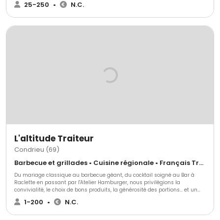
25-250
•
N.C.
Tradition et Originalité. Nous confectionnons devant vous des Galettes de
Blé noir et des crêpes de froment , nous déclinons la crêpe en tenue de
soirée... Laissez-vous surprendre par une ambiance conviviale, des
créations savoureuses. Quelque soient vos envies, le nombre de vos
convives et l'environnement dont vous disposez, nous trouverons
ensemble la formule idéale : Brunch de lendemain de Mariage Mariage
champêtre Cocktail dinatoire et Cidre gourmand Bar à crêpes Repas de
Fêtes et de CE Cousinades Animation d'entreprise....
L'altitude Traiteur
Condrieu (69)
Barbecue et grillades • Cuisine régionale • Français Traditionnel
Du mariage classique au barbecue géant, du cocktail soigné au Bar à
Raclette en passant par l'Atelier Hamburger, nous privilégions la
convivialité, le choix de bons produits, la générosité des portions... et un
service toujours professionnel agréable. Passionnés et inventifs, nous
1-200
•
N.C.
aimons suivre nos clients dans leurs projets atypiques !