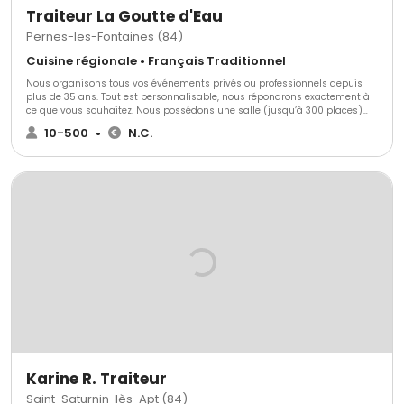
Traiteur La Goutte d'Eau
Pernes-les-Fontaines (84)
Cuisine régionale • Français Traditionnel
Nous organisons tous vos événements privés ou professionnels depuis
plus de 35 ans. Tout est personnalisable, nous répondrons exactement à
ce que vous souhaitez. Nous possédons une salle (jusqu’à 300 places)
avec parc, nous pouvons aussi nous déplacer directement dans le lieu
10-500
•
N.C.
que vous aurez choisi.
Karine R. Traiteur
Saint-Saturnin-lès-Apt (84)