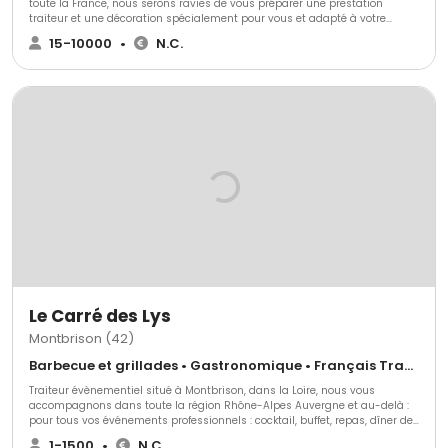
toute la France, nous serons ravies de vous préparer une prestation
traiteur et une décoration spécialement pour vous et adapté à votre
thème. Nous mettons tout en œuvre pour accorder la décoration à votre
15-10000
•
N.C.
événement et créer une identité inédite.
Le Carré des Lys
Montbrison (42)
Barbecue et grillades • Gastronomique • Français Traditionnel
Traiteur évènementiel situé à Montbrison, dans la Loire, nous vous
accompagnons dans toute la région Rhône-Alpes Auvergne et au-delà :
pour tous vos événements professionnels : cocktail, buffet, repas, dîner de
gala, plateaux repas, arbre de noël, assemblée générale..et pour toutes
1-1500
•
N.C.