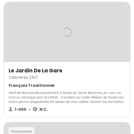
Le Jardin De La Gare
Cabrières (30)
Français Traditionnel
Natif de Normandie exactement à Rouen en Seine Maritime, j'ai suivi un
cursus classique pour le métier : 4 années au Lycée Hôtelier de Rouen qui
m'ont permis d'apprendre les bases de mon métier. Durant ma formation,
j'ai pu découvrir l'ensemble du milieu de l'hôtellerie et de la restauration :
1-300
•
N.C.
service, réception, gestion, relations commerciales, oenologie, et bien
évidemment la cuisine. Je me suis initialement dirigé vers une carrière de
« serveur », toujours au plus près de la cuisine et des clients pour
satisfaire au mieux les attentes de chacun. Mon choix de carrière m'a
permis de beaucoup voyager et ainsi de découvrir un grand nombre
Promotion
d'établissements ayant chacun leurs propres méthodes de travail,