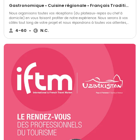
Gastronomique • Cuisine régionale • Français Traditionnel
Nous organisons toutes vos réceptions (du plateaux-repas au chef à
domicile) en vous faisant profiter de notre expérience. Nous serons à vos
côtés tout long de votre projet et nous répondrons à toutes vos attentes,
envies et nous nous adapterons à toutes vos exigences. Nous vous
4-60
•
N.C.
accompagnerons pour vous conseiller, vous aider, vous soulager pour que
vous puissiez profiter de vos convives.