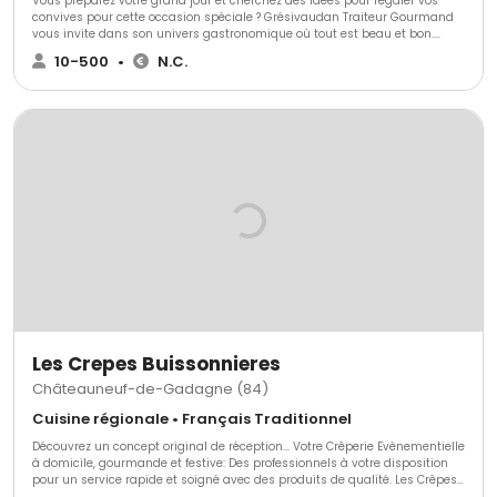
Vous préparez votre grand jour et cherchez des idées pour régaler vos
convives pour cette occasion spéciale ? Grésivaudan Traiteur Gourmand
vous invite dans son univers gastronomique où tout est beau et bon.
Vous dégusterez des saveurs d’ici et d’ailleurs qui raviront vos papilles !
10-500
•
N.C.
Venez découvrir les belles surprises qui vous sont réservées !
Les Crepes Buissonnieres
Châteauneuf-de-Gadagne (84)
Cuisine régionale • Français Traditionnel
Découvrez un concept original de réception... Votre Crêperie Evènementielle
à domicile, gourmande et festive: Des professionnels à votre disposition
pour un service rapide et soigné avec des produits de qualité. Les Crêpes
Buissonnières mêlent les saveurs Bretonnes et les saveurs Provençales,