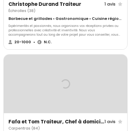
Christophe Durand Traiteur
1 avis
Échirolles (38)
Barbecue et grillades • Gastronomique • Cuisine régionale
Expérimentés et passionnés, nous organisons vos réceptions privées ou
professionnelles avec créativité et inventivité. Nous vous
accompagnerons tout au long de votre projet pour vous conseiller, vous
aider, vous soulager en répondant exactement à toutes vos demandes et
20-1000
•
N.C.
nous nous adapterons à toutes vos exigences.
Fafa et Tom Traiteur, Chef à domicile
1 avis
Carpentras (84)