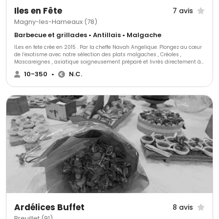
Iles en Fête
7 avis
Magny-les-Hameaux (78)
Barbecue et grillades • Antillais • Malgache
ILes en fete crée en 2015 . Par la cheffe Navah Angelique. Plongez au cœur
de l’exotisme avec notre sélection des plats malgaches , Créoles ,
Mascareignes , asiatique soigneusement préparé et livrés directement à
votre porte . Que ce soit pour une occasion festive, les entreprises entre
10-350
•
N.C.
collègues, un brunch du dimanche ou un simple désir de voyager par les
saveurs nos délices sauront ravir vos papilles. Nous vous apporterons
toute la richesse des Iles avec des spécialistes comme les samoussas,
les Accras , rougail saucisse, Romazava, Biryani , les mignardises salés.
Changeant une ambiance en exotisme pour nos fêtes de mariages , nos
fêtes familiales anniversaires . Ou Commandez en un clic et profitez nos
livraisons rapide dans un rayon de 5 à 20 km pour un festin prêt à
déguster sans effort.
Ardélices Buffet
8 avis
Breuillet (91)