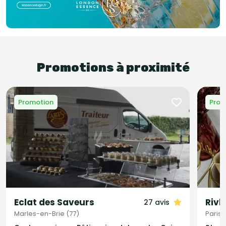
Promotions à proximité
Promotion
Prom
Eclat des Saveurs
Rivk
27 avis
Marles-en-Brie (77)
Paris 1