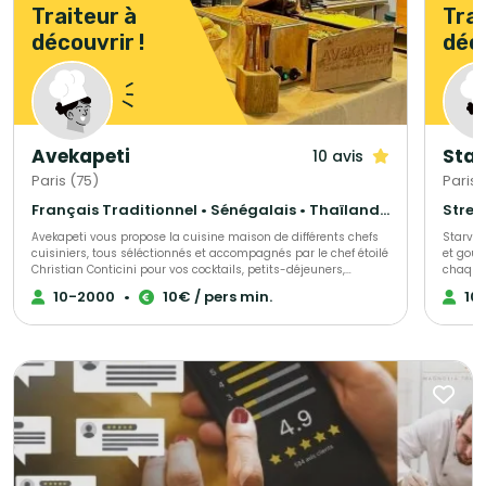
Traiteur à
Trai
découvrir !
déco
Avekapeti
Star
10 avis
Paris (75)
Paris 
Français Traditionnel • Sénégalais • Thaïlandais
Stree
Avekapeti vous propose la cuisine maison de différents chefs
Starvin
cuisiniers, tous séléctionnés et accompagnés par le chef étoilé
et gour
Christian Conticini pour vos cocktails, petits-déjeuners,
chaque 
plateaux-repas, buffets... Tout est fait maison, avec des
Etoiles
10-2000
•
10€ / pers min.
10
produits frais, de saison livré en contenants réutilisables 0
engagem
déchet ou recyclables en véhicules éléctriques. Du buffet
seconde
bonne franquette au semi-gastro en passant par l'animation
Que ce 
culinaire ou le bar à cocktail nous pourrons vous allouer le bon
d'entre
chef selon vos envies et votre budget !
établis
satisfaire ! Avec Starving Club on se fa
respect