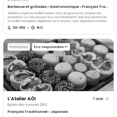
Barbecue et grillades • Gastronomique • Français Traditionnel
Ardélices, expert en buffets traiteur chics et gourmands, propose des
prestations sur mesure pour tous vos événements. Que vous recherchiez
un buffet champêtre, végétarien ou un brunch, nous répondons à toutes
vos envies. Idéal pour réceptions privées, événements professionnels et
30-150
•
N.C.
collectivités, Ardélices est votre partenaire de confiance pour une
expérience culinaire inoubliable.
Promotion
Éco-responsable 🌱
L’Atelier AÔI
1 avis
Épiais-lès-Louvres (95)
Français Traditionnel • Japonais