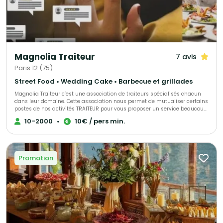
Magnolia Traiteur
7 avis
Paris 12 (75)
Street Food • Wedding Cake • Barbecue et grillades
Magnolia Traiteur c’est une association de traiteurs spécialisés chacun
dans leur domaine. Cette association nous permet de mutualiser certains
postes de nos activités TRAITEUR pour vous proposer un service beaucoup
plus performant à tous les niveaux, LES AVANTAGES pour mieux vous
10-2000
•
10€ / pers min.
servir : - Un standard commun pour une réponse immédiate à vos
demandes de devis - Des partenaires sélectionnés qui pourront répondre
à toutes vos demandes complémentaires sur le devis « multi-choix » que
nous vous enverrons. - Une qualité de produits irréprochables (consulter
les centaines d’avis de nos clients sur Magnolia Traiteur) - Les achats de
Promotion
matières premières de base mutualisées pour des coûts optimisés sur
nos devis - Des frais de publicité partagés pour descendre nos charges
fixes et vous proposer les meilleurs tarifs. - Une offre plus large avec un
seul interlocuteur « Magnolia Traiteur» - Des devis complet avec grâce à
nos partenaires « complémentaires » et spécialistes de l’événementiel,
avec toutes les options en complément que vous désirerez comme : Un
lieu, du matériel de location, de la sonorisation, du personnel de service,
un DJ, un photobooth, une location de verre, des jeux de lumières, etc… - Et
pour finir et surtout grâce à tout cela, vous l’aurez compris …des tarifs