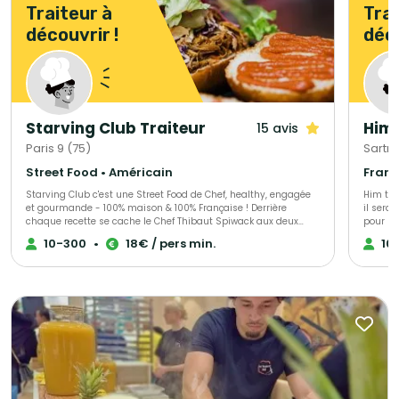
Traiteur à
Trai
découvrir !
déco
Starving Club Traiteur
Him 
15 avis
Paris 9 (75)
Sartro
Street Food • Américain
Starving Club c'est une Street Food de Chef, healthy, engagée
Him tra
et gourmande - 100% maison & 100% Française ! Derrière
il sera
chaque recette se cache le Chef Thibaut Spiwack aux deux
pour le
Etoiles Michelin, la première est Verte en récompense à son
savoure
10-300
•
18€ / pers min.
10
engagement pour une gastronomie durable et responsable, la
nombreu
seconde, obtenue en 2023, pour sa cuisine moderne et précise.
Que ce soit pour un événement perso ou dans vos locaux
d'entreprise, sur le lieu de votre événement ou dans l'un de nos
établissements, notre équipe se fera un plaisir de vous
satisfaire ! Avec Starving Club on se fait plaisir tout en
respectant la planète :)