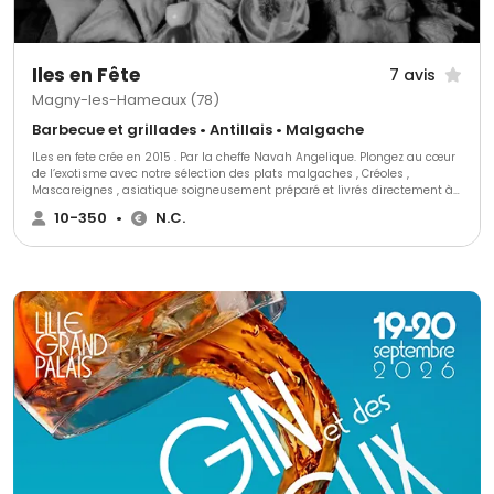
Iles en Fête
7 avis
Magny-les-Hameaux (78)
Barbecue et grillades • Antillais • Malgache
ILes en fete crée en 2015 . Par la cheffe Navah Angelique. Plongez au cœur
de l’exotisme avec notre sélection des plats malgaches , Créoles ,
Mascareignes , asiatique soigneusement préparé et livrés directement à
votre porte . Que ce soit pour une occasion festive, les entreprises entre
10-350
•
N.C.
collègues, un brunch du dimanche ou un simple désir de voyager par les
saveurs nos délices sauront ravir vos papilles. Nous vous apporterons
toute la richesse des Iles avec des spécialistes comme les samoussas,
les Accras , rougail saucisse, Romazava, Biryani , les mignardises salés.
Changeant une ambiance en exotisme pour nos fêtes de mariages , nos
fêtes familiales anniversaires . Ou Commandez en un clic et profitez nos
livraisons rapide dans un rayon de 5 à 20 km pour un festin prêt à
déguster sans effort.