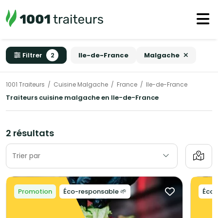
Filtrer
2
Ile-de-France
Malgache
1001 Traiteurs
Cuisine Malgache
France
Ile-de-France
Traiteurs cuisine malgache en Ile-de-France
2 résultats
Trier par
Promotion
Éco-responsable 🌱
Éco-