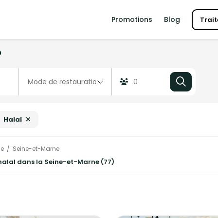
Promotions
Blog
Trait
?
Halal
ce
Seine-et-Marne
e halal dans la Seine-et-Marne (77)