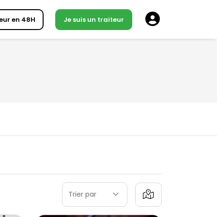
eur en 48H
Je suis un traiteur
Trier par