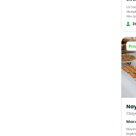
La Co
récept
lieu q
est le
3
profe
choix 
fait m
précis
Pro
Nay
Claye
Nayla
expéri