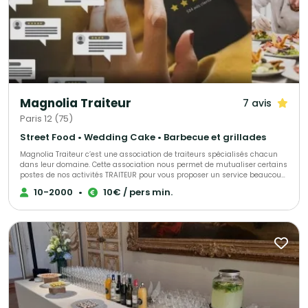
Magnolia Traiteur
7 avis
Paris 12 (75)
Street Food • Wedding Cake • Barbecue et grillades
Magnolia Traiteur c’est une association de traiteurs spécialisés chacun
dans leur domaine. Cette association nous permet de mutualiser certains
postes de nos activités TRAITEUR pour vous proposer un service beaucoup
plus performant à tous les niveaux, LES AVANTAGES pour mieux vous
10-2000
•
10€ / pers min.
servir : - Un standard commun pour une réponse immédiate à vos
demandes de devis - Des partenaires sélectionnés qui pourront répondre
à toutes vos demandes complémentaires sur le devis « multi-choix » que
nous vous enverrons. - Une qualité de produits irréprochables (consulter
les centaines d’avis de nos clients sur Magnolia Traiteur) - Les achats de
matières premières de base mutualisées pour des coûts optimisés sur
nos devis - Des frais de publicité partagés pour descendre nos charges
fixes et vous proposer les meilleurs tarifs. - Une offre plus large avec un
seul interlocuteur « Magnolia Traiteur» - Des devis complet avec grâce à
nos partenaires « complémentaires » et spécialistes de l’événementiel,
avec toutes les options en complément que vous désirerez comme : Un