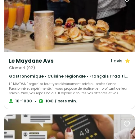
Le Maydane Avs
1 avis
Clamart (92)
Gastronomique • Cuisine régionale • Français Traditionnel
LE MAYDANE organise tout type d’événement privé ou professionnel.
Passionné et expérimenté, il vous propose de réaliser, en profitant de leur
savoir-faire, vos repas halals. Il répond à toutes vos attentes et vos
exigences, proposant une cuisine française à base de produits frais. Venez
10-1000
•
10€ / pers min.
les découvrir, directement dans leur restaurant.