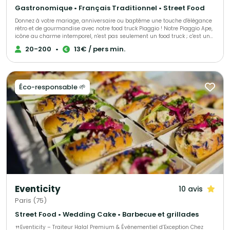
Gastronomique • Français Traditionnel • Street Food
Donnez à votre mariage, anniversaire ou baptême une touche d'élégance
rétro et de gourmandise avec notre food truck Piaggio ! Notre Piaggio Ape,
icône au charme intemporel, n'est pas seulement un food truck ; c'est un
accessoire de décoration qui apportera une ambiance unique et
20-200
•
13€ / pers min.
deviendra un cadre photo de rêve pour immortaliser votre jour J. Offrez à
vos collaborateurs une expérience culinaire unique avec notre food truck
Piaggio au design rétro et élégant. BY CHONCHON transforme vos
afterworks, séminaires et lancements de produits en moments de
convivialité raffinée. Option sans food Truck : Nous livrons vos plateaux
Éco-responsable 🌱
directement chez vous ou sur le lieu de votre événement en Île-de-France.
Service rapide et soigné. Chez By chonchon nous réinventons la tradition
des pintxos basques en vous proposant des bouchées gastronomiques et
créatives, élaborées avec des produits frais et faits maison. Si vous le
souhaitez allié le salé/sucré pour un apéritif dinatoire complet.
Eventicity
10 avis
Paris (75)
Street Food • Wedding Cake • Barbecue et grillades
🍴Eventicity – Traiteur Halal Premium & Événementiel d’Exception Chez