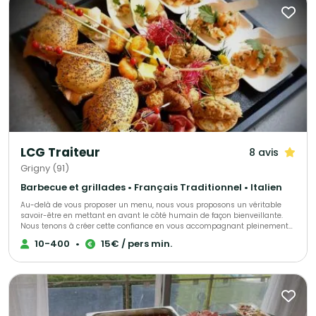
amateurs comme aux experts. - Des services sur mesure dédiés aux
entreprises. Faites appel à Délices du Congo pour un voyage gustatif
inoubliable aux saveurs africaines.
LCG Traiteur
8 avis
Grigny (91)
Barbecue et grillades • Français Traditionnel • Italien
Au-delà de vous proposer un menu, nous vous proposons un véritable
savoir-être en mettant en avant le côté humain de façon bienveillante.
Nous tenons à créer cette confiance en vous accompagnant pleinement
afin que vous puissiez être sereins le jour de réception. Il est
10-400
•
15€ / pers min.
indispensable que vous vous sentiez écoutés et dirigés si nécessaire. Ces
valeurs feront la différence et nous y tenons énormément.