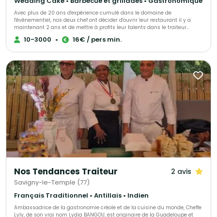
Wedding Cake • Barbecue et grillades • Gastronomique
Avec plus de 20 ans d'expérience cumulé dans le domaine de
l'évènementiel, nos deux chef ont décider d'ouvrir leur restaurant il y a
maintenant 2 ans et de mettre à profits leur talents dans le traiteur
évènementiel afin de vous accompagner lors de vos évènements.
10-3000
•
16€ / pers min.
Nos Tendances Traiteur
2 avis
Savigny-le-Temple (77)
Français Traditionnel • Antillais • Indien
Ambassadrice de la gastronomie créole et de la cuisine du monde, Cheffe
Lyly, de son vrai nom Lydia BANGOU, est originaire de la Guadeloupe et