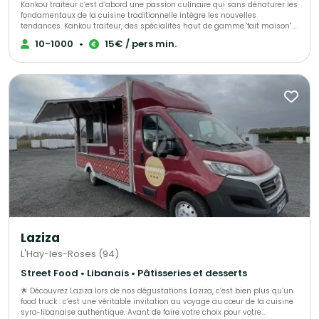
Kankou traiteur c’est d’abord une passion culinaire qui sans dénaturer les
fondamentaux de la cuisine traditionnelle intègre les nouvelles
tendances. Kankou traiteur, des spécialités haut de gamme 'fait maison' à
base de produit frais! Nous mettons un accent particulier sur la qualité
10-1000
•
15€ / pers min.
gustative, maniant à merveille le juste équilibre des herbes, épices et
autres condiments. Au carrefour des saveurs et des couleurs, nos
spécialités 'haut de gamme' sont 'Fait maison', et invitent au voyage. Nos
prestations peuvent parfaitement répondre à la dimension multiculturelle
de certains événements. Avec nos 15 ans d’expérience, Kankou traiteur est
une référence en termes de fiabilité. Garant d'un véritable savoir faire,
nous sommes le prestataire de tous vos événements. Nous choisir, c’est
l’assurance d’avoir la prestation conforme à ce qui a été décidé
préalablement et donc d’envisager votre événement avec sérénité.
Professionnelle et passionnée, notre équipe à pour objectif de faire de
votre événement une exaltation des sens par un festival de couleurs et de
saveurs.
Laziza
L'Haÿ-les-Roses (94)
Street Food • Libanais • Pâtisseries et desserts
🌟 Découvrez Laziza lors de nos dégustations Laziza, c’est bien plus qu’un
food truck : c’est une véritable invitation au voyage au cœur de la cuisine
syro-libanaise authentique. Avant de faire votre choix pour votre