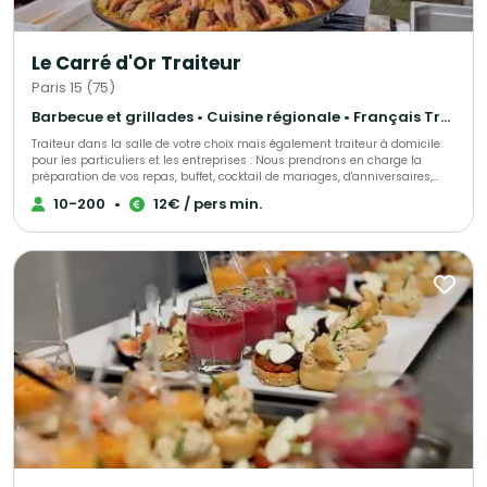
Le Carré d'Or Traiteur
Paris 15 (75)
Barbecue et grillades • Cuisine régionale • Français Traditionnel
Traiteur dans la salle de votre choix mais également traiteur à domicile
pour les particuliers et les entreprises : Nous prendrons en charge la
préparation de vos repas, buffet, cocktail de mariages, d'anniversaires,
d'entrepises, ou simplement une livraison de votre met à domicile, sur
10-200
•
12€ / pers min.
votre lieu de travail ou de votre choix. Nous sélectionnons nos produits
avec le plus grand soin pour vous élaborer des univers gustatifs variés.
Qualité, fraîcheur et originalité sont les convictions qui nous animent.
Notre cuisine authentique vous régalera et surprendra les plus fin
gourmet. N'hésitez pas à faire appel à nos services ! Spécialistes de
demandes de dernières minutes, nous saurons assurer votre événement
tel que : anniversaire surprise, deuil, fête de naissance et autres.