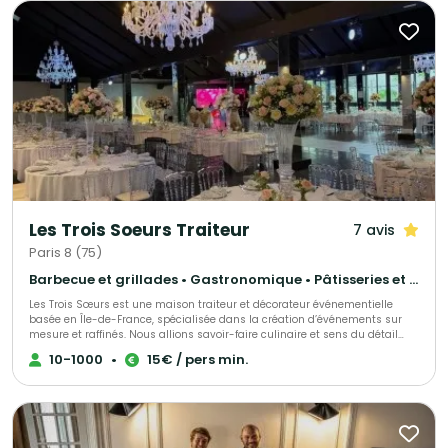
Les Trois Soeurs Traiteur
7 avis
Paris 8 (75)
Barbecue et grillades • Gastronomique • Pâtisseries et desserts
Les Trois Sœurs est une maison traiteur et décorateur événementielle
basée en Île-de-France, spécialisée dans la création d’événements sur
mesure et raffinés. Nous allions savoir-faire culinaire et sens du détail
décoratif pour sublimer mariages, fiançailles et autres célébrations
10-1000
•
15€ / pers min.
privées, tout comme séminaires, inauguration et autre type d'événements
d’entreprise. Chaque prestation est pensée comme une expérience
unique, mêlant tradition et modernité, esthétique et saveurs. De la
décoration florale et scénographique à la gastronomie haut de gamme,
notre équipe met son expertise et sa passion au service de vos plus
beaux moments.