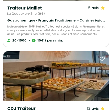
Traiteur Maillet
5 avis
La Queue-en-Brie (94)
Gastronomique • Français Traditionnel • Cuisine régionale
Maison créée en 1975, Maillet Traiteur est spécialisé dans l'évènementiel et
vous propose tous type de buffet, de cocktail, de plateau repas et repas
assis. Des produits beaux et frais, des cuissons et assaisonnements
adaptés, le tout fait maison par notre chef de cuisine expérimenté!
20-1500
•
10€ / pers min.
Recettes élégantes, parfois oubliées et souvent surprenantes, toujours
très savoureuses, Maillet Traiteur associe passion pour la restauration
gastronomique, mais aussi l'expérience de professionnels de
l'organisation de réception.
CDJ Traiteur
12 avis