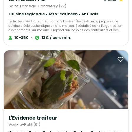
Saint-Fargeau-Ponthierry (77)
Cuisine régionale • Afro-caribéen • Antillais
Le Traiteur Péi, traiteur réunionnais basé en Île-de-France, propose une
cuisine créole authentique et faite maison. Spécialisé dans l’organisation
d’événements sur mesure, il répond aux besoins des particuliers et des
professionnels pour des occasions variées : mariages, anniversaires,
10-350
•
13€ / pers min.
séminaires, cocktails, buffets. Découvrez les saveurs typiques de La
Réunion à travers des plats généreux, des bouchées apéritives
artisanales et des concepts originaux tels que le bar à rhums. Chaque
prestation est unique, avec une flexibilité totale pour s’adapter à vos
envies, votre projet et votre budget. Faites confiance au Traiteur Péi pour
une expérience culinaire réunionnaise inoubliable lors de votre
événement en Île-de-France.
L'Evidence traiteur
Vert-le-Petit (91)