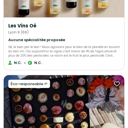
pour en savoir davantage.
Les Vins Oé
Lyon 9 (69)
Aucune spécialitée proposée
Oé, le bien par le bon ! Nous agissons pour le bien de la planète en buvant
du bon vin. Car aujourd’hui la vigne, c’est moins de 4% de l’agriculture et
plus de 20% des pesticides. Le raisin est le fruit le plus pesticidé. C’est
triste. Alors nous avons décidé de nous secouer la grappe avec vous ! Ce
N.C.
•
N.C.
que vous allez déboucher avec Oé : - du bon vin - bio & vegan -
viticulteurs engagés - biodiversité préservée - du bien @bcorporation
Éco-responsable 🌱