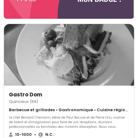
Gastro Dom
Quincieux (69)
Barbecue et grillades • Gastronomique • Cuisine régionale
Le chef Bernard Chemarin, élève de Paul Bocuse et de Pierre Orsi, rivalise
de talent et d'imagination pour faire de vos réceptions, réunions
professionnelles ou familiales des instants d'exception. Nous vous
accueillons dans notre restaurant Tante Yvonne où vous pourrez venir
10-1000
•
N.C.
déguster nos confections pour votre jour J.