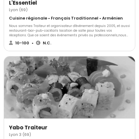
L'Essentiel
Lyon (69)
Cuisine régionale • Français Traditionnel • Arménien
Nous sommes Traiteur et organisateur d'événement depuis 2005, et aussi
restaurant-bar-pub-cocktails location de salle pour toutes vos
réceptions. Que ce soient des événements privés ou professionnels,nous
vous proposons des prestations en buffet ou à l'assiette, professionnelle.
10-100
•
N.C.
Que cela soit chez vous, sur le lieu de votre entreprise L'Essentiel excelle
dans l’exercice des repas traiteur pour tout type d’événement :
anniversaire, fête a thème, mariage, inauguration, crémaillère, mise en
bière, séminaire, brunch, collation, repas de famille et bien d'autres. Notre
équipe commerciale est à votre disposition pour réaliser vos désirs et y
répondre nous saurons à la fois être les partenaires de vos événements et
les collaborateurs de votre projet.
Yabo Traiteur
Lyon 3 (69)