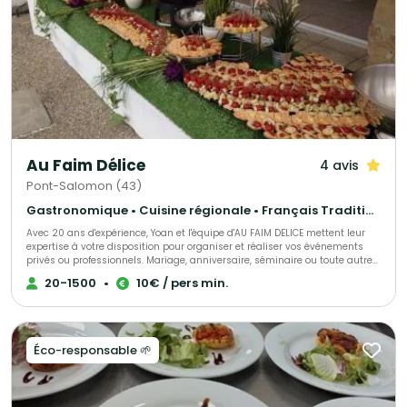
Au Faim Délice
4 avis
Pont-Salomon (43)
Gastronomique • Cuisine régionale • Français Traditionnel
Avec 20 ans d'expérience, Yoan et l'équipe d'AU FAIM DELICE mettent leur
expertise à votre disposition pour organiser et réaliser vos événements
privés ou professionnels. Mariage, anniversaire, séminaire ou toute autre
réception, nous vous accompagnons à chaque étape pour faire de votre
20-1500
•
10€ / pers min.
projet une réussite. AU FAIM DELICE, spécialiste de l'organisation de
mariages, propose une cuisine de qualité élaborée à partir de produits
frais et des réalisations fait maison. Notre équipe de professionnels
qualifiés et expérimentés s'engage à vous offrir une prestation sur-
mesure, avec des formules adaptées à tous les budgets. Faites confiance
Éco-responsable 🌱
à notre savoir-faire pour transformer votre réception en un moment
unique, inoubliable et riche en saveurs. Consultez notre page pour
découvrir nos services, et contactez notre Chef dès aujourd'hui pour une
expérience culinaire à la hauteur de vos attentes.