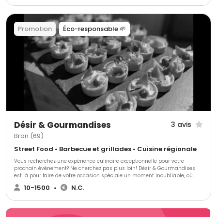
Promotion
Éco-responsable 🌱
Désir & Gourmandises
3 avis
Bron (69)
Street Food • Barbecue et grillades • Cuisine régionale
Vous recherchez une expérience culinaire exceptionnelle pour votre
prochain événement? Ne cherchez pas plus loin! Désir & Gourmandises
est là pour faire de votre occasion spéciale un moment inoubliable, où
chaque bouchée est une célébration de la gastronomie. Nous sommes
10-1500
•
N.C.
fiers de vous présenter notre gamme exquise de délices gastronomiques,
parfaits pour toutes les occasions, des réunions d'affaires aux fêtes
familiales en passant par les événements festifs. vous découvrirez une
sélection alléchante de formules de petit déjeuner à partir de seulement 9