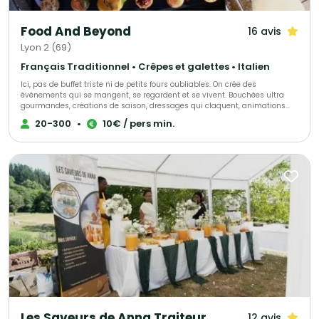
Food And Beyond
16 avis
Lyon 2 (69)
Français Traditionnel • Crêpes et galettes • Italien
Ici, pas de buffet triste ni de petits fours oubliables. On crée des
événements qui se mangent, se regardent et se vivent. Bouchées ultra
gourmandes, créations de saison, dressages qui claquent, animations
culinaires en live, plancha qui crépite, découpe minute, cocktails qui
20-300
•
10€ / pers min.
tournent… tout est pensé pour faire réagir les invités dès la première
bouchée. Et si vous êtes plutôt team repas assis : on gère aussi
l’expérience complète. Entrée. Plat. Fromage. Dessert. Le tout avec du goût,
du style et zéro côté “déjà vu”. Mariage, soirée privée, lancement, brunch,
event pro ou grosse fête improvisée : on s’adapte, on imagine, on envoie.
Le plus dangereux sur ce site ? Le bouton “Contacter”. Parce qu’après avoir
cliqué… vous risquez sérieusement d’avoir faim
Les Saveurs de Anna Traiteur
12 avis