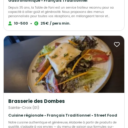
Gastronomique • Français Traditionnel
authenticité et plaisir gustatif.
Depuis 35 ans, la Table de Fani est un service traiteur reconnu pour sa
capacité à allier goût et générosité. Nous proposons des menus
personnalisés pour toutes vos réceptions, en mélangeant terroir et
accents d’autres cultures. Notre mission est de vous accompagner dans
10-500
•
25€ / pers min.
l'organisation de vos événements privés et professionnels, pour 10 à 300
personnes, en vous offrant des services de traiteur attentionnés et
personnalisés. Notre expertise et notre savoir-faire sont à votre service
pour vous garantir des réceptions réussies !
Brasserie des Dombes
Sainte-Croix (01)
Cuisine régionale • Français Traditionnel • Street Food
Notre cuisine authentique et généreuse, élaborée à partir de produits de
qualité, s’adapte à vos envies — du menu de saison aux formules sur-