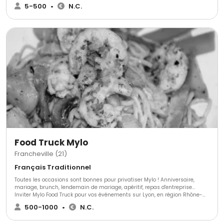
chef Traiteur de France ( 2011) , Finaliste au championnat du monde de
5-500
•
N.C.
pâté croute (2010) et Champion de France de la terrine de canard.
Spécialiste en rôtisserie haut de gamme ,plancha et animation culinaire
je mettrai tout en oeuvre pour que vos événements soient entièrement
réussi.
Food Truck Mylo
Francheville (21)
Français Traditionnel
Toutes les occasions sont bonnes pour privatiser Mylo ! Anniversaire,
mariage, brunch, lendemain de mariage, apéritif, repas d'entreprise...
Inviter Mylo Food Truck pour vos événements sur Lyon, en région Rhône-
Alpes ou partout ailleurs, c'est s'assurer un moment original et le régal de
500-1000
•
N.C.
vos convives. A vous d'imaginer "Your Lunch Original"... Nous vous
proposons des plats et desserts maison autours du wok (poulet tandoori,