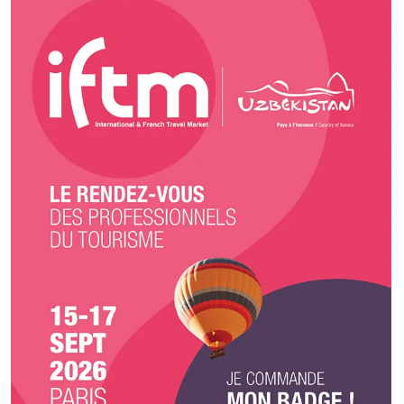
euros, ainsi que des options de brunch pour une expérience matinale
délicieuse et relaxante. Ce qui distingue Désir & Gourmandises, c'est notre
engagement envers la qualité, la fraîcheur et la créativité. Chaque plat
est préparé avec soin par nos chefs talentueux, utilisant les meilleurs
ingrédients de saison pour garantir une explosion de saveurs dans
chaque assiette. Et ce n'est pas tout! Nous offrons également des services
sur mesure pour répondre à vos besoins spécifiques. Que vous souhaitiez
une livraison à votre porte ou préfériez retirer votre commande en
magasin, nous nous assurerons que votre expérience avec Désir &
Gourmandises soit sans tracas et délicieusement satisfaisante. Alors,
pourquoi attendre? Émerveillez vos invités avec Désir & Gourmandises et
transformez votre événement en un festin mémorable dont tout le monde
se souviendra. Commandez dès aujourd'hui laissez-nous vous emmener
dans un voyage gustatif incomparable!