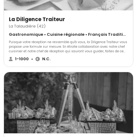
La Diligence Traiteur
La Talaudière (42)
Gastronomique • Cuisine régionale • Français Traditionnel
Puisque votre réception ne ressemble qu'à vous, la Diligence Traiteur vous
propose une formule sur mesure. En étroite collaboration avec notre chef
cuisinier et notre chef de réception qui sauront vous guider, faites de ce
jour un instant magique! Rendez vous sur notre site pour découvrir tous
1-1000
•
N.C.
nos produits...