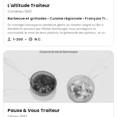
L'altitude Traiteur
Condrieu (69)
Barbecue et grillades • Cuisine régionale • Français Traditionnel
Du mariage classique au barbecue géant, du cocktail soigné au Bar à
Raclette en passant par l'Atelier Hamburger, nous privilégions la
convivialité, le choix de bons produits, la générosité des portions... et un
service toujours professionnel agréable. Passionnés et inventifs, nous
1-200
•
N.C.
aimons suivre nos clients dans leurs projets atypiques !
Pause & Vous Traiteur
Olmes (69)