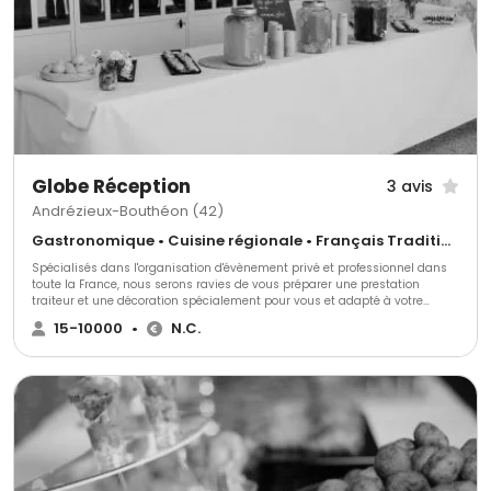
auprès des artisans et producteurs de l'Hérault. - L’équilibre parfait entre
la tradition française et les inspirations méditerranéennes pour des
saveurs uniques. - Un service impeccable, discret et adapté aux
moindres exigences de votre événement. Confiez-nous vos moments
d’exception et laissez-nous créer pour vous une aventure gustative où
goût, élégance et émotion s’entrelacent.
Globe Réception
3 avis
Andrézieux-Bouthéon (42)
Gastronomique • Cuisine régionale • Français Traditionnel
Spécialisés dans l'organisation d'évènement privé et professionnel dans
toute la France, nous serons ravies de vous préparer une prestation
traiteur et une décoration spécialement pour vous et adapté à votre
thème. Nous mettons tout en œuvre pour accorder la décoration à votre
15-10000
•
N.C.
événement et créer une identité inédite.